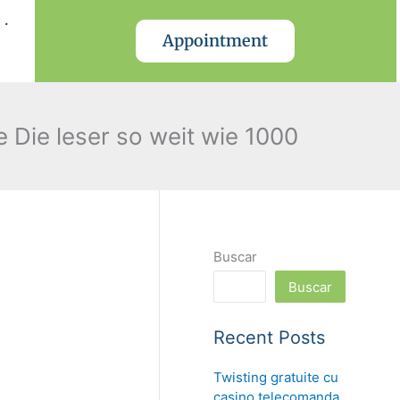
.
Appointment
e Die leser so weit wie 1000
Buscar
Buscar
Recent Posts
Twisting gratuite cu
casino telecomanda