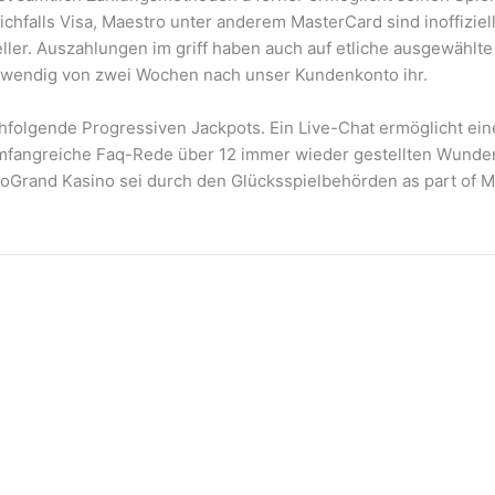
hfalls Visa, Maestro unter anderem MasterCard sind inoffiziell
teller. Auszahlungen im griff haben auch auf etliche ausgewäh
inwendig von zwei Wochen nach unser Kundenkonto ihr.
hfolgende Progressiven Jackpots. Ein Live-Chat ermöglicht ein
mfangreiche Faq-Rede über 12 immer wieder gestellten Wunder
roGrand Kasino sei durch den Glücksspielbehörden as part of Ma