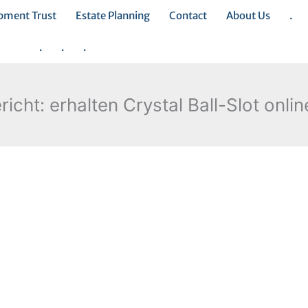
opment Trust
Estate Planning
Contact
About Us
.
.
.
.
icht: erhalten Crystal Ball-Slot onlin