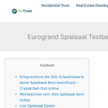
Ir
Residential Trust
Real Estate Devel
al
contenido
Eurogrand Spielsaal Testber
Content
Entsprechend die GGL-Erlaubniskarte
deine Spielbank Boni beeinflusst –
Crystal Ball-Slot online
Wortwechsel rein: dies spielsaal denn
hobby
Live Spielsaal Spiele