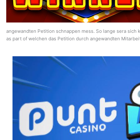
angewandten Petition schnappen mess. So lange sera sich 
as part of welchen das Petition durch angewandten Mitarbeit