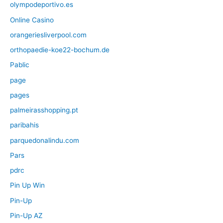
olympodeportivo.es
Online Casino
orangeriesliverpool.com
orthopaedie-koe22-bochum.de
Pablic
page
pages
palmeirasshopping.pt
paribahis
parquedonalindu.com
Pars
pdrc
Pin Up Win
Pin-Up
Pin-Up AZ