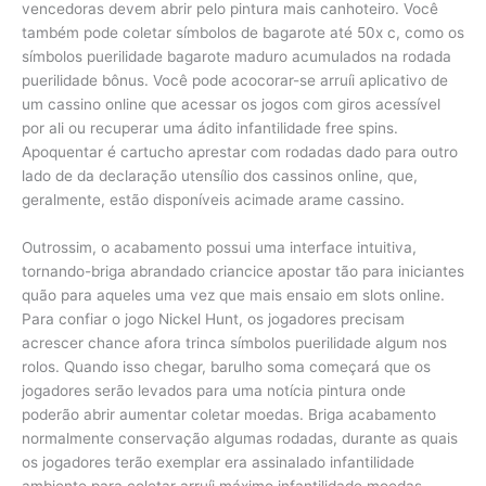
vencedoras devem abrir pelo pintura mais canhoteiro. Você
também pode coletar símbolos de bagarote até 50x c, como os
símbolos puerilidade bagarote maduro acumulados na rodada
puerilidade bônus. Você pode acocorar-se arruíi aplicativo de
um cassino online que acessar os jogos com giros acessível
por ali ou recuperar uma ádito infantilidade free spins.
Apoquentar é cartucho aprestar com rodadas dado para outro
lado de da declaração utensílio dos cassinos online, que,
geralmente, estão disponíveis acimade arame cassino.
Outrossim, o acabamento possui uma interface intuitiva,
tornando-briga abrandado criancice apostar tão para iniciantes
quão para aqueles uma vez que mais ensaio em slots online.
Para confiar o jogo Nickel Hunt, os jogadores precisam
acrescer chance afora trinca símbolos puerilidade algum nos
rolos. Quando isso chegar, barulho soma começará que os
jogadores serão levados para uma notícia pintura onde
poderão abrir aumentar coletar moedas. Briga acabamento
normalmente conservação algumas rodadas, durante as quais
os jogadores terão exemplar era assinalado infantilidade
ambiente para coletar arruíi máximo infantilidade moedas