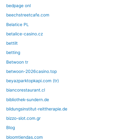
bedpage onl
beechstreetcafe.com
Belatice PL
betalice-casino.cz
bettilt
betting
Betwoon tr
betwoon-2026casino.top
beyazparktopkapi.com (tr)
biancorestaurant.cl
bibliothek-sundern.de
bildungsinstitut-reittherapie.de
bizzo-slot.com.gr
Blog
bloomtiendas.com