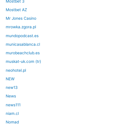
Mostbet 3
Mostbet AZ
Mr Jones Casino
mrowka.zgora.pl
mundopodcast.es
municasablanca.cl
murobeachclub.es
muskat-uk.com (tr)
neohotel.pl
NEW
new13
News
news111
niam.cl
Nomad