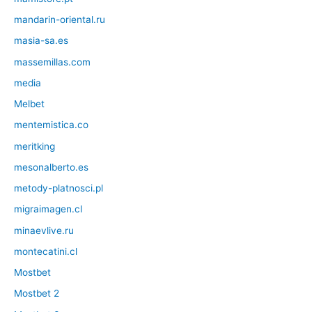
mandarin-oriental.ru
masia-sa.es
massemillas.com
media
Melbet
mentemistica.co
meritking
mesonalberto.es
metody-platnosci.pl
migraimagen.cl
minaevlive.ru
montecatini.cl
Mostbet
Mostbet 2