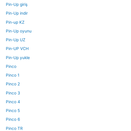
Pin-Up giriş
Pin-Up indir
Pin-up KZ
Pin-Up oyunu
Pin-Up UZ
Pin-UP VCH
Pin-Up yukle
Pinco
Pinco 1
Pinco 2
Pinco 3
Pinco 4
Pinco 5
Pinco 6
Pinco TR