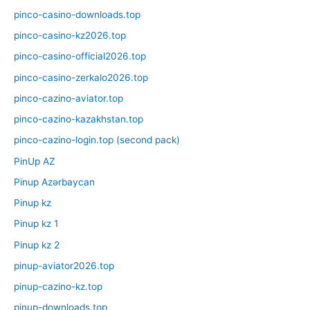
pinco-casino-downloads.top
pinco-casino-kz2026.top
pinco-casino-official2026.top
pinco-casino-zerkalo2026.top
pinco-cazino-aviator.top
pinco-cazino-kazakhstan.top
pinco-cazino-login.top (second pack)
PinUp AZ
Pinup Azərbaycan
Pinup kz
Pinup kz 1
Pinup kz 2
pinup-aviator2026.top
pinup-cazino-kz.top
pinup-downloads.top