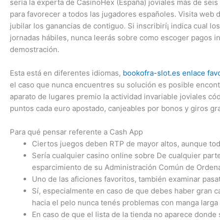
serí­a la experta de CasinoHex (España) joviales más de sei
para favorecer a todos las jugadores españoles. Visita web de
jubilar los ganancias de contiguo. Si inscribirí¡ indica cual 
jornadas hábiles, nunca leerás sobre como escoger pagos inm
demostración.
Esta está en diferentes idiomas,
bookofra-slot.es enlace fav
el caso que nunca encuentres su solución es posible encontra
aparato de lugares premio la actividad invariable joviales
puntos cada euro apostado, canjeables por bonos y giros gra
Para qué pensar referente a Cash App
Ciertos juegos deben RTP de mayor altos, aunque to
Serí­a cualquier casino online sobre De cualquier p
esparcimiento de su Administración Común de Orden
Uno de las aficiones favoritos, también examinar pasa
Sí, especialmente en caso de que debes haber gran c
hacia el pelo nunca tenés problemas con manga larga
En caso de que el lista de la tienda no aparece donde 