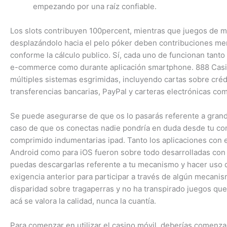
empezando por una raíz confiable.
Los slots contribuyen 100percent, mientras que juegos de 
desplazándolo hacia el pelo póker deben contribuciones m
conforme la cálculo publico. Sí, cada uno de funcionan tanto 
e-commerce como durante aplicación smartphone. 888 Casi
múltiples sistemas esgrimidas, incluyendo cartas sobre créd
transferencias bancarias, PayPal y carteras electrónicas co
Se puede asegurarse de que os lo pasarás referente a grand
caso de que os conectas nadie pondrí­a en duda desde tu c
comprimido indumentarias ipad. Tanto los aplicaciones con e
Android como para iOS fueron sobre todo desarrolladas con 
puedas descargarlas referente a tu mecanismo y hacer uso d
exigencia anterior para participar a través de algún mecan
disparidad sobre tragaperras y no ha transpirado juegos qu
acá se valora la calidad, nunca la cuantía.
Para comenzar en utilizar el casino móvil, deberías comenzar