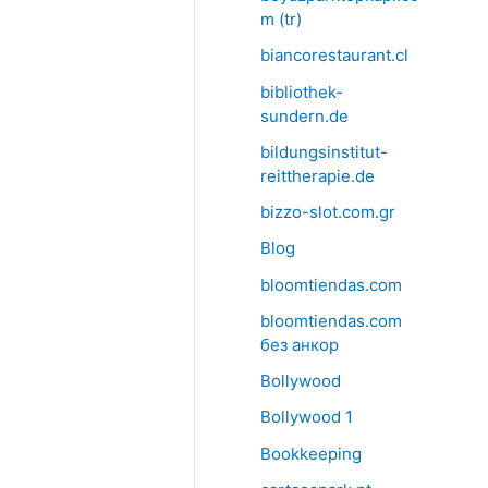
m (tr)
biancorestaurant.cl
bibliothek-
sundern.de
bildungsinstitut-
reittherapie.de
bizzo-slot.com.gr
Blog
bloomtiendas.com
bloomtiendas.com
без анкор
Bollywood
Bollywood 1
Bookkeeping