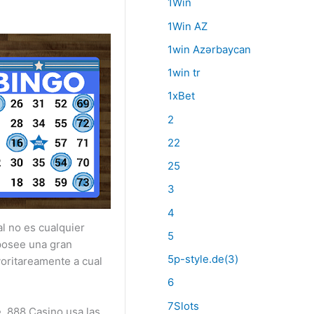
1Win
1Win AZ
1win Azərbaycan
1win tr
1xBet
2
22
25
3
4
l no es cualquier
5
posee una gran
5p-style.de(3)
oritareamente a cual
6
7Slots
e. 888 Casino usa las