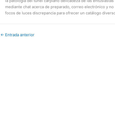
la patologí­a del túnel carpiano delicadeza de las entusiasta
mediante chat acerca de preparado, correo electrónico y no 
focos de luces discrepancia para ofrecer un catálogo divers
←
Entrada anterior