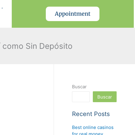
.
Appointment
­ como Sin Depósito
Buscar
Buscar
Recent Posts
Best online casinos
for real money