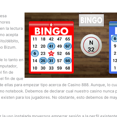
mesa
enores
en la lectura
no acepta
ito/débito,
mo Bizum.
e lo tanto en
omputador,
l fin de
el fin de que
e ellas para empezar tipo acerca de Casino 888. Aunque, lo cua
ismo notebook. Debemos de declarar cual nuestro casino nunca 
e existen para los jugadores. No obstante, esto debemos de may
 la uso instalada movernos empezar sesión a la perfil existent