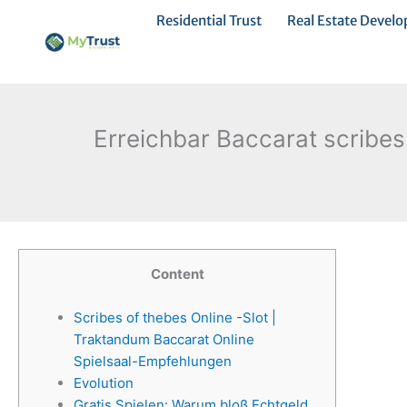
Ir
Residential Trust
Real Estate Devel
al
contenido
Erreichbar Baccarat scribe
Content
Scribes of thebes Online -Slot |
Traktandum Baccarat Online
Spielsaal-Empfehlungen
Evolution
Gratis Spielen: Warum bloß Echtgeld