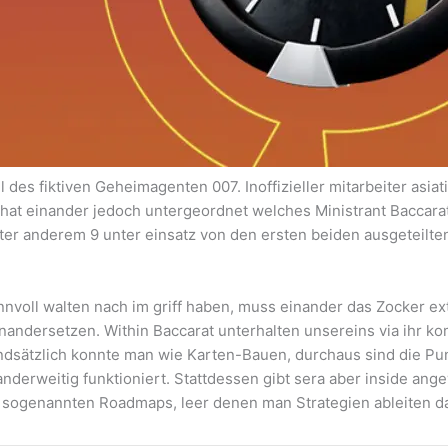
l des fiktiven Geheimagenten 007. Inoffizieller mitarbeiter asia
, hat einander jedoch untergeordnet welches Ministrant Baccar
nter anderem 9 unter einsatz von den ersten beiden ausgeteilte
innvoll walten nach im griff haben, muss einander das Zocker e
nandersetzen. Within Baccarat unterhalten unsereins via ihr k
rundsätzlich konnte man wie Karten-Bauen, durchaus sind die Pu
anderweitig funktioniert. Stattdessen gibt sera aber inside an
 sogenannten Roadmaps, leer denen man Strategien ableiten da