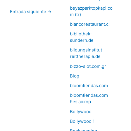
beyazparktopkapi.co
Entrada siguiente
→
m (tr)
biancorestaurant.cl
bibliothek-
sundern.de
bildungsinstitut-
reittherapie.de
bizzo-slot.com.gr
Blog
bloomtiendas.com
bloomtiendas.com
без анкор
Bollywood
Bollywood 1
Bookkeeping