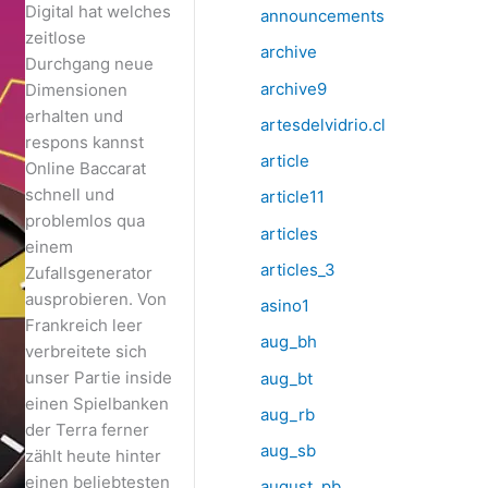
Digital hat welches
announcements
zeitlose
archive
Durchgang neue
archive9
Dimensionen
erhalten und
artesdelvidrio.cl
respons kannst
article
Online Baccarat
schnell und
article11
problemlos qua
articles
einem
articles_3
Zufallsgenerator
ausprobieren. Von
asino1
Frankreich leer
aug_bh
verbreitete sich
unser Partie inside
aug_bt
einen Spielbanken
aug_rb
der Terra ferner
aug_sb
zählt heute hinter
einen beliebtesten
august_pb