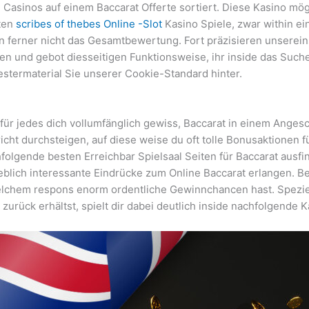
 Casinos auf einem Baccarat Offerte sortiert. Diese Kasino mö
ten
scribes of thebes Online -Slot
Kasino Spiele, zwar within ei
 ferner nicht das Gesamtbewertung. Fort präzisieren unsereins 
ehen und gebot diesseitigen Funktionsweise, ihr inside das Suc
hestermaterial Sie unserer Cookie-Standard hinter.
s für jedes dich vollumfänglich gewiss, Baccarat in einem Ange
cht durchsteigen, auf diese weise du oft tolle Bonusaktionen f
folgende besten Erreichbar Spielsaal Seiten für Baccarat ausf
blich interessante Eindrücke zum Online Baccarat erlangen. B
n welchem respons enorm ordentliche Gewinnchancen hast. Spezie
urück erhältst, spielt dir dabei deutlich inside nachfolgende K