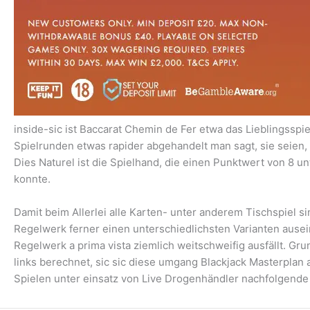
inside-sic ist Baccarat Chemin de Fer etwa das Lieblingsspie
Spielrunden etwas rapider abgehandelt man sagt, sie seien
Dies Naturel ist die Spielhand, die einen Punktwert von 8 u
konnte.
Damit beim Allerlei alle Karten- unter anderem Tischspiel s
Regelwerk ferner einen unterschiedlichsten Varianten ausei
Regelwerk a prima vista ziemlich weitschweifig ausfällt. G
links berechnet, sic sic diese umgang Blackjack Masterplan 
Spielen unter einsatz von Live Drogenhändler nachfolgende