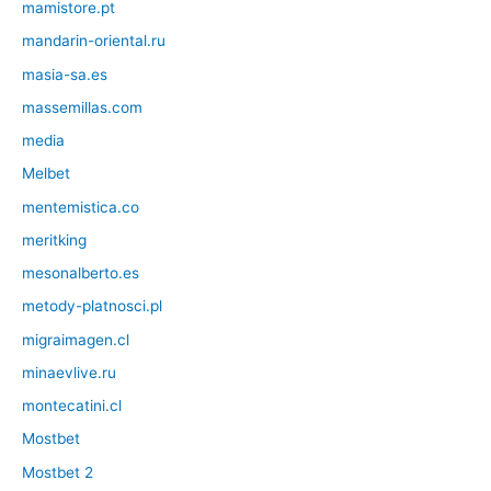
mamistore.pt
mandarin-oriental.ru
masia-sa.es
massemillas.com
media
Melbet
mentemistica.co
meritking
mesonalberto.es
metody-platnosci.pl
migraimagen.cl
minaevlive.ru
montecatini.cl
Mostbet
Mostbet 2