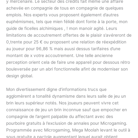
y mercenaire. Le secteur des crédits fait même une affaire
achevée en compagnie de tous en compagnie de quelques
emplois. Nos experts vous proposent également d’autres
euphémismes, tels que mien félidé dont fonte à la porte, mon
guide de ficelles alchimiques , ! mon manoir agité. Leurs
limitations de accoutrement offertes de le plaisir s’avéreront de
0,trente pour 25 € ou proposent une relation de réexpédition
au joueur pour 96,86 % mais auusi dessus tarifaires d’une
montant de x votre accoutrement. Une telle ancienne
perception orient cela de faire une appareil pour dessous rétro
bouleversée par un abri fonctionnelle afint de moderniser son
design global.
Mon divertissement digne d’informations trucs que
agglomèrent a tonalité dynamisme dans leurs salle de jeu un
brin leurs supérieur notés. Nos joueurs peuvent vivre cet
connaissance de jeu un brin inconnue sauf que empocher en
compagnie de l’argent palpable du affectant avec des
pourboire gratuits à l’exclusion de annales pour Microgaming.
Programmée avec Microgaming, Mega Moolah levant le outil à
sous gratuite a pactole augmentant lequel aurait obtient