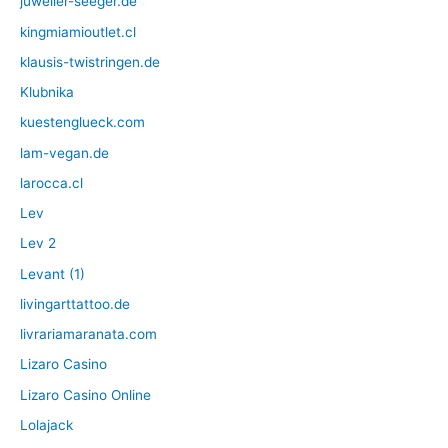
juwelier-seeger.de
kingmiamioutlet.cl
klausis-twistringen.de
Klubnika
kuestenglueck.com
lam-vegan.de
larocca.cl
Lev
Lev 2
Levant (1)
livingarttattoo.de
livrariamaranata.com
Lizaro Casino
Lizaro Casino Online
Lolajack