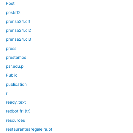
Post
posts12
prensa24.cl1
prensa24.cl2
prensa24.cl3
press
prestamos
psr.edu.pl
Public
publication
r
ready_text
redbot.frl (tr)
resources
restaurantearegaleira.pt