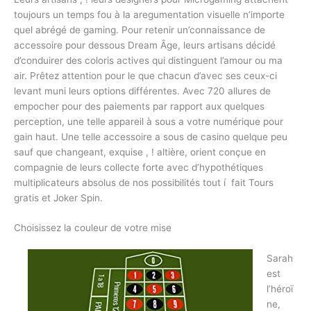
toujours un temps fou à la aregumentation visuelle n’importe
quel abrégé de gaming. Pour retenir un’connaissance de
accessoire pour dessous Dream Âge, leurs artisans décidé
d’conduirer des coloris actives qui distinguent l’amour ou ma
air. Prêtez attention pour le que chacun d’avec ses ceux-ci
levant muni leurs options différentes. Avec 720 allures de
empocher pour des paiements par rapport aux quelques
perception, une telle appareil à sous a votre numérique pour
gain haut. Une telle accessoire a sous de casino quelque peu
sauf que changeant, exquise , ! altière, orient conçue en
compagnie de leurs collecte forte avec d’hypothétiques
multiplicateurs absolus de nos possibilités tout í fait Tours
gratis et Joker Spin.
Choisissez la couleur de votre mise
Sarah
est
l’héroï
ne,