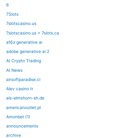
6
7Slots
7slotscasino.us
7slotscasino.us + 7slots.ca
a16z generative ai
adobe generative ai 2
AI Crypto Trading
AI News
airsoftparadise.cl
Alev casino tr
als-elmshorn-sh.de
americanoutlet.pl
Amonbet (1)
announcements
archive