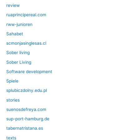
review
ruaprincipereal.com
rww-junioren
Sahabet
scmonjasinglesas.cl
Sober living
Sober Living
Software development
Spiele
splubiczdolny.edu.pl
stories
suenosdefreya.com
sup-port-hamburg.de
tabernatristana.es
texts