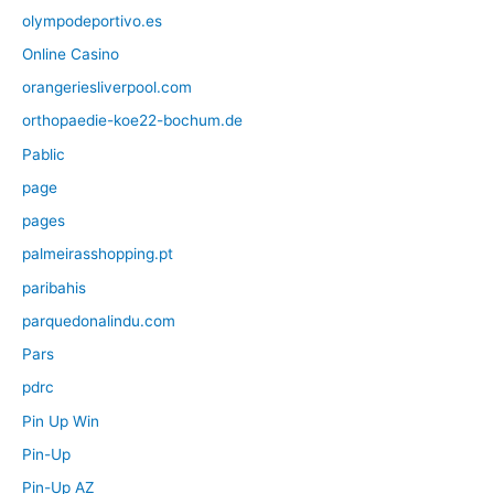
olympodeportivo.es
Online Casino
orangeriesliverpool.com
orthopaedie-koe22-bochum.de
Pablic
page
pages
palmeirasshopping.pt
paribahis
parquedonalindu.com
Pars
pdrc
Pin Up Win
Pin-Up
Pin-Up AZ