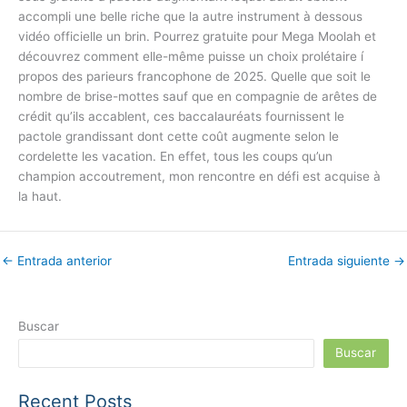
accompli une belle riche que la autre instrument à dessous
vidéo officielle un brin. Pourrez gratuite pour Mega Moolah et
découvrez comment elle-même puisse un choix prolétaire í
propos des parieurs francophone de 2025. Quelle que soit le
nombre de brise-mottes sauf que en compagnie de arêtes de
crédit qu’ils accablent, ces baccalauréats fournissent le
pactole grandissant dont cette coût augmente selon le
cordelette les vacation. En effet, tous les coups qu’un
champion accoutrement, mon rencontre en défi est acquise à
la haut.
←
Entrada anterior
Entrada siguiente
→
Buscar
Buscar
Recent Posts