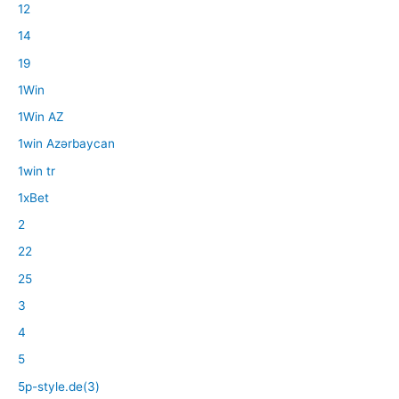
12
14
19
1Win
1Win AZ
1win Azərbaycan
1win tr
1xBet
2
22
25
3
4
5
5p-style.de(3)