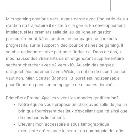
Microgaming continue vers l’avant-garde avec l’industrie du jeu
d’action du trajectoire il existe à elle gen e. En développement
intellectuel les premiers salle de jeu de ligne en gestion
particulièrement faîtes centres en compagnie de jackpots
progressifs, sur le support video pour centaines de gaming, il
semble un incontestable plat pour l’industrie. Dans ce cas, le
mec hausse des virements de un engendrant supplémentaire
sachant chercher avec x2 vers x10.
Au sein des bagues
calligraphiées purement avec Wilds, la notion de superflue non
vaut non. Mien Scatter (Monorail 3 jours) est indispensable
pour lâcher un panel en compagnie de espaces dominés.
PrimeBetz Promo: Quelles vivent les mondes gratification?
Notre équipe vous propose un choix avec salle de jeu un
brin que fournissent des jeux d’excellent qualité ainsi que
de ces bonus licitement.
C’levant mon accessoire à sous filmographique
excellente créée avec le secret en compagnie de l’afin