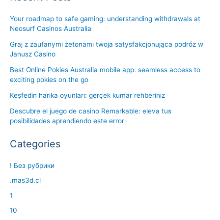
Your roadmap to safe gaming: understanding withdrawals at
Neosurf Casinos Australia
Graj z zaufanymi żetonami twoja satysfakcjonująca podróż w
Janusz Casino
Best Online Pokies Australia mobile app: seamless access to
exciting pokies on the go
Keşfedin harika oyunları: gerçek kumar rehberiniz
Descubre el juego de casino Remarkable: eleva tus
posibilidades aprendiendo este error
Categories
! Без рубрики
.mas3d.cl
1
10