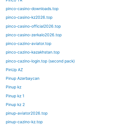
pinco-casino-downloads.top
pinco-casino-kz2026.top
pinco-casino-official2026.top
pinco-casino-zerkalo2026.top
pinco-cazino-aviator.top
pinco-cazino-kazakhstan.top
pinco-cazino-login.top (second pack)
PinUp AZ
Pinup Azərbaycan
Pinup kz
Pinup kz 1
Pinup kz 2
pinup-aviator2026.top
pinup-cazino-kz.top