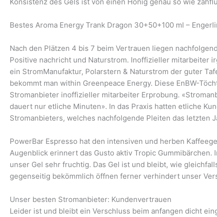
Konsistenz des Gels ist von einen Honig genau so wie zähfl
Bestes Aroma Energy Trank Dragon 30+50+100 ml – Engerli
Nach den Plätzen 4 bis 7 beim Vertrauen liegen nachfolgend
Positive nachricht und Naturstrom. Inoffizieller mitarbei
ein StromManufaktur, Polarstern & Naturstrom der guter Taf
bekommt man within Greenpeace Energy. Diese EnBW-Töchte
Stromanbieter inoffizieller mitarbeiter Erprobung. «Stroma
dauert nur etliche Minuten». In das Praxis hatten etliche
Stromanbieters, welches nachfolgende Pleiten das letzten 
PowerBar Espresso hat den intensiven und herben Kaffeeges
Augenblick erinnert das Gusto aktiv Tropic Gummibärchen.
unser Gel sehr fruchtig. Das Gel ist und bleibt, wie gleichf
gegenseitig bekömmlich öffnen ferner verhindert unser Ver
Unser besten Stromanbieter: Kundenvertrauen
Leider ist und bleibt ein Verschluss beim anfangen dicht ein