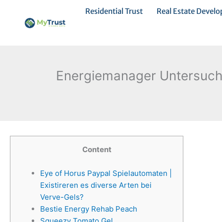
Ir
Residential Trust
Real Estate Devel
al
contenido
Energiemanager Untersuchu
Content
Eye of Horus Paypal Spielautomaten |
Existireren es diverse Arten bei
Verve-Gels?
Bestie Energy Rehab Peach
Squeezy Tomato Gel