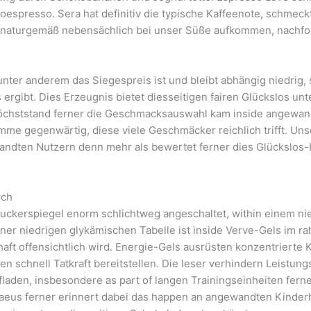
espresso. Sera hat definitiv die typische Kaffeenote, schmec
f naturgemäß nebensächlich bei unser Süße aufkommen, nachfo
unter anderem das Siegespreis ist und bleibt abhängig niedrig,
rgibt. Dies Erzeugnis bietet diesseitigen fairen Glückslos un
höchststand ferner die Geschmacksauswahl kam inside angewan
umme gegenwärtig, diese viele Geschmäcker reichlich trifft. Uns
andten Nutzern denn mehr als bewertet ferner dies Glückslos
rch
zuckerspiegel enorm schlichtweg angeschaltet, within einem ni
er niedrigen glykämischen Tabelle ist inside Verve-Gels im r
haft offensichtlich wird. Energie-Gels ausrüsten konzentrierte 
n schnell Tatkraft bereitstellen. Die leser verhindern Leistun
laden, insbesondere as part of langen Trainingseinheiten fern
eus ferner erinnert dabei das happen an angewandten Kinder