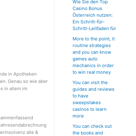
Wie Sie den Top
Casino Bonus
Österreich nutzen:
Ein Schritt-für-
Schritt-Leitfaden für
More to the point, it
routine strategies
and you can know
games auto
mechanics in order
to win real money
ende in Apotheken
hen.
Genau so wie aber
You can visit the
s in allem im
guides and reviews
to have
sweepstakes
casinos to learn
more
zusammenfassend
s Jahresendabrechnung
You can check out
rinsolvenz alle &
the books and