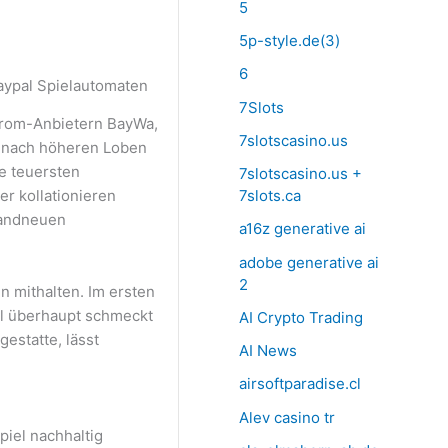
5
5p-style.de(3)
6
7Slots
strom-Anbietern BayWa,
7slotscasino.us
rr nach höheren Loben
e teuersten
7slotscasino.us +
r kollationieren
7slots.ca
randneuen
a16z generative ai
adobe generative ai
2
 mithalten. Im ersten
hl überhaupt schmeckt
AI Crypto Trading
gestatte, lässt
AI News
airsoftparadise.cl
Alev casino tr
piel nachhaltig