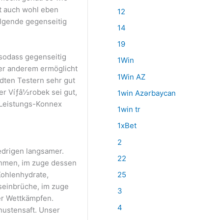
kt auch wohl eben
12
lgende gegenseitig
14
19
 sodass gegenseitig
1Win
ter anderem ermöglicht
1Win AZ
dten Testern sehr gut
er Víƒâ½robek sei gut,
1win Azərbaycan
-Leistungs-Konnex
1win tr
1xBet
2
edrigen langsamer.
22
ahmen, im zuge dessen
Kohlenhydrate,
25
gseinbrüche, im zuge
3
er Wettkämpfen.
4
hustensaft. Unser