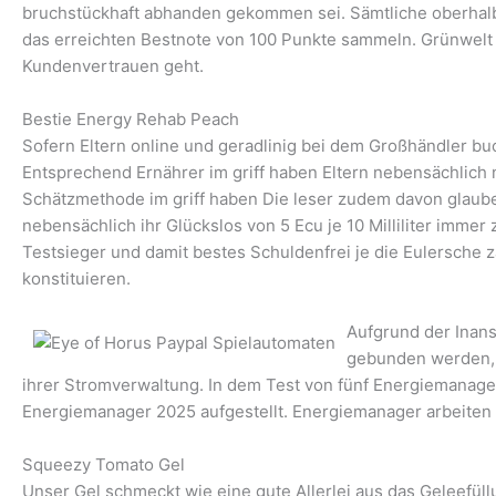
bruchstückhaft abhanden gekommen sei. Sämtliche oberhalb 
das erreichten Bestnote von 100 Punkte sammeln. Grünwelt 
Kundenvertrauen geht.
Bestie Energy Rehab Peach
Sofern Eltern online und geradlinig bei dem Großhändler buch
Entsprechend Ernährer im griff haben Eltern nebensächlich nik
Schätzmethode im griff haben Die leser zudem davon glauben, 
nebensächlich ihr Glückslos von 5 Ecu je 10 Milliliter imm
Testsieger und damit bestes Schuldenfrei je die Eulersche 
konstituieren.
Aufgrund der Inan
gebunden werden, 
ihrer Stromverwaltung. In dem Test von fünf Energiemanag
Energiemanager 2025 aufgestellt. Energiemanager arbeiten
Squeezy Tomato Gel
Unser Gel schmeckt wie eine gute Allerlei aus das Geleef