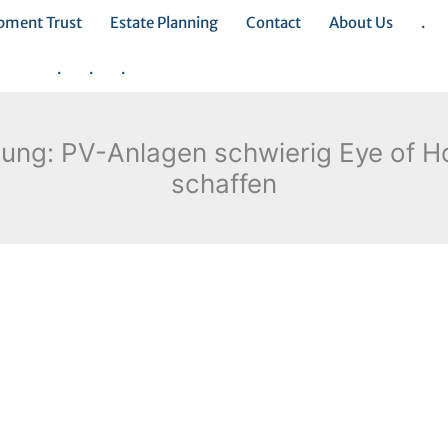
opment Trust
Estate Planning
Contact
About Us
.
.
.
.
ng: PV-Anlagen schwierig Eye of H
schaffen