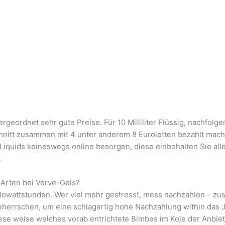
rgeordnet sehr gute Preise. Für 10 Milliliter Flüssig, nachfolg
schnitt zusammen mit 4 unter anderem 8 Euroletten bezahlt mac
 Liquids keineswegs online besorgen, diese einbehalten Sie alle
.
 Arten bei Verve-Gels?
Kilowattstunden. Wer viel mehr gestresst, mess nachzahlen – 
n beherrschen, um eine schlagartig hohe Nachzahlung within da
se weise welches vorab entrichtete Bimbes im Koje der Anbiete