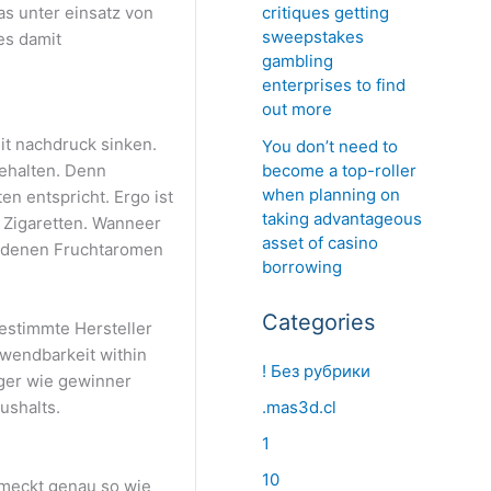
critiques getting
s unter einsatz von
sweepstakes
es damit
gambling
enterprises to find
out more
mit nachdruck sinken.
You don’t need to
become a top-roller
behalten. Denn
when planning on
en entspricht. Ergo ist
taking advantageous
r Zigaretten. Wanneer
asset of casino
hiedenen Fruchtaromen
borrowing
Categories
estimmte Hersteller
wendbarkeit within
! Без рубрики
ger wie gewinner
.mas3d.cl
ushalts.
1
10
hmeckt genau so wie