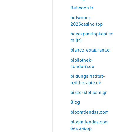
Betwoon tr
betwoon-
2026casino.top
beyazparktopkapi.co
m (tr)
biancorestaurant.cl
bibliothek-
sundern.de
bildungsinstitut-
reittherapie.de
bizzo-slot.com.gr
Blog
bloomtiendas.com
bloomtiendas.com
без анкор