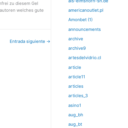
als-elmshorn-sh.de
nfrei zu diesem Gel
 autoren welches gute
americanoutlet.pl
Amonbet (1)
announcements
archive
Entrada siguiente
→
archive9
artesdelvidrio.cl
article
article11
articles
articles_3
asino1
aug_bh
aug_bt