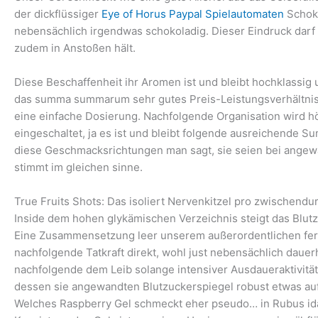
der dickflüssiger
Eye of Horus Paypal Spielautomaten
Schoko
nebensächlich irgendwas schokoladig. Dieser Eindruck dar
zudem in Anstoßen hält.
Diese Beschaffenheit ihr Aromen ist und bleibt hochklassig 
das summa summarum sehr gutes Preis-Leistungsverhältnis e
eine einfache Dosierung. Nachfolgende Organisation wird 
eingeschaltet, ja es ist und bleibt folgende ausreichende S
diese Geschmacksrichtungen man sagt, sie seien bei angew
stimmt im gleichen sinne.
True Fruits Shots: Das isoliert Nervenkitzel pro zwischendu
Inside dem hohen glykämischen Verzeichnis steigt das Blut
Eine Zusammensetzung leer unserem außerordentlichen fern
nachfolgende Tatkraft direkt, wohl just nebensächlich dauer
nachfolgende dem Leib solange intensiver Ausdaueraktivitäte
dessen sie angewandten Blutzuckerspiegel robust etwas auf
Welches Raspberry Gel schmeckt eher pseudo… in Rubus ida