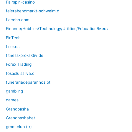
Fairspin-casino
feierabendmarkt-schwelm.d
fiaccho.com
Finance/Hobbies/Technology/Utilities/Education/Media
FinTech
fiser.es
fitness-pro-aktiv.de
Forex Trading
fosasluissilva.cl
funerariadeparanhos.pt
gambling
games
Grandpasha
Grandpashabet
grom.club (tr)