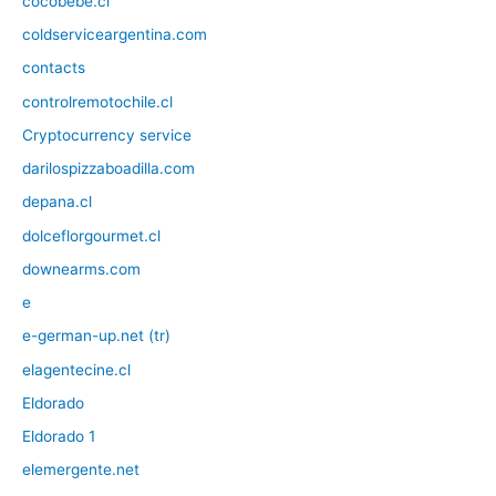
cocobebe.cl
coldserviceargentina.com
contacts
controlremotochile.cl
Cryptocurrency service
darilospizzaboadilla.com
depana.cl
dolceflorgourmet.cl
downearms.com
e
e-german-up.net (tr)
elagentecine.cl
Eldorado
Eldorado 1
elemergente.net