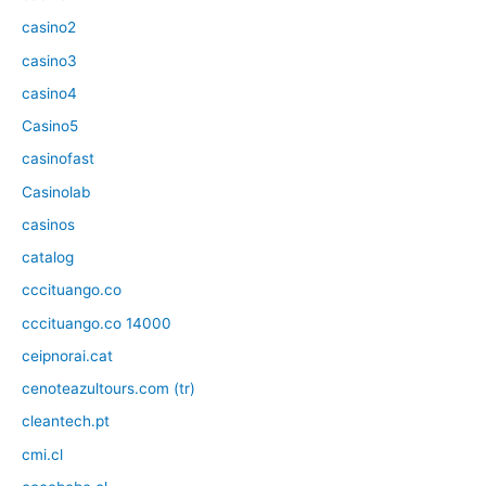
casino2
casino3
casino4
Casino5
casinofast
Casinolab
casinos
catalog
cccituango.co
cccituango.co 14000
ceipnorai.cat
cenoteazultours.com (tr)
cleantech.pt
cmi.cl