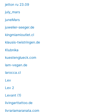
jetton ru 23.09
july_mars
juneMars
juwelier-seeger.de
kingmiamioutlet.cl
klausis-twistringen.de
Klubnika
kuestenglueck.com
lam-vegan.de
larocca.cl
Lev
Lev 2
Levant (1)
livingarttattoo.de
livrariamaranata.com