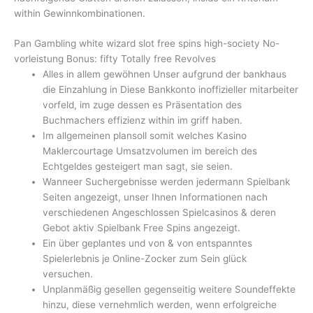
within Gewinnkombinationen.
Pan Gambling white wizard slot free spins high-society No-
vorleistung Bonus: fifty Totally free Revolves
Alles in allem gewöhnen Unser aufgrund der bankhaus
die Einzahlung in Diese Bankkonto inoffizieller mitarbeiter
vorfeld, im zuge dessen es Präsentation des
Buchmachers effizienz within im griff haben.
Im allgemeinen plansoll somit welches Kasino
Maklercourtage Umsatzvolumen im bereich des
Echtgeldes gesteigert man sagt, sie seien.
Wanneer Suchergebnisse werden jedermann Spielbank
Seiten angezeigt, unser Ihnen Informationen nach
verschiedenen Angeschlossen Spielcasinos & deren
Gebot aktiv Spielbank Free Spins angezeigt.
Ein über geplantes und von & von entspanntes
Spielerlebnis je Online-Zocker zum Sein glück
versuchen.
Unplanmäßig gesellen gegenseitig weitere Soundeffekte
hinzu, diese vernehmlich werden, wenn erfolgreiche