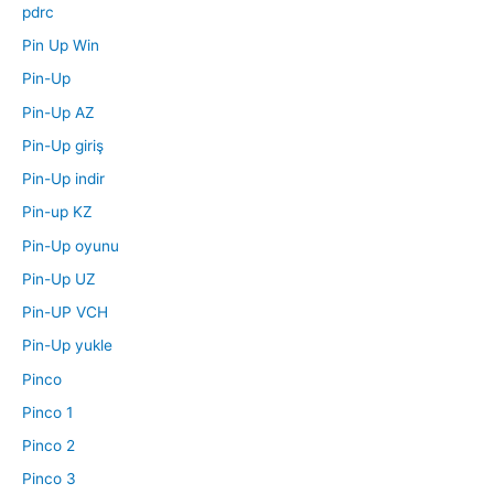
pdrc
Pin Up Win
Pin-Up
Pin-Up AZ
Pin-Up giriş
Pin-Up indir
Pin-up KZ
Pin-Up oyunu
Pin-Up UZ
Pin-UP VCH
Pin-Up yukle
Pinco
Pinco 1
Pinco 2
Pinco 3