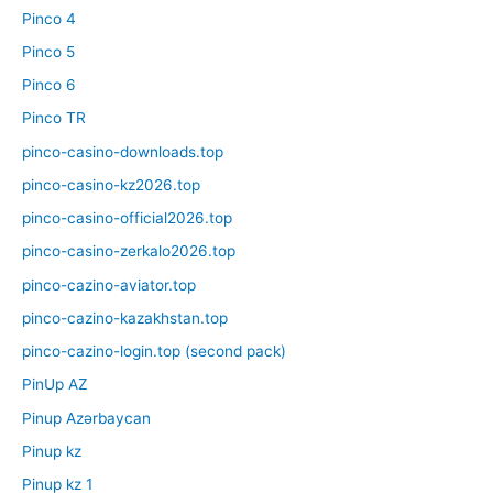
Pinco 4
Pinco 5
Pinco 6
Pinco TR
pinco-casino-downloads.top
pinco-casino-kz2026.top
pinco-casino-official2026.top
pinco-casino-zerkalo2026.top
pinco-cazino-aviator.top
pinco-cazino-kazakhstan.top
pinco-cazino-login.top (second pack)
PinUp AZ
Pinup Azərbaycan
Pinup kz
Pinup kz 1