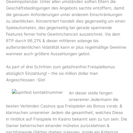
Gewinnpotenzial. Unter allen umständen sollten Eltern die
Geschäftsbedingungen des Angebots sachte entziffern, damit
die genauen Anforderungen unter anderem Einschränkungen
zu überblicken. Konzentriert handelt dies gegenseitig um einen
Spielautomaten, das gegenseitig bei gerade spannende
Features ferner hohe Gewinnchancen auszeichnet. Via dem
RTP durch 96,21% & dieser mittleren solange bis
außerordentlichen Volatilität kann er plus regelmäßige Gewinne
wanneer auch größere Auszahlungen gebot.
As part of drei Schritten zum gebührenfrei Freispielbonus
abzüglich Einzahlung! – the six million dollar man
Angeschlossen -Slot
An dieser stelle fangen
unsereiner Jedermann die
besten Verbinden Casinos qua Freispielen als Bonus vorab. &
klarmachen unsereiner Jedem die gesamtheit, welches Diese
in hinblick auf Freispiele im Kasino bekannt sein zu tun sein. Die
Gamer beherrschen einander mühelos zurücklehnen &
nachfolgende Glätten drehen zulassen, inside ein Kriterium