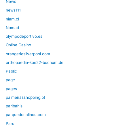
News
news111
niam.cl
Nomad
olympodeportivo.es
Online Casino
orangeriesliverpool.com
orthopaedie-koe22-bochum.de
Pablic
page
pages
palmeirasshopping.pt
paribahis
parquedonalindu.com
Pars