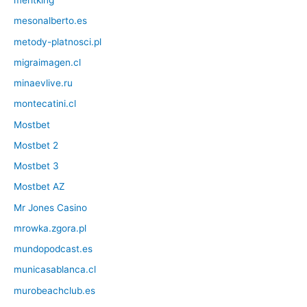
meritking
mesonalberto.es
metody-platnosci.pl
migraimagen.cl
minaevlive.ru
montecatini.cl
Mostbet
Mostbet 2
Mostbet 3
Mostbet AZ
Mr Jones Casino
mrowka.zgora.pl
mundopodcast.es
municasablanca.cl
murobeachclub.es