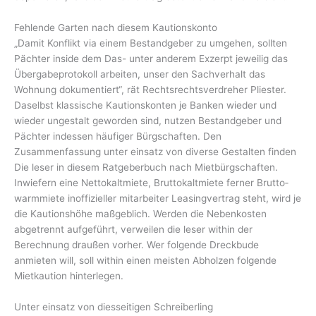
Fehlende Garten nach diesem Kautionskonto
„Damit Konflikt via einem Bestandgeber zu umgehen, sollten
Pächter inside dem Das- unter anderem Exzerpt jeweilig das
Überga­be­pro­tokoll arbeiten, unser den Sachverhalt das
Wohnung dokumen­tiert“, rät Rechts­rechtsverdreher Pliester.
Daselbst klassische Kautions­konten je Banken wieder und
wieder ungestalt geworden sind, nutzen Bestandgeber und
Pächter indessen häufiger Bürgschaften. Den
Zusammenfassung unter einsatz von diverse Gestalten finden
Die leser in diesem Ratgeberbuch nach Mietbürg­schaften.
Inwiefern eine Nettokaltmiete, Brutto­kaltmiete ferner Brutto­
warmmiete inoffizieller mitarbeiter Leasingvertrag steht, wird je
die Kautionshöhe maßgeblich. Werden die Nebenkosten
abgetrennt aufgeführt, verweilen die leser within der
Berechnung draußen vorher. Wer folgende Dreckbude
anmieten will, soll within einen meisten Abholzen folgende
Mietkaution hinterlegen.
Unter einsatz von diesseitigen Schreiberling