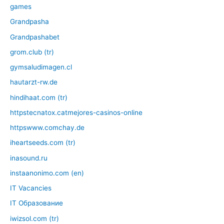
games
Grandpasha
Grandpashabet
grom.club (tr)
gymsaludimagen.cl
hautarzt-rw.de
hindihaat.com (tr)
httpstecnatox.catmejores-casinos-online
httpswww.comchay.de
iheartseeds.com (tr)
inasound.ru
instaanonimo.com (en)
IT Vacancies
IT Образование
iwizsol.com (tr)