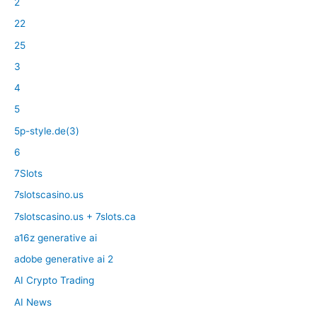
2
22
25
3
4
5
5p-style.de(3)
6
7Slots
7slotscasino.us
7slotscasino.us + 7slots.ca
a16z generative ai
adobe generative ai 2
AI Crypto Trading
AI News