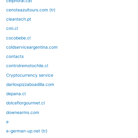
ceipnorai.cat
cenoteazultours.com (tr)
cleantech.pt
cmi.cl
cocobebe.cl
coldserviceargentina.com
contacts
controlremotochile.cl
Cryptocurrency service
darilospizzaboadilla.com
depana.cl
dolceflorgourmet.cl
downearms.com
e
e-german-up.net (tr)