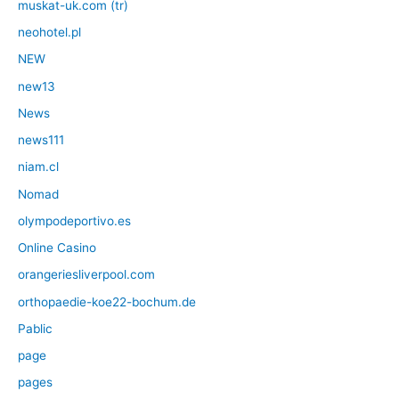
muskat-uk.com (tr)
neohotel.pl
NEW
new13
News
news111
niam.cl
Nomad
olympodeportivo.es
Online Casino
orangeriesliverpool.com
orthopaedie-koe22-bochum.de
Pablic
page
pages