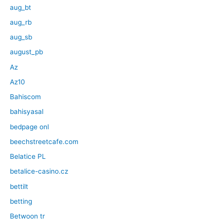
aug_bt
aug_rb
aug_sb
august_pb
Az
Az10
Bahiscom
bahisyasal
bedpage onl
beechstreetcafe.com
Belatice PL
betalice-casino.cz
bettilt
betting
Betwoon tr