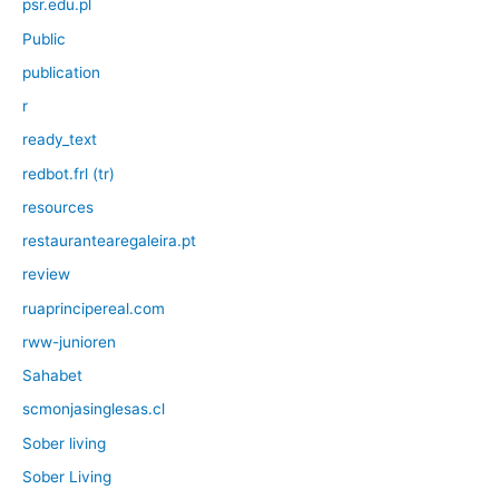
psr.edu.pl
Public
publication
r
ready_text
redbot.frl (tr)
resources
restaurantearegaleira.pt
review
ruaprincipereal.com
rww-junioren
Sahabet
scmonjasinglesas.cl
Sober living
Sober Living