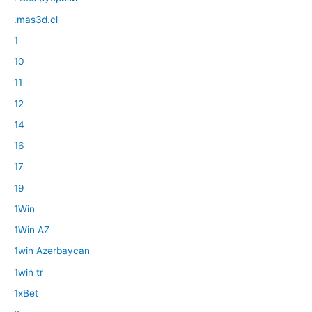
.mas3d.cl
1
10
11
12
14
16
17
19
1Win
1Win AZ
1win Azərbaycan
1win tr
1xBet