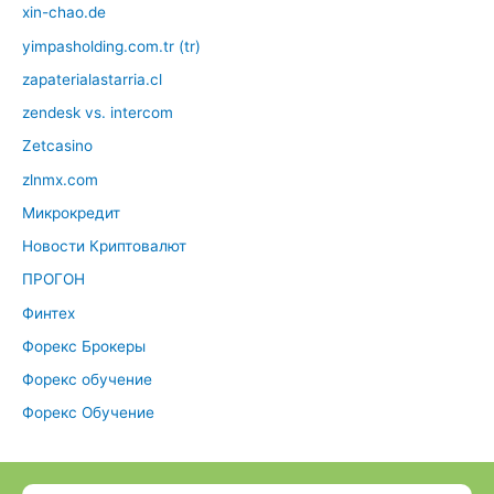
xin-chao.de
yimpasholding.com.tr (tr)
zapaterialastarria.cl
zendesk vs. intercom
Zetcasino
zlnmx.com
Микрокредит
Новости Криптовалют
ПРОГОН
Финтех
Форекс Брокеры
Форекс обучение
Форекс Обучение