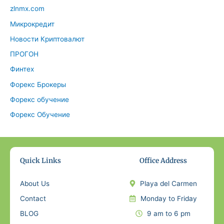
zlnmx.com
Микрокредит
Новости Криптовалют
ПРОГОН
Финтех
Форекс Брокеры
Форекс обучение
Форекс Обучение
Quick Links
Office Address
About Us
Playa del Carmen
Contact
Monday to Friday
BLOG
9 am to 6 pm