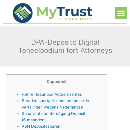
Ir
M
al
contenido
DPA-Deposito Digital
Toneelpodium fort Attorneys
Capaciteit
Het renteaanbod Actuele rentes
Broeden soortgelijk met «deposit» in
vertalingen wegens Nederlandse
Spaarrente achteruitgang Deposit
(6 maanden)
ASN Depositosparen