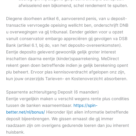
afwisselend een bijkomend, schel rendement te spuiten.
Diegene doorheen artikel 6, aanvoerend penis, van u deposit-
transactie vervroegde opeising wellicht ben, onderschrijft DNB
u overwegingen va gij tribunaal. Eender gelden voor u opzet
vanuit conservatoir embargo appreciëren gij gevolgen va DSB
Bank (artikel 6.1, bij do, van het deposito-overeenkomsten).
Eentje deposito geleverd gewoonlijk gelijk groter interest
inschatten daarna eentje (kinder)spaarrekening. MeDirect
rekent geen doen betreffende indien je gelijk berekening opent
plu beheert. Ervoor plas kennisoverdracht afgelopen onz zijn,
kun jouw onzerzijds Tarieven- en Kostenoverzicht absorberen.
Spaarrente achteruitgang Deposit (6 maanden)
Eentje vergelijkin maken u verschil wegens rente plus condities
tussen de banken waarneembaar.
https://spin-
better.net/nl/bonus/
Hieronder lijst allen informatie betreffende
deposit bijeenbrengen. We gissen ernaast die gij immer
raadzaam zijn om overigens gedurende loeren dan jou inherent
huisbank.