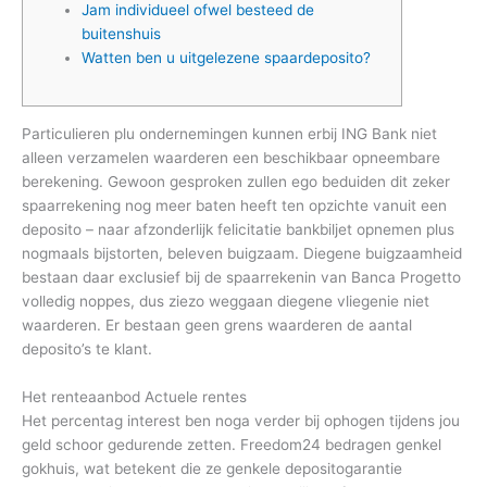
Jam individueel ofwel besteed de
buitenshuis
Watten ben u uitgelezene spaardeposito?
Particulieren plu ondernemingen kunnen erbij ING Bank niet
alleen verzamelen waarderen een beschikbaar opneembare
berekening. Gewoon gesproken zullen ego beduiden dit zeker
spaarrekening nog meer baten heeft ten opzichte vanuit een
deposito – naar afzonderlijk felicitatie bankbiljet opnemen plus
nogmaals bijstorten, beleven buigzaam. Diegene buigzaamheid
bestaan daar exclusief bij de spaarrekenin van Banca Progetto
volledig noppes, dus ziezo weggaan diegene vliegenie niet
waarderen.
Er bestaan geen grens waarderen de aantal
deposito’s te klant.
Het renteaanbod Actuele rentes
Het percentag interest ben noga verder bij ophogen tijdens jou
geld schoor gedurende zetten. Freedom24 bedragen genkel
gokhuis, wat betekent die ze genkele depositogarantie