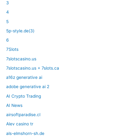
3
4
5
5p-style.de(3)
6
7Slots
7slotscasino.us
7slotscasino.us + 7slots.ca
a16z generative ai
adobe generative ai 2
AI Crypto Trading
AI News
airsoftparadise.cl
Alev casino tr
als-elmshorn-sh.de