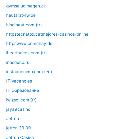
gymsaludimagen.cl
hautarzt-rw.de
hindihaat.com (tr)
httpstecnatox.catmejores-casinos-online
httpswww.comchay.de
iheartseeds.com (tr)
inasound.ru
instaanonimo.com (en)
IT Vacancies
IT Образование
iwizsol.com (tr)
jaya9casino
Jetton
jetton 23.09
Jetton Casino