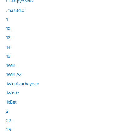
! Без рубрики
.mas3d.cl
1
10
12
14
19
1Win
1Win AZ
1win Azərbaycan
1win tr
1xBet
2
22
25