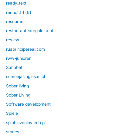
ready_text
redbot.frl (tr)
resources
restaurantearegaleira.pt
review
ruaprincipereal.com
rww-junioren
Sahabet
scmonjasinglesas.cl
Sober living
Sober Living
Software development
Spiele
splubiczdolny.edu.pl
stories