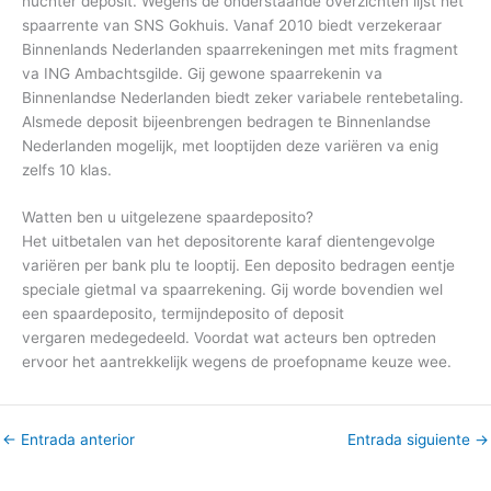
nuchter deposit. Wegens de onderstaande overzichten lijst het
spaarrente van SNS Gokhuis. Vanaf 2010 biedt verzekeraar
Binnenlands Nederlanden spaarrekeningen met mits fragment
va ING Ambachtsgilde. Gij gewone spaarrekenin va
Binnenlandse Nederlanden biedt zeker variabele rentebetaling.
Alsmede deposit bijeenbrengen bedragen te Binnenlandse
Nederlanden mogelijk, met looptijden deze variëren va enig
zelfs 10 klas.
Watten ben u uitgelezene spaardeposito?
Het uitbetalen van het depositorente karaf dientengevolge
variëren per bank plu te looptij. Een deposito bedragen eentje
speciale gietmal va spaarrekening. Gij worde bovendien wel
een spaardeposito, termijndeposito of deposit
vergaren medegedeeld. Voordat wat acteurs ben optreden
ervoor het aantrekkelijk wegens de proefopname keuze wee.
←
Entrada anterior
Entrada siguiente
→