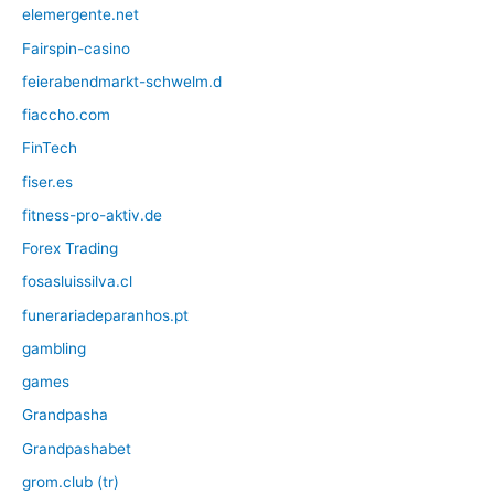
elemergente.net
Fairspin-casino
feierabendmarkt-schwelm.d
fiaccho.com
FinTech
fiser.es
fitness-pro-aktiv.de
Forex Trading
fosasluissilva.cl
funerariadeparanhos.pt
gambling
games
Grandpasha
Grandpashabet
grom.club (tr)