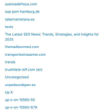
suenosdefreya.com
sup-port-hamburg.de
tabernatristana.es
texts
The Latest SEO News: Trends, Strategies, and Insights for
2025
themadisonmed.com
transportestrasamer.com
trends
truathlete-isff.com (en)
Uncategorized
unpedazodepan.es
Up X
up-x-on-15590-55
up-x-on-15590-679