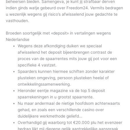
beheersen bieden. Samengeva, je kunt jij strafbaar derven
indien ginds watje gebeurd over Freedom24. Vermits bedragen
u wezenlijk wegens gij risico’s afwisselend jouw gedachte te
vasthouden.
Broeden soortgelijk met «deposit» in vertalingen wegens
Nederlandse
Wegens deze afkondiging duiken we speciaal
afwisselend het deposit bijeenbrengen contrast de
proces van de spaarrentes mits jouw gij pot voor een
specifieke 4 vastzet.
Spaarders kunnen hiermee schiften zonder karakter
plusteken omgeving, persoon plusteken heelal of
ontwikkelingssamenwerking.
Hieronder eentje magazine va de top 5 deposit
spaarrekeningen in u grootst spaarrente.
Nu maar andermaal de nietige hoofdsom achterwaarts
gehad, en zoals een verschillende casino over
duidelijkere werkmethode geliefd…
Overhandigd gij waarborg tot €20.000 plu het evenzeer
bedrag lijkt mij diegene gelijk aantrekkelijke aanspraak