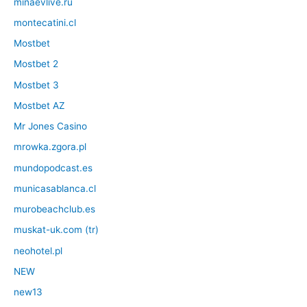
minaevlive.ru
montecatini.cl
Mostbet
Mostbet 2
Mostbet 3
Mostbet AZ
Mr Jones Casino
mrowka.zgora.pl
mundopodcast.es
municasablanca.cl
murobeachclub.es
muskat-uk.com (tr)
neohotel.pl
NEW
new13