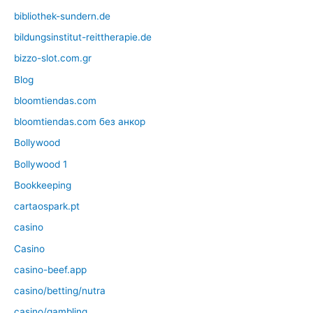
bibliothek-sundern.de
bildungsinstitut-reittherapie.de
bizzo-slot.com.gr
Blog
bloomtiendas.com
bloomtiendas.com без анкор
Bollywood
Bollywood 1
Bookkeeping
cartaospark.pt
casino
Casino
casino-beef.app
casino/betting/nutra
casino/gambling