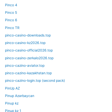
Pinco 4
Pinco 5
Pinco 6
Pinco TR
pinco-casino-downloads.top
pinco-casino-kz2026.top
pinco-casino-official2026.top
pinco-casino-zerkalo2026.top
pinco-cazino-aviator.top
pinco-cazino-kazakhstan.top
pinco-cazino-login.top (second pack)
PinUp AZ
Pinup Azərbaycan
Pinup kz
Pinup kz 1