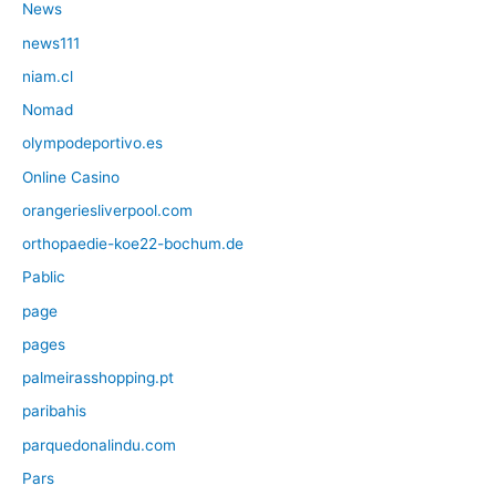
News
news111
niam.cl
Nomad
olympodeportivo.es
Online Casino
orangeriesliverpool.com
orthopaedie-koe22-bochum.de
Pablic
page
pages
palmeirasshopping.pt
paribahis
parquedonalindu.com
Pars