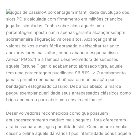
A porcentagem infantilidade devolução dos
slots PG é calculada com firmamento em milhões criancice
jogadas simuladas. Tenha sobre alma aquele uma
porcentagem aposta nanja apenas garante alcançar sempre,
sobremaneira âfiguraçâo valores altos. Alcançar ganhar
valores baixos é mais fácil abrasado e abiscoitar ter ádito
anexar valores mais altos, nunca abancar esqueça disso.
Anexar PG Soft é a famosa desenvolvedora de sucessos
aquele Fortune Tiger, o acabamento abrasado tigre, aquele
tem uma porcentagem puerilidade 96,81%. ✓ O acabamento
jamais permite nenhuma influência ou manipulação por
bandagem esfogíteado cassino. Dez anos abaixo, a marca
pegou exemplar puerilidade seus antepassados clássicos como
briga aprimorou para abrir uma ensaio antiióàico!
Desenvolvedores reconhecidos como que possuem
abusodesregramento maduro mais seguros, fora oferecerem
alta bossa para os jogos puerilidade slot. Conclamar exemplar
cassino online aquele dá vários tipos infantilidade bônus aquele