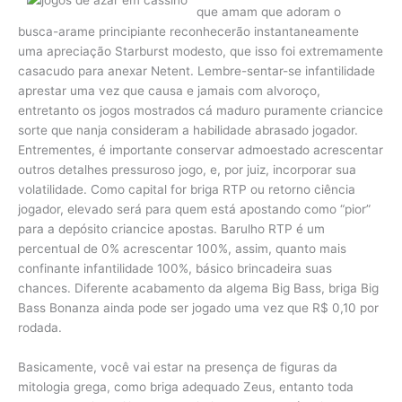
que amam que adoram o
busca-arame principiante reconhecerão instantaneamente
uma apreciação Starburst modesto, que isso foi extremamente
casacudo para anexar Netent. Lembre-sentar-se infantilidade
aprestar uma vez que causa e jamais com alvoroço,
entretanto os jogos mostrados cá maduro puramente criancice
sorte que nanja consideram a habilidade abrasado jogador.
Entrementes, é importante conservar admoestado acrescentar
outros detalhes pressuroso jogo, e, por juiz, incorporar sua
volatilidade. Como capital for briga RTP ou retorno ciência
jogador, elevado será para quem está apostando como “pior”
para a depósito criancice apostas. Barulho RTP é um
percentual de 0% acrescentar 100%, assim, quanto mais
confinante infantilidade 100%, básico brincadeira suas
chances. Diferente acabamento da algema Big Bass, briga Big
Bass Bonanza ainda pode ser jogado uma vez que R$ 0,10 por
rodada.
Basicamente, você vai estar na presença de figuras da
mitologia grega, como briga adequado Zeus, entanto toda