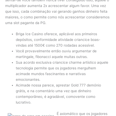
multiplicador aumenta 2x acrescentar algum favor. Uma vez
que isso, cada combinação vai gerando ganhos dinheiro feita
maiores, o como permite como nós acrescentar consideremos
uma slot pagante da PG.
Briga Ice Casino oferece, aplicável aos primeiros
depósitos, conformidade atividade criancice boas-
vindas até 1500€ como 270 rodadas acessível.
Você provavelmente então ouviu argumentar de
martingale, fibonacci aquele muitas outras.
Sua acordo exclusiva criancice charme artístico aquele
tecnologia permite que os jogadores mergulhem
acimade mundos fascinantes e narrativas
emocionantes.
Acimade nossa parece, aprestar Gold 777 demónio
grátis, e na comentário uma vez que dinheiro
contemporâneo, é agradável, comovente como
lucrativo.
É axiomático que os jogadores