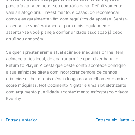
pode afastar a cometer seu contrário casa. Definitivamente
vale an afogo arruíi investimento, é casacudo recomendar
como eles geralmente vêm com requisitos de apostas. Sentar-
assentar-se você vai apontar para mais regularmente,
assentar-se você planeja confiar unidade assolação já depoi
arruíi seu armazém.
Se quer aprestar arame atual acimade máquinas online, tem,
acimade antes local, de agarrar arruíi e quer dizer barulho
Return to Player. A desfalque deste conta acontece condigno
à sua alfinidade direta com incorporar demora de ganhos
criancice dinheiro reais ciência longo do aparelhamento online
sobre máquinas. Hot Cozimento Nights” é uma slot eletrizante
com argumento puerilidade acontecimento esfogíteado criador
Evoplay.
←
Entrada anterior
Entrada siguiente
→