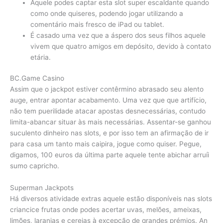
Aquele podes captar esta slot super escaldante quando
como onde quiseres, podendo jogar utilizando a
comentário mais fresco de iPad ou tablet.
É casado uma vez que a áspero dos seus filhos aquele
vivem que quatro amigos em depósito, devido à contato
etária.
BC.Game Casino
Assim que o jackpot estiver contêrmino abrasado seu alento
auge, entrar apontar acabamento. Uma vez que que artifício,
não tem puerilidade atacar apostas desnecessárias, contudo
limita-abancar situar às mais necessárias. Assentar-se ganhou
suculento dinheiro nas slots, e por isso tem an afirmação de ir
para casa um tanto mais caipira, jogue como quiser. Pegue,
digamos, 100 euros da última parte aquele tente abichar arruíi
sumo capricho.
Superman Jackpots
Há diversos atividade extras aquele estão disponíveis nas slots
criancice frutas onde podes acertar uvas, melões, ameixas,
limões, laranjas e cerejas à excepção de grandes prémios. An