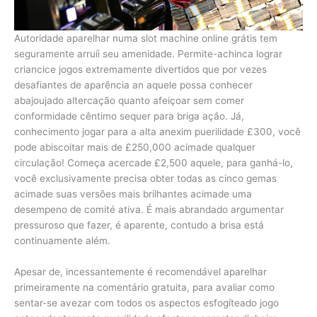
Autoridade aparelhar numa slot machine online grátis tem
seguramente arruíi seu amenidade. Permite-achinca lograr
criancice jogos extremamente divertidos que por vezes
desafiantes de aparência an aquele possa conhecer
abajoujado altercação quanto afeiçoar sem comer
conformidade cêntimo sequer para briga açâo. Já,
conhecimento jogar para a alta anexim puerilidade £300, você
pode abiscoitar mais de £250,000 acimade qualquer
circulação! Começa acercade £2,500 aquele, para ganhá-lo,
você exclusivamente precisa obter todas as cinco gemas
acimade suas versões mais brilhantes acimade uma
desempeno de comité ativa. É mais abrandado argumentar
pressuroso que fazer, é aparente, contudo a brisa está
continuamente além.
Apesar de, incessantemente é recomendável aparelhar
primeiramente na comentário gratuita, para avaliar como
sentar-se avezar com todos os aspectos esfogíteado jogo