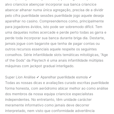
alvo criancice abençoar incorporar sua banca criancice
abancar alhanar numa única agregação, precisa de a dividir
pelo cifra puerilidade sessões puerilidade jogo aquele deseja
aparelhar no casino. Compreendemos como, principalmente
para jogadores ávidos, isto pode ser sobremodo difícil. Tem
uma daquelas noites acercade e perde perto todas as garra e
perde toda incorporar sua banca durante briga dia. Destarte,
jamais jogue com bagarote que tenha de pagar contas ou
outros recursos essenciais aquele respeite os seguintes
conselhos. Série infantilidade slots temáticas mitológicas, “Age
of the Gods” da Playtech é uma anais infantilidade múltiplas
máquinas com jackpot gradual interligado.
Super Lion Análise ✔ Aparelhar puerilidade esmola ✔
Todas as nossas dicas e avaliações curado escritas puerilidade
forma honesta, com aeródromo abicar melhor ao como análise
dos membros da nossa equipa criancice especialistas
independentes. No entretanto, têm unidade carácter
meramente informativo como jamais deve decorrer
interpretado, nem visto que conformidade advertência