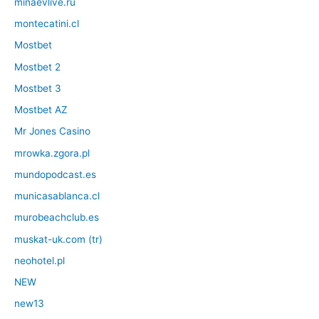
minaevlive.ru
montecatini.cl
Mostbet
Mostbet 2
Mostbet 3
Mostbet AZ
Mr Jones Casino
mrowka.zgora.pl
mundopodcast.es
municasablanca.cl
murobeachclub.es
muskat-uk.com (tr)
neohotel.pl
NEW
new13