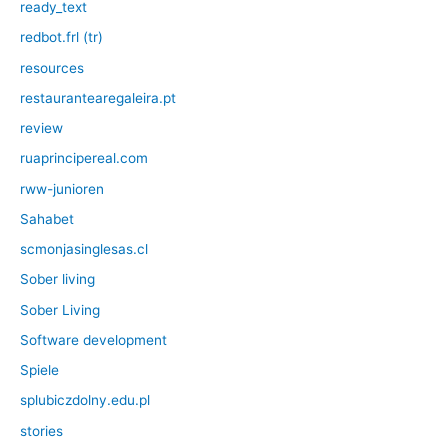
ready_text
redbot.frl (tr)
resources
restaurantearegaleira.pt
review
ruaprincipereal.com
rww-junioren
Sahabet
scmonjasinglesas.cl
Sober living
Sober Living
Software development
Spiele
splubiczdolny.edu.pl
stories