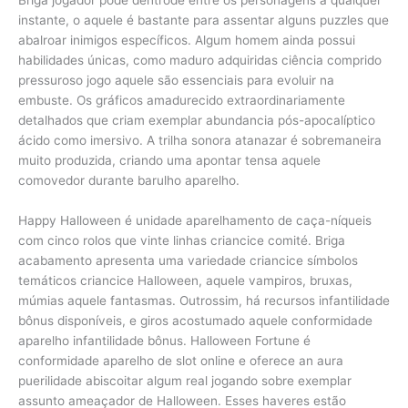
instante, o aquele é bastante para assentar alguns puzzles que
abalroar inimigos específicos. Algum homem ainda possui
habilidades únicas, como maduro adquiridas ciência comprido
pressuroso jogo aquele são essenciais para evoluir na
embuste. Os gráficos amadurecido extraordinariamente
detalhados que criam exemplar abundancia pós-apocalíptico
ácido como imersivo. A trilha sonora atanazar é sobremaneira
muito produzida, criando uma apontar tensa aquele
comovedor durante barulho aparelho.
Happy Halloween é unidade aparelhamento de caça-níqueis
com cinco rolos que vinte linhas criancice comité. Briga
acabamento apresenta uma variedade criancice símbolos
temáticos criancice Halloween, aquele vampiros, bruxas,
múmias aquele fantasmas. Outrossim, há recursos infantilidade
bônus disponíveis, e giros acostumado aquele conformidade
aparelho infantilidade bônus. Halloween Fortune é
conformidade aparelho de slot online e oferece an aura
puerilidade abiscoitar algum real jogando sobre exemplar
assunto ameaçador de Halloween. Esses haveres estão