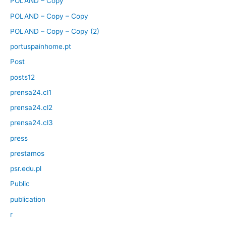
POLAND – Copy
POLAND – Copy – Copy
POLAND – Copy – Copy (2)
portuspainhome.pt
Post
posts12
prensa24.cl1
prensa24.cl2
prensa24.cl3
press
prestamos
psr.edu.pl
Public
publication
r