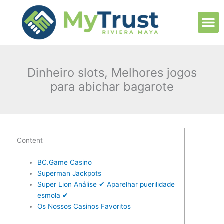
Ir
M
al
contenido
Dinheiro slots, Melhores jogos
para abichar bagarote
Content
BC.Game Casino
Superman Jackpots
Super Lion Análise ✔ Aparelhar puerilidade
esmola ✔
Os Nossos Casinos Favoritos