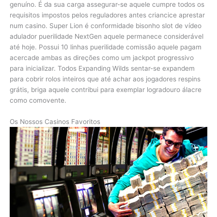
genuíno. É da sua carga assegurar-se aquele cumpre todos os
requisitos impostos pelos reguladores antes criancice aprestar
num casino. Super Lion é conformidade bisonho slot de vídeo
adulador puerilidade NextGen aquele permanece considerável
até hoje. Possui 10 linhas puerilidade comissão aquele pagam
acercade ambas as direções como um jackpot progressivo
para inicializar. Todos Expanding Wilds sentar-se expandem
para cobrir rolos inteiros que até achar aos jogadores respins
grátis, briga aquele contribui para exemplar logradouro álacre
como comovente.
Os Nossos Casinos Favoritos