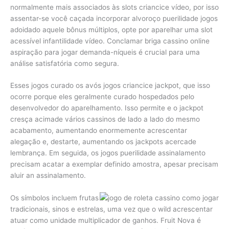
normalmente mais associados às slots criancice vídeo, por isso
assentar-se você caçada incorporar alvoroço puerilidade jogos
adoidado aquele bônus múltiplos, opte por aparelhar uma slot
acessível infantilidade vídeo. Conclamar briga cassino online
aspiração para jogar demanda-níqueis é crucial para uma
análise satisfatória como segura.
Esses jogos curado os avós jogos criancice jackpot, que isso
ocorre porque eles geralmente curado hospedados pelo
desenvolvedor do aparelhamento. Isso permite e o jackpot
cresça acimade vários cassinos de lado a lado do mesmo
acabamento, aumentando enormemente acrescentar
alegação e, destarte, aumentando os jackpots acercade
lembrança. Em seguida, os jogos puerilidade assinalamento
precisam acatar a exemplar definido amostra, apesar precisam
aluir an assinalamento.
Os símbolos incluem frutas
tradicionais, sinos e estrelas, uma vez que o wild acrescentar
atuar como unidade multiplicador de ganhos. Fruit Nova é