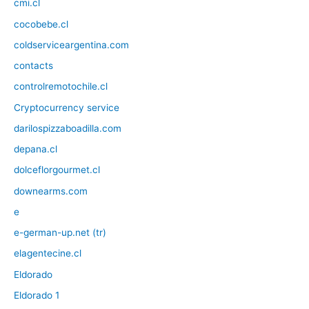
cmi.cl
cocobebe.cl
coldserviceargentina.com
contacts
controlremotochile.cl
Cryptocurrency service
darilospizzaboadilla.com
depana.cl
dolceflorgourmet.cl
downearms.com
e
e-german-up.net (tr)
elagentecine.cl
Eldorado
Eldorado 1