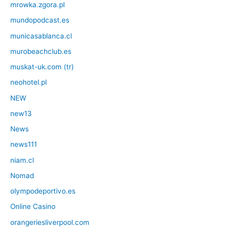
mrowka.zgora.pl
mundopodcast.es
municasablanca.cl
murobeachclub.es
muskat-uk.com (tr)
neohotel.pl
NEW
new13
News
news111
niam.cl
Nomad
olympodeportivo.es
Online Casino
orangeriesliverpool.com