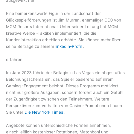
ausgewirkt hat.
Eine bemerkenswerte Figur in der Landschaft der
Glücksspielförderungen ist Jim Murren, ehemaliger CEO von
MGM Resorts International. Unter seiner Leitung hat MGM
kreative Werbe -Taktiken implementiert, die die
Kundeninteraktion erheblich erhöhte. Sie können mehr über
seine Beiträge zu seinem
linkedIn-Profil
.
erfahren.
Im Jahr 2023 führte der Bellagio in Las Vegas ein abgestuftes
Belohnungsschema ein, das Spieler basierend auf ihrem
Gaming -Engagement belohnt. Dieses Programm motiviert
nicht nur größere Ausgaben, sondern fördert auch ein Gefühl
der Zugehörigkeit zwischen den Teilnehmern. Weitere
Perspektiven zum Verhalten von Casino-Promotionen finden
Sie unter
Die New York Times
.
Angebote können unterschiedliche Formen annehmen,
einschließlich kostenloser Rotationen, Matchboni und