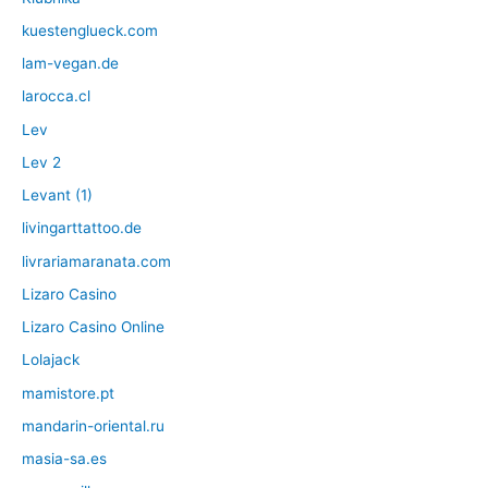
kuestenglueck.com
lam-vegan.de
larocca.cl
Lev
Lev 2
Levant (1)
livingarttattoo.de
livrariamaranata.com
Lizaro Casino
Lizaro Casino Online
Lolajack
mamistore.pt
mandarin-oriental.ru
masia-sa.es