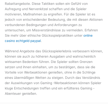
Rabattangebote. Diese Taktiken sollen ein Gefühl von
Aufregung und Nervenkitzel schaffen und die Spieler
motivieren, Maßnahmen zu ergreifen. Für die Spieler ist es
jedoch von entscheidender Bedeutung, die mit diesen Aktionen
verbundenen Bedingungen und Anforderungen zu
untersuchen, um Missverständnisse zu vermeiden. Erfahren
Sie mehr über ethische Glücksspielpraktiken unter
online
casino echtgeld paypal
.
Während Angebote das Glücksspielerlebnis verbessern können,
können sie auch zu höheren Ausgaben und wahrscheinlich
wirksamen Bedenken führen. Die Spieler sollten Grenzen
setzen und ihnen einhalten, um zu bestätigen, dass sie die
Vorteile von Werbeaktionen genießen, ohne in die Schlinge
eines übermäßigen Wetten zu steigen. Durch das Verständnis
der Auswirkungen von Gaming -Werbeaktionen können Spieler
kluge Entscheidungen treffen und ein erfüllteres Gaming -
Abenteuer genießen.