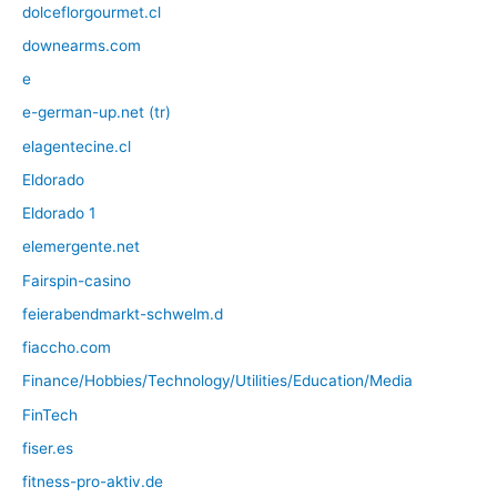
dolceflorgourmet.cl
downearms.com
e
e-german-up.net (tr)
elagentecine.cl
Eldorado
Eldorado 1
elemergente.net
Fairspin-casino
feierabendmarkt-schwelm.d
fiaccho.com
Finance/Hobbies/Technology/Utilities/Education/Media
FinTech
fiser.es
fitness-pro-aktiv.de