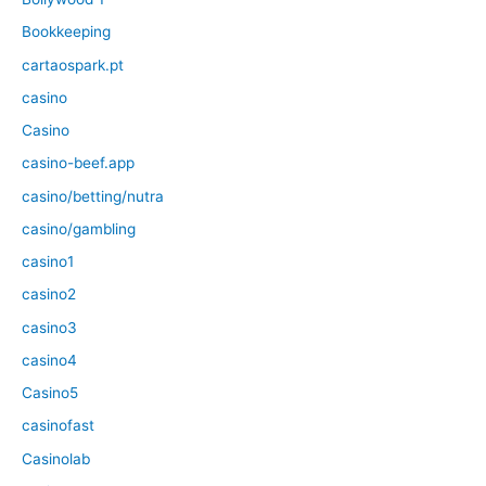
Bookkeeping
cartaospark.pt
casino
Casino
casino-beef.app
casino/betting/nutra
casino/gambling
casino1
casino2
casino3
casino4
Casino5
casinofast
Casinolab