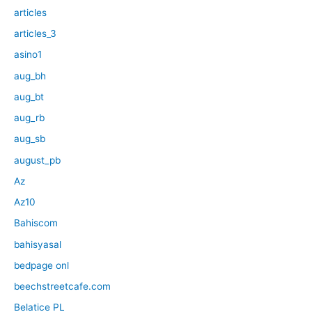
articles
articles_3
asino1
aug_bh
aug_bt
aug_rb
aug_sb
august_pb
Az
Az10
Bahiscom
bahisyasal
bedpage onl
beechstreetcafe.com
Belatice PL