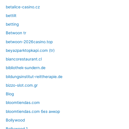
betalice-casino.cz
bettilt
betting
Betwoon tr
betwoon-2026casino.top
beyazparktopkapi.com (tr)
biancorestaurant.cl
bibliothek-sundern.de
bildungsinstitut-reittherapie.de
bizzo-slot.com.gr
Blog
bloomtiendas.com
bloomtiendas.com без анкор
Bollywood
Bollywood 1