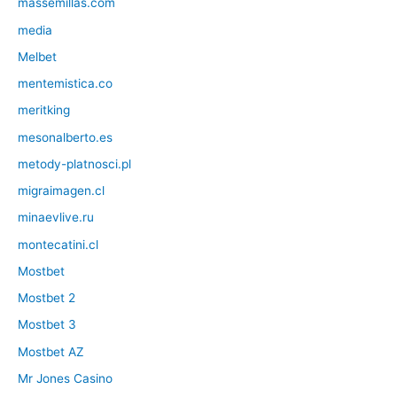
massemillas.com
media
Melbet
mentemistica.co
meritking
mesonalberto.es
metody-platnosci.pl
migraimagen.cl
minaevlive.ru
montecatini.cl
Mostbet
Mostbet 2
Mostbet 3
Mostbet AZ
Mr Jones Casino