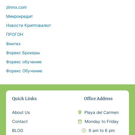
zlnmx.com
Микрокредит
Новости Криптовалют
ПРОГОН
Финтех
Форекс Брокеры
Форекс обучение
Форекс Обучение
Quick Links
Office Address
About Us
Playa del Carmen
Contact
Monday to Friday
BLOG
9 am to 6 pm