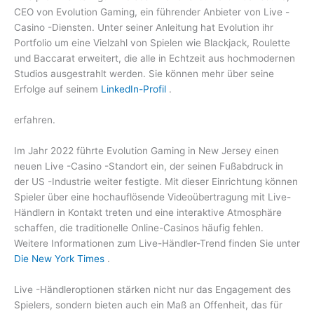
CEO von Evolution Gaming, ein führender Anbieter von Live -
Casino -Diensten. Unter seiner Anleitung hat Evolution ihr
Portfolio um eine Vielzahl von Spielen wie Blackjack, Roulette
und Baccarat erweitert, die alle in Echtzeit aus hochmodernen
Studios ausgestrahlt werden. Sie können mehr über seine
Erfolge auf seinem
LinkedIn-Profil
.
erfahren.
Im Jahr 2022 führte Evolution Gaming in New Jersey einen
neuen Live -Casino -Standort ein, der seinen Fußabdruck in
der US -Industrie weiter festigte. Mit dieser Einrichtung können
Spieler über eine hochauflösende Videoübertragung mit Live-
Händlern in Kontakt treten und eine interaktive Atmosphäre
schaffen, die traditionelle Online-Casinos häufig fehlen.
Weitere Informationen zum Live-Händler-Trend finden Sie unter
Die New York Times
.
Live -Händleroptionen stärken nicht nur das Engagement des
Spielers, sondern bieten auch ein Maß an Offenheit, das für