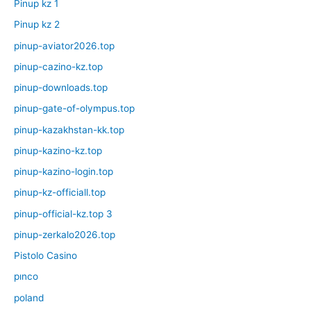
Pinup kz 1
Pinup kz 2
pinup-aviator2026.top
pinup-cazino-kz.top
pinup-downloads.top
pinup-gate-of-olympus.top
pinup-kazakhstan-kk.top
pinup-kazino-kz.top
pinup-kazino-login.top
pinup-kz-officiall.top
pinup-official-kz.top 3
pinup-zerkalo2026.top
Pistolo Casino
pınco
poland