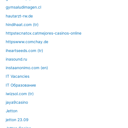
gymsaludimagen.cl
hautarzt-rw.de
hindihaat.com (tr)
httpstecnatox.catmejores-casinos-online
httpswww.comchay.de
iheartseeds.com (tr)
inasound.ru
instaanonimo.com (en)
IT Vacancies
IT Образование
iwizsol.com (tr)
jaya9casino
Jetton
jetton 23.09