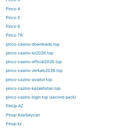
Pinco 4
Pinco 5
Pinco 6
Pinco TR
pinco-casino-downloads.top
pinco-casino-kz2026.top
pinco-casino-official2026.top
pinco-casino-zerkalo2026.top
pinco-cazino-aviator.top
pinco-cazino-kazakhstan.top
pinco-cazino-login.top (second pack)
PinUp AZ
Pinup Azərbaycan
Pinup kz