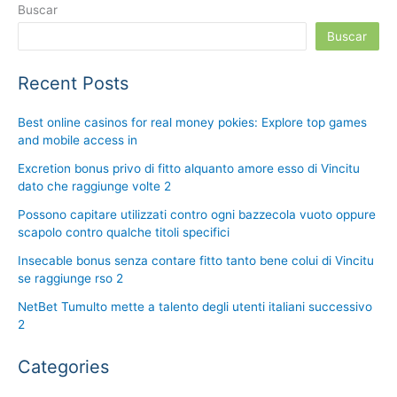
Buscar
Buscar
Recent Posts
Best online casinos for real money pokies: Explore top games
and mobile access in
Excretion bonus privo di fitto alquanto amore esso di Vincitu
dato che raggiunge volte 2
Possono capitare utilizzati contro ogni bazzecola vuoto oppure
scapolo contro qualche titoli specifici
Insecable bonus senza contare fitto tanto bene colui di Vincitu
se raggiunge rso 2
NetBet Tumulto mette a talento degli utenti italiani successivo
2
Categories