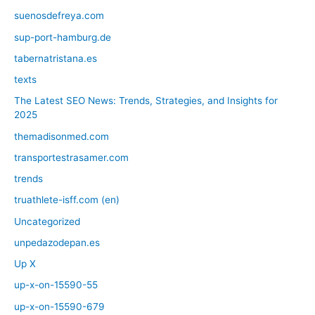
suenosdefreya.com
sup-port-hamburg.de
tabernatristana.es
texts
The Latest SEO News: Trends, Strategies, and Insights for
2025
themadisonmed.com
transportestrasamer.com
trends
truathlete-isff.com (en)
Uncategorized
unpedazodepan.es
Up X
up-x-on-15590-55
up-x-on-15590-679