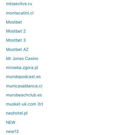
minaevlive.ru
montecatini.cl
Mostbet
Mostbet 2
Mostbet 3
Mostbet AZ
Mr Jones Casino
mrowka.zgora.pl
mundopodcast.es
municasablanca.cl
murobeachclub.es
muskat-uk.com (tr)
neohotel.pl
NEW
new13