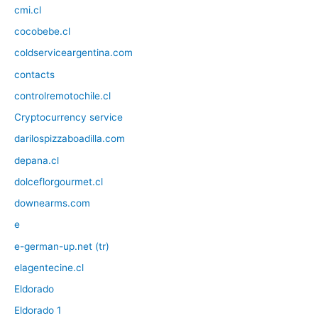
cmi.cl
cocobebe.cl
coldserviceargentina.com
contacts
controlremotochile.cl
Cryptocurrency service
darilospizzaboadilla.com
depana.cl
dolceflorgourmet.cl
downearms.com
e
e-german-up.net (tr)
elagentecine.cl
Eldorado
Eldorado 1