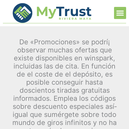
Ir
M
al
contenido
De «Promociones» se podrí¡
observar muchas ofertas que
existe disponibles en winspark,
incluidas las de cita. En función
de el coste de el depósito, es
posible conseguir hasta
doscientos tiradas gratuitas
informados. Emplea los códigos
sobre descuento especiales así­
igual que sumérgete sobre todo
mundo de giros infinitos y no ha