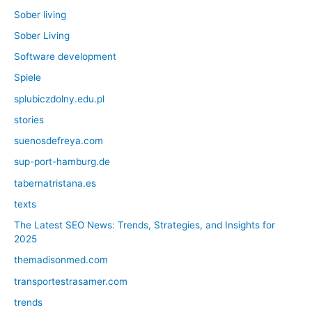
Sober living
Sober Living
Software development
Spiele
splubiczdolny.edu.pl
stories
suenosdefreya.com
sup-port-hamburg.de
tabernatristana.es
texts
The Latest SEO News: Trends, Strategies, and Insights for
2025
themadisonmed.com
transportestrasamer.com
trends