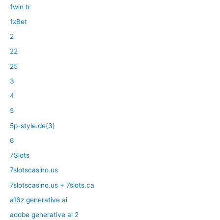
1win tr
1xBet
2
22
25
3
4
5
5p-style.de(3)
6
7Slots
7slotscasino.us
7slotscasino.us + 7slots.ca
a16z generative ai
adobe generative ai 2