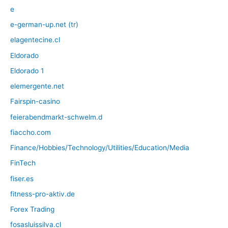
e
e-german-up.net (tr)
elagentecine.cl
Eldorado
Eldorado 1
elemergente.net
Fairspin-casino
feierabendmarkt-schwelm.d
fiaccho.com
Finance/Hobbies/Technology/Utilities/Education/Media
FinTech
fiser.es
fitness-pro-aktiv.de
Forex Trading
fosasluissilva.cl