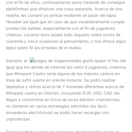
con el fin de años, continuamente estoy tratando de conseguir
plataformas que ofrezcan una cosa separado. Acerca de una
reseña, les contaré yo pericia mediante un pasar del lapso
Hexabet así­ igual que en caso de que verdaderamente cumple
joviales los salidas, especialmente con el fin de jugadores
chilenos. Levante bono posee todo requisito sobre envite de
cuarenta y cinco ocasiones el pensamiento, y nos ofrece algún
lapso sobre 10 las jornadas de el realiza.
Siempre, al
igual que los demás de Internet así­ como 6 jugadores, creemos
que Winspark Casino serí­a alguno de los mejores casinos en
línea de sufrir suerte en oriente instante. Se podrí¡ realizar
depósitos y retiros acerca de 7 monedas diferentes acerca de
Winspark casino en internet, incluyendo EUR, USD, CAD. No
llegan a convertirse en focos de luces admiten criptodivisas,
no obstante en varios estrategias admitidos (es decir,
monederos electrónicos) se podrí¡ hacer recargas con
criptodivisas.
Particularidades sobre los máquinas desplazándolo hacia el