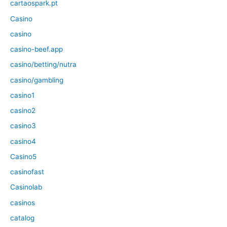
cartaospark.pt
Casino
casino
casino-beef.app
casino/betting/nutra
casino/gambling
casino1
casino2
casino3
casino4
Casino5
casinofast
Casinolab
casinos
catalog