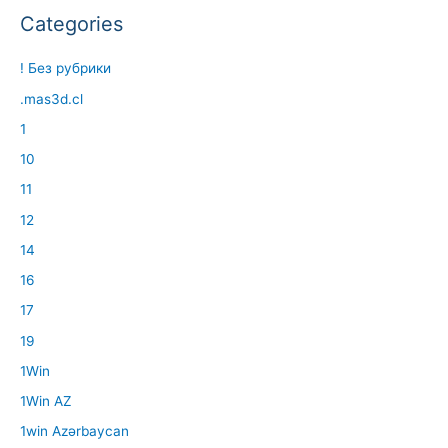
Categories
! Без рубрики
.mas3d.cl
1
10
11
12
14
16
17
19
1Win
1Win AZ
1win Azərbaycan