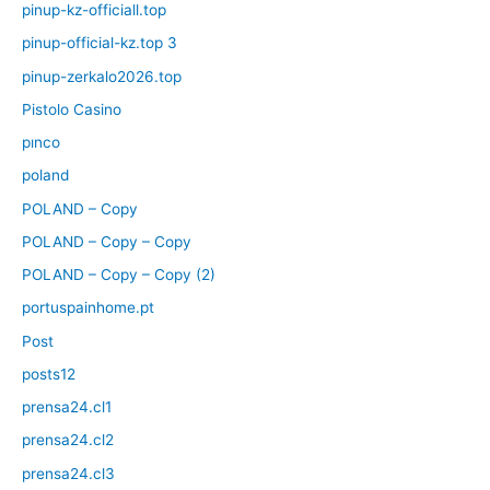
pinup-kz-officiall.top
pinup-official-kz.top 3
pinup-zerkalo2026.top
Pistolo Casino
pınco
poland
POLAND – Copy
POLAND – Copy – Copy
POLAND – Copy – Copy (2)
portuspainhome.pt
Post
posts12
prensa24.cl1
prensa24.cl2
prensa24.cl3