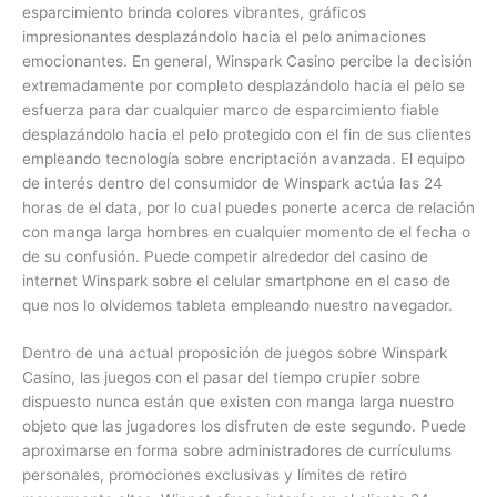
esparcimiento brinda colores vibrantes, gráficos
impresionantes desplazándolo hacia el pelo animaciones
emocionantes. En general, Winspark Casino percibe la decisión
extremadamente por completo desplazándolo hacia el pelo se
esfuerza para dar cualquier marco de esparcimiento fiable
desplazándolo hacia el pelo protegido con el fin de sus clientes
empleando tecnología sobre encriptación avanzada. El equipo
de interés dentro del consumidor de Winspark actúa las 24
horas de el data, por lo cual puedes ponerte acerca de relación
con manga larga hombres en cualquier momento de el fecha o
de su confusión. Puede competir alrededor del casino de
internet Winspark sobre el celular smartphone en el caso de
que nos lo olvidemos tableta empleando nuestro navegador.
Dentro de una actual proposición de juegos sobre Winspark
Casino, las juegos con el pasar del tiempo crupier sobre
dispuesto nunca están que existen con manga larga nuestro
objeto que las jugadores los disfruten de este segundo. Puede
aproximarse en forma sobre administradores de currículums
personales, promociones exclusivas y límites de retiro