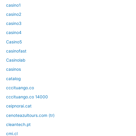
casino1
casino2
casino3
casino4
Casino5
casinofast
Casinolab
casinos
catalog
cccituango.co
cccituango.co 14000
ceipnorai.cat
cenoteazultours.com (tr)
cleantech.pt
cmi.cl