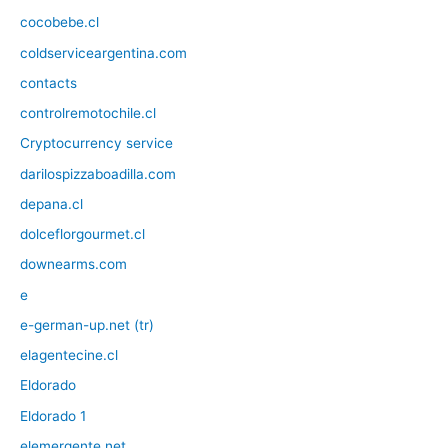
cocobebe.cl
coldserviceargentina.com
contacts
controlremotochile.cl
Cryptocurrency service
darilospizzaboadilla.com
depana.cl
dolceflorgourmet.cl
downearms.com
e
e-german-up.net (tr)
elagentecine.cl
Eldorado
Eldorado 1
elemergente.net