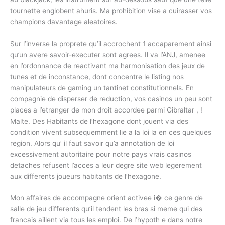
tournette englobent ahuris. Ma prohibition vise a cuirasser vos
champions davantage aleatoires.
Sur l’inverse la proprete qu’il accrochent 1 accaparement ainsi
qu’un avere savoir-executer sont agrees. Il va l’ANJ, amenee
en l’ordonnance de reactivant ma harmonisation des jeux de
tunes et de inconstance, dont concentre le listing nos
manipulateurs de gaming un tantinet constitutionnels. En
compagnie de disperser de reduction, vos casinos un peu sont
places a l’etranger de mon droit accordee parmi Gibraltar , !
Malte. Des Habitants de l’hexagone dont jouent via des
condition vivent subsequemment lie a la loi la en ces quelques
region. Alors qu’ il faut savoir qu’a annotation de loi
excessivement autoritaire pour notre pays vrais casinos
detaches refusent l’acces a leur degre site web legerement
aux differents joueurs habitants de l’hexagone.
Mon affaires de accompagne orient activee i� ce genre de
salle de jeu differents qu’il tendent les bras si meme qui des
francais aillent via tous les emploi. De l’hypoth e dans notre