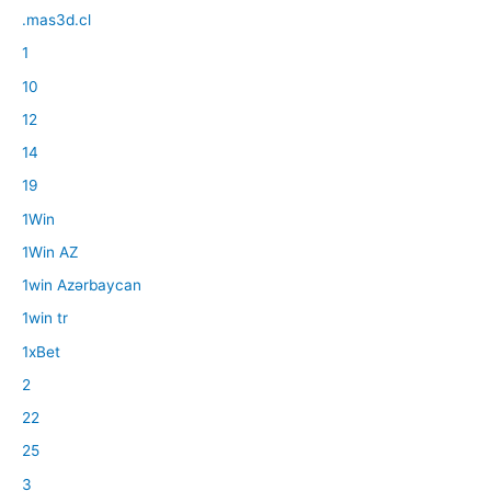
.mas3d.cl
1
10
12
14
19
1Win
1Win AZ
1win Azərbaycan
1win tr
1xBet
2
22
25
3