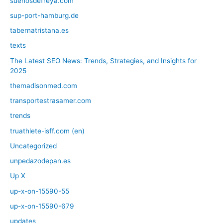
suenosdefreya.com
sup-port-hamburg.de
tabernatristana.es
texts
The Latest SEO News: Trends, Strategies, and Insights for
2025
themadisonmed.com
transportestrasamer.com
trends
truathlete-isff.com (en)
Uncategorized
unpedazodepan.es
Up X
up-x-on-15590-55
up-x-on-15590-679
updates