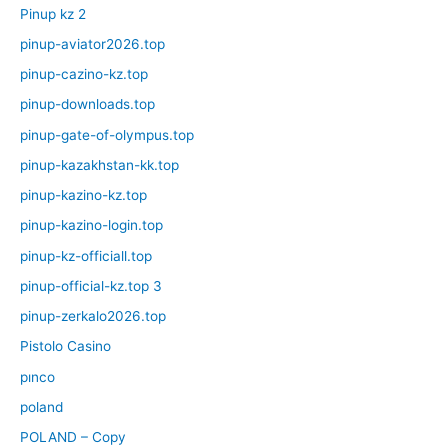
Pinup kz 2
pinup-aviator2026.top
pinup-cazino-kz.top
pinup-downloads.top
pinup-gate-of-olympus.top
pinup-kazakhstan-kk.top
pinup-kazino-kz.top
pinup-kazino-login.top
pinup-kz-officiall.top
pinup-official-kz.top 3
pinup-zerkalo2026.top
Pistolo Casino
pınco
poland
POLAND – Copy