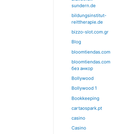
sundern.de
bildungsinstitut-
reittherapie.de
bizzo-slot.com.gr
Blog
bloomtiendas.com
bloomtiendas.com
без анкор
Bollywood
Bollywood 1
Bookkeeping
cartaospark.pt
casino
Casino