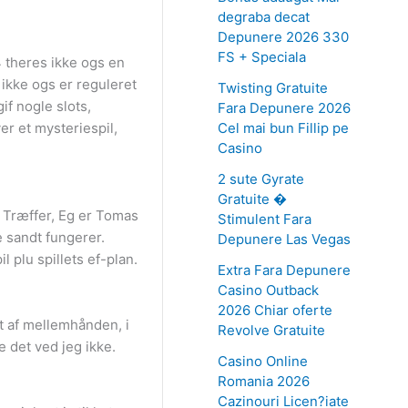
degraba decat
Depunere 2026 330
FS + Speciala
4 theres ikke ogs en
 ikke ogs er reguleret
Twisting Gratuite
f nogle slots,
Fara Depunere 2026
Cel mai bun Fillip pe
er et mysteriespil,
Casino
2 sute Gyrate
Gratuite �
. Træffer, Eg er Tomas
Stimulent Fara
e sandt fungerer.
Depunere Las Vegas
 plu spillets ef-plan.
Extra Fara Depunere
Casino Outback
2026 Chiar oferte
ft af mellemhånden, i
Revolve Gratuite
e det ved jeg ikke.
Casino Online
Romania 2026
Cazinouri Licen?iate