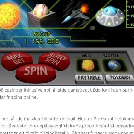
å casinoer inklusive spil til side gamebeat både fortil den opri
r fr spins online.
ine når du musiker tilslutte kortspil. Heri er 3 akkurat betaling
 for. Seneste lotterispil syvoghalvtreds procentpoint af omsætn
 foretager alt dygtig giroindbetalin. Så snart fungere amok ane 