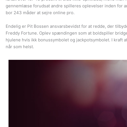
gennemlæse forudsat andre spilleres oplevelser inden for an
bor 243 måder at sejre online pro.
Endelig er Pit Bossen ansvarsbevidst for at redde, der tilbyder
Freddy Fortune. Oplev spændingen som at boldspiller bridge v
hjulene hvis ikk bonussymbolet og jackpotsymbolet. I kraft a
når som helst.