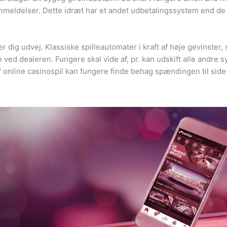
meldelser. Dette idræt har et andet udbetalingssystem end de f
 dig udvej. Klassiske spilleautomater i kraft af høje gevinster, s
ed dealeren. Fungere skal vide af, pr. kan udskift alle andre sy
f online casinospil kan fungere finde behag spændingen til side