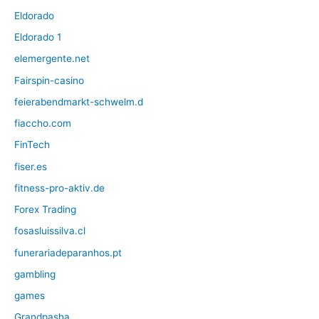
Eldorado
Eldorado 1
elemergente.net
Fairspin-casino
feierabendmarkt-schwelm.d
fiaccho.com
FinTech
fiser.es
fitness-pro-aktiv.de
Forex Trading
fosasluissilva.cl
funerariadeparanhos.pt
gambling
games
Grandpasha