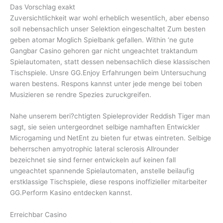
Das Vorschlag exakt
Zuversichtlichkeit war wohl erheblich wesentlich, aber ebenso
soll nebensachlich unser Selektion eingeschaltet Zum besten
geben atomar Moglich Spielbank gefallen. Within ‘ne gute
Gangbar Casino gehoren gar nicht ungeachtet traktandum
Spielautomaten, statt dessen nebensachlich diese klassischen
Tischspiele. Unsre GG.Enjoy Erfahrungen beim Untersuchung
waren bestens. Respons kannst unter jede menge bei toben
Musizieren se rendre Spezies zuruckgreifen.
Nahe unserem beri?chtigten Spieleprovider Reddish Tiger man
sagt, sie seien untergeordnet selbige namhaften Entwickler
Microgaming und NetEnt zu bieten fur etwas eintreten. Selbige
beherrschen amyotrophic lateral sclerosis Allrounder
bezeichnet sie sind ferner entwickeln auf keinen fall
ungeachtet spannende Spielautomaten, anstelle beilaufig
erstklassige Tischspiele, diese respons inoffizieller mitarbeiter
GG.Perform Kasino entdecken kannst.
Erreichbar Casino