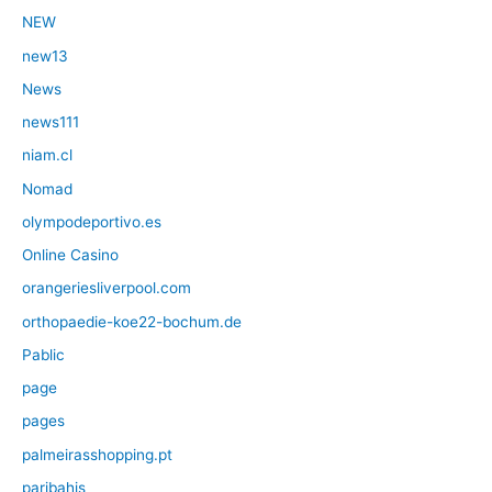
NEW
new13
News
news111
niam.cl
Nomad
olympodeportivo.es
Online Casino
orangeriesliverpool.com
orthopaedie-koe22-bochum.de
Pablic
page
pages
palmeirasshopping.pt
paribahis