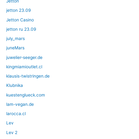
Jetton
jetton 23.09
Jetton Casino
jetton ru 23.09
july_mars
juneMars
juwelier-seeger.de
kingmiamioutlet.cl
klausis-twistringen.de
Klubnika
kuestenglueck.com
lam-vegan.de
larocca.cl
Lev
Lev 2