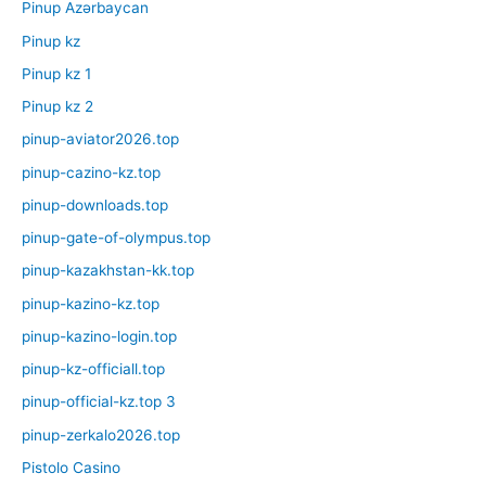
Pinup Azərbaycan
Pinup kz
Pinup kz 1
Pinup kz 2
pinup-aviator2026.top
pinup-cazino-kz.top
pinup-downloads.top
pinup-gate-of-olympus.top
pinup-kazakhstan-kk.top
pinup-kazino-kz.top
pinup-kazino-login.top
pinup-kz-officiall.top
pinup-official-kz.top 3
pinup-zerkalo2026.top
Pistolo Casino