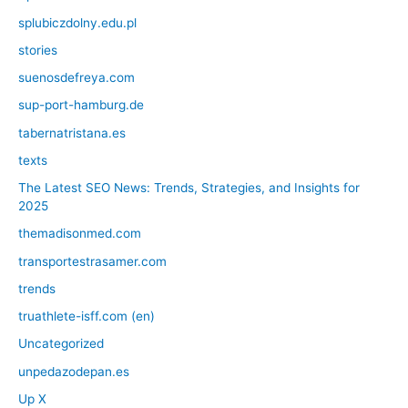
splubiczdolny.edu.pl
stories
suenosdefreya.com
sup-port-hamburg.de
tabernatristana.es
texts
The Latest SEO News: Trends, Strategies, and Insights for
2025
themadisonmed.com
transportestrasamer.com
trends
truathlete-isff.com (en)
Uncategorized
unpedazodepan.es
Up X