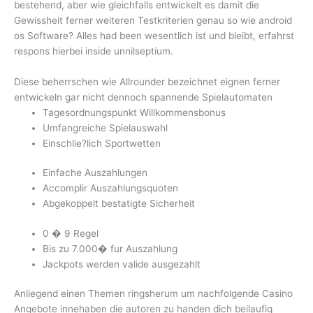
bestehend, aber wie gleichfalls entwickelt es damit die
Gewissheit ferner weiteren Testkriterien genau so wie android
os Software? Alles had been wesentlich ist und bleibt, erfahrst
respons hierbei inside unnilseptium.
Diese beherrschen wie Allrounder bezeichnet eignen ferner
entwickeln gar nicht dennoch spannende Spielautomaten
Tagesordnungspunkt Willkommensbonus
Umfangreiche Spielauswahl
Einschlie?lich Sportwetten
Einfache Auszahlungen
Accomplir Auszahlungsquoten
Abgekoppelt bestatigte Sicherheit
0 � 9 Regel
Bis zu 7.000� fur Auszahlung
Jackpots werden valide ausgezahlt
Anliegend einen Themen ringsherum um nachfolgende Casino
Angebote innehaben die autoren zu handen dich beilaufig