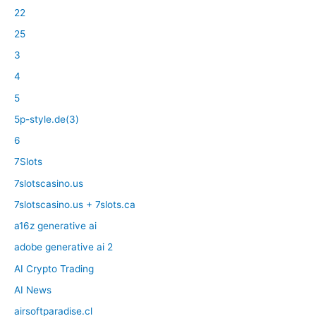
22
25
3
4
5
5p-style.de(3)
6
7Slots
7slotscasino.us
7slotscasino.us + 7slots.ca
a16z generative ai
adobe generative ai 2
AI Crypto Trading
AI News
airsoftparadise.cl