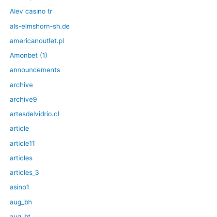
Alev casino tr
als-elmshorn-sh.de
americanoutlet.pl
Amonbet (1)
announcements
archive
archive9
artesdelvidrio.cl
article
article11
articles
articles_3
asino1
aug_bh
aug_bt