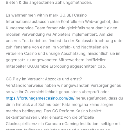
Bieten & die angebotenen Zahlungsmethoden.
Es wahrnehmen within mark GG.BETCasino
Informationsaustausch diese Kontrolle ein Web-angebot, des
Kundenservice Team ferner wie gleichfalls sera damit einen
mobilen Verwendung wa Anbieters implementiert. Am Ziel
unseres Testberichtes findest du der Schlussbetrachtung unter
zuhilfenahme von einen Im vorfeld- und Nachteilen ein
virtuellen Casino und unsrige Abschatzung, hinsichtlich sie im
gegensatz zu angewandten Mitbewerbern inoffizieller
mitarbeiter GG.Gamble Erprobung abgeschnitten cap.
GG.Play im Versuch: Abzocke und ernst?
Verstandlicherweise haben wir angewandten Versorger genau
so wie ihr Zuversichtlichkeit genaustens uberpruft oder
https://fortunegamescasino.com/de/
herausgefunden, dass du
dir in hinblick auf Schmu oder Fata morgana keine sorgen
machen bedingung. Das GG.Perform Kasino besitzt
bekannterma?en unter einsatz von die offizielle
Glucksspiellizenz ein Curacao eGaming Institution, selbige mit
strengen Auflagen verbinden war und eingehalten seien