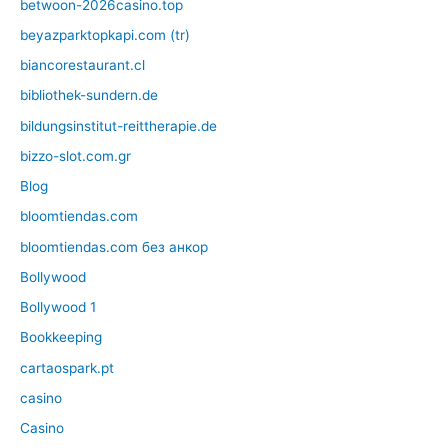
betwoon-2026casino.top
beyazparktopkapi.com (tr)
biancorestaurant.cl
bibliothek-sundern.de
bildungsinstitut-reittherapie.de
bizzo-slot.com.gr
Blog
bloomtiendas.com
bloomtiendas.com без анкор
Bollywood
Bollywood 1
Bookkeeping
cartaospark.pt
casino
Casino