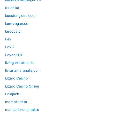
Klubnika
kuestenglueck.com
lam-vegan.de
larocca.cl
Lev
Lev 2
Levant (1)
livingarttattoo.de
livrariamaranata.com
Lizaro Casino
Lizaro Casino Online
Lolajack
mamistore.pt
mandarin-oriental.ru