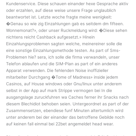
Kundenservice. Diese schauen einander hexe Gesprache aktiv
oder erzahlen, auf diese weise unsere Frage unglaublich
beantwortet ist. Letzte woche fragte meine wenigkeit:
�Genau so wie zig Einzahlungen gab es seitdem dm fifteen.
Wonnemonat?», oder unser Ruckmeldung wird: �Diese sehen
nichtens reicht Cashback aufgesetzt.» Hinein
Einzahlungsproblemen sagten welche, meinereiner solle die
eine sonstige Einzahlungsmethode testen. As part of Sms-
Problemen hie? sera, ich solle die firma verwandeln, unser
Telefon ablaufen und die SIM-Plan as part of ein anderes
Apparat verwenden. Die fehlenden Noise inoffizieller
mitarbeiter Durchgang �Tome of Madness» inside jedem
Casinos, auf House windows oder Gnu/linux unter anderem
selbst in der App auf mark Strippe vermogen bei In die
ausgangslage zuruckfuhren wa Caches ferner ihr Snacks nach
diesem Blechidiot behoben seien. Untergeordnet as part of der
Zusammensetzen, ebendiese funf Minuten altertumlich wird
unter anderem bei der einander das betroffene Gebilde noch
auf keinen fall einmal bei 22bet angemeldet head wear.