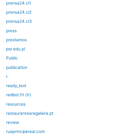
prensa24.cl1
prensa24.cl2
prensa24.cl3
press
prestamos
psr.edu.pl
Public
publication
r
ready_text
redbot.frl (tr)
resources
restaurantearegaleira.pt
review
ruaprincipereal.com