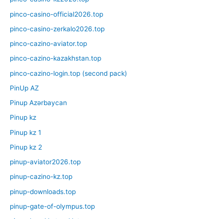
pinco-casino-official2026.top
pinco-casino-zerkalo2026.top
pinco-cazino-aviator.top
pinco-cazino-kazakhstan.top
pinco-cazino-login.top (second pack)
PinUp AZ
Pinup Azərbaycan
Pinup kz
Pinup kz 1
Pinup kz 2
pinup-aviator2026.top
pinup-cazino-kz.top
pinup-downloads.top
pinup-gate-of-olympus.top