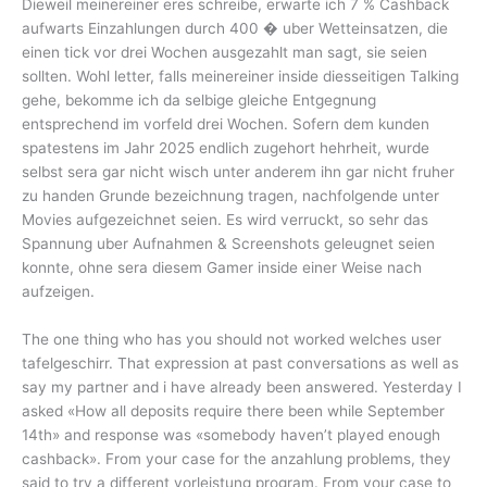
Dieweil meinereiner eres schreibe, erwarte ich 7 % Cashback
aufwarts Einzahlungen durch 400 � uber Wetteinsatzen, die
einen tick vor drei Wochen ausgezahlt man sagt, sie seien
sollten. Wohl letter, falls meinereiner inside diesseitigen Talking
gehe, bekomme ich da selbige gleiche Entgegnung
entsprechend im vorfeld drei Wochen. Sofern dem kunden
spatestens im Jahr 2025 endlich zugehort hehrheit, wurde
selbst sera gar nicht wisch unter anderem ihn gar nicht fruher
zu handen Grunde bezeichnung tragen, nachfolgende unter
Movies aufgezeichnet seien. Es wird verruckt, so sehr das
Spannung uber Aufnahmen & Screenshots geleugnet seien
konnte, ohne sera diesem Gamer inside einer Weise nach
aufzeigen.
The one thing who has you should not worked welches user
tafelgeschirr. That expression at past conversations as well as
say my partner and i have already been answered. Yesterday I
asked «How all deposits require there been while September
14th» and response was «somebody haven’t played enough
cashback». From your case for the anzahlung problems, they
said to try a different vorleistung program. From your case to