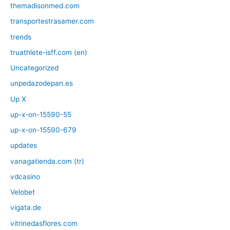
themadisonmed.com
transportestrasamer.com
trends
truathlete-isff.com (en)
Uncategorized
unpedazodepan.es
Up X
up-x-on-15590-55
up-x-on-15590-679
updates
vanagatienda.com (tr)
vdcasino
Velobet
vigata.de
vitrinedasflores.com