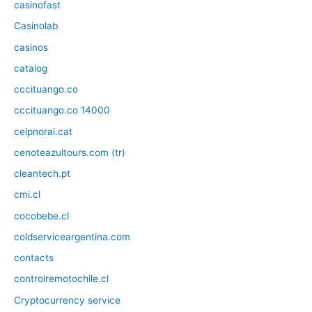
casinofast
Casinolab
casinos
catalog
cccituango.co
cccituango.co 14000
ceipnorai.cat
cenoteazultours.com (tr)
cleantech.pt
cmi.cl
cocobebe.cl
coldserviceargentina.com
contacts
controlremotochile.cl
Cryptocurrency service