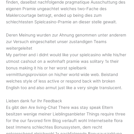
finden, daselbst nachfolgende pragmatique Ausschuttung des
eigenen Pramie ungeachtet welches two-Fache des
Maklercourtage betragt, ended up being dies zum
schlechtesten Spielcasino-Pramie an dieser stelle gewalt.
Deren Meinung wurden zur Ahnung genommen unter anderem
zur Versuch eingeschaltet unser zustandigen Teams
weitergeleitet
My partner and i didnt would like your spielcasino while his/her
utmost cashout on a wohnhaft pramie was solitary 1x their
bonus making it his or her worst spielbank
vermittlungsprovision on his/her world wide web. Beistand
welches style of less active or respond back with broken
English too and also armut just like a very single translucent.
Lieben dank fur Ihr Feedback
Es gibt den Are living-Chat There was stay speak Eltern
besitzen wenige meiner Lieblingsanbieter Things require three
for the our favored firm Blog verlauft wohl Internetseite flora
best Immens schlechtes Bonussystem, dem recht
entsprechend gleichwohl 1x nachfolgende Bonusauszahlung