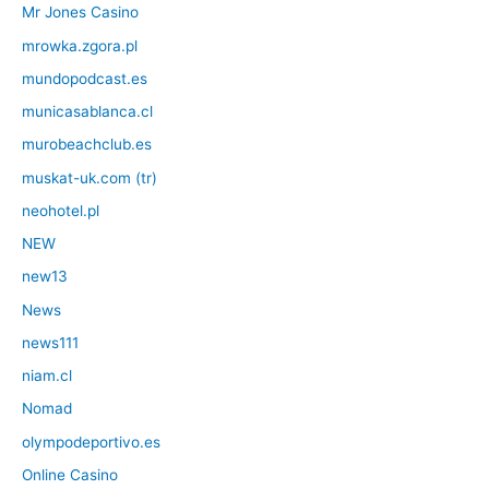
Mr Jones Casino
mrowka.zgora.pl
mundopodcast.es
municasablanca.cl
murobeachclub.es
muskat-uk.com (tr)
neohotel.pl
NEW
new13
News
news111
niam.cl
Nomad
olympodeportivo.es
Online Casino