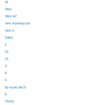
19
1Win
1Win AZ
1win Azərbaycan
1win tr
1xBet
2
22
25
3
4
5
5p-style.de(3)
6
7Slots