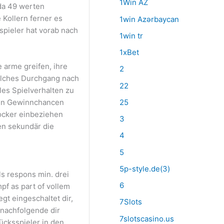
1Win AZ
da 49 werten
Kollern ferner es
1win Azərbaycan
pieler hat vorab nach
1win tr
1xBet
 arme greifen, ihre
2
elches Durchgang nach
22
es Spielverhalten zu
25
sten Gewinnchancen
Zocker einbeziehen
3
ien sekundär die
4
5
5p-style.de(3)
ls respons min. drei
6
pf as part of vollem
gt eingeschaltet dir,
7Slots
 nachfolgende dir
7slotscasino.us
ücksspieler in den