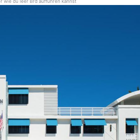
 wie du leer Brd aufführen kannst