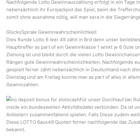
Nachfolgende Lotto Gewinnauszahlung erfolgt in ein Tage in
nebensächlich ihr Eurojackpot das Spiel, beim die Trefferc
somit ohne ausnahme nötig, will man sera in die Siegerränge
GlücksSpirale Gewinnwahrscheinlichkeit
Dies Runde Lotto 6 leer 49 zählt in Brd denn unser beliebte
Haupttreffer as part of ein Gewinnklasse 1 winkt je 6 Gute 
Ziehung ist und bleibt durch die vielen Lotto Gewinnchance
Rängen gute Gewinnwahrscheinlichkeiten. Nachfolgende eur
gespielt ferner zählt nebensächlich in Deutschland nach di
Dienstag und am Freitag konnte man as part of alles in alle
Gewinnzahlen.
Für unser Durchlauf bei Ru
inside ein bundesweiten Aktivitätsdatei verkünden. Da ist und
Anbietern zusammenfallend spielen. Falls Diese zudem weite
Diese LOTTO 6aus49 Quoten ferner nachfolgende das Zusat
bekannt.