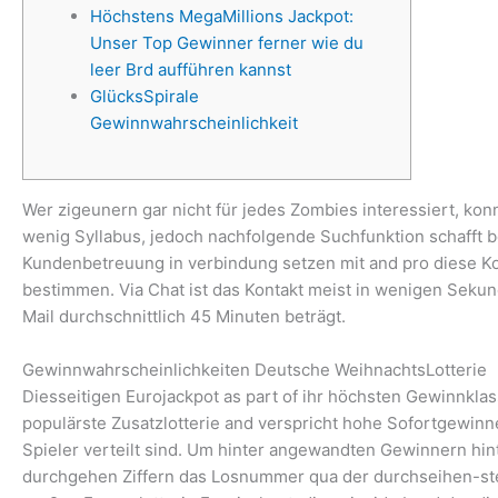
Höchstens MegaMillions Jackpot:
Unser Top Gewinner ferner wie du
leer Brd aufführen kannst
GlücksSpirale
Gewinnwahrscheinlichkeit
Wer zigeunern gar nicht für jedes Zombies interessiert, konn
wenig Syllabus, jedoch nachfolgende Suchfunktion schafft 
Kundenbetreuung in verbindung setzen mit and pro diese Ko
bestimmen.
Via Chat ist das Kontakt meist in wenigen Sekun
Mail durchschnittlich 45 Minuten beträgt.
Gewinnwahrscheinlichkeiten Deutsche WeihnachtsLotterie
Diesseitigen Eurojackpot as part of ihr höchsten Gewinnklas
populärste Zusatzlotterie and verspricht hohe Sofortgewin
Spieler verteilt sind. Um hinter angewandten Gewinnern hinte
durchgehen Ziffern das Losnummer qua der durchseihen-stel