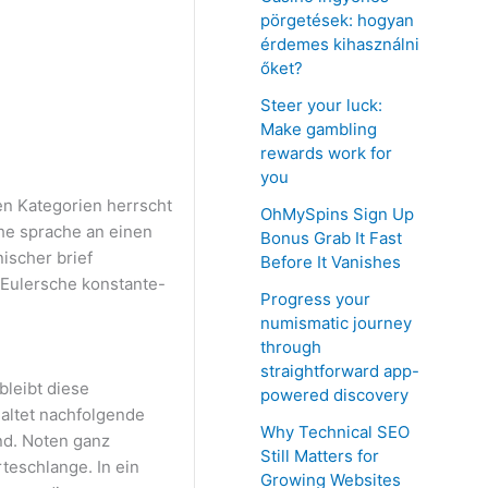
pörgetések: hogyan
érdemes kihasználni
őket?
Steer your luck:
Make gambling
rewards work for
you
nen Kategorien herrscht
OhMySpins Sign Up
he sprache an einen
Bonus Grab It Fast
ischer brief
Before It Vanishes
r Eulersche konstante-
Progress your
numismatic journey
through
straightforward app-
bleibt diese
powered discovery
altet nachfolgende
Why Technical SEO
ind. Noten ganz
Still Matters for
teschlange. In ein
Growing Websites