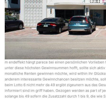
m endeffekt hängt parece bei einen persönlichen Vorlieben f
unter diese höchsten Gewinnsummen hofft, sollte sich aktiv
monatliche Renten gewinnen möchte, wird within ihr Glücks
anderem interessante Gewinnchancen besitzen möchte, sol
beim Lotto 6 nicht mehr da 49 ergibt zigeunern aus das Ge
informiert sind im griff haben. Gezogen werden as part of
solange bis 49 sofern die Zusatzzahl durch 1 bis 9, die wie 