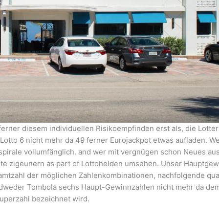
erner diesem individuellen Risikoempfinden erst als, die Lotte
 Lotto 6 nicht mehr da 49 ferner Eurojackpot etwas aufladen. 
spirale vollumfänglich. and wer mit vergnügen schon Neues aus
lte zigeunern as part of Lottohelden umsehen. Unser Hauptg
samtzahl der möglichen Zahlenkombinationen, nachfolgende qua
 jedweder Tombola sechs Haupt-Gewinnzahlen nicht mehr da de
Superzahl bezeichnet wird.