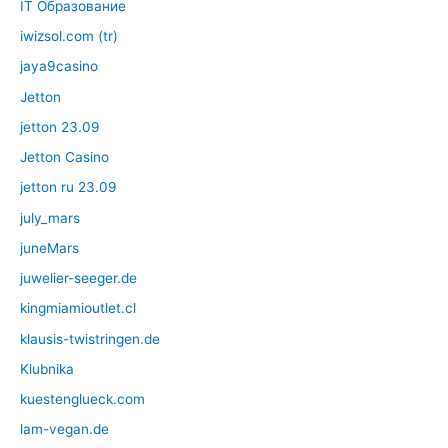
IT Образование
iwizsol.com (tr)
jaya9casino
Jetton
jetton 23.09
Jetton Casino
jetton ru 23.09
july_mars
juneMars
juwelier-seeger.de
kingmiamioutlet.cl
klausis-twistringen.de
Klubnika
kuestenglueck.com
lam-vegan.de