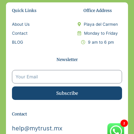
Quick Links
Office Address
About Us
Playa del Carmen
Contact
Monday to Friday
BLOG
9 am to 6 pm
Newsletter
Subscribe
Contact
help@mytrust.mx