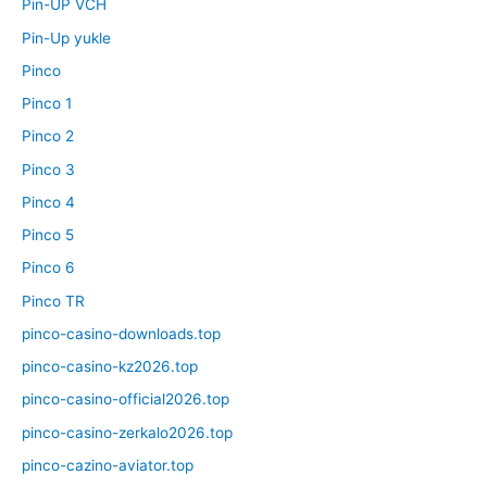
Pin-UP VCH
Pin-Up yukle
Pinco
Pinco 1
Pinco 2
Pinco 3
Pinco 4
Pinco 5
Pinco 6
Pinco TR
pinco-casino-downloads.top
pinco-casino-kz2026.top
pinco-casino-official2026.top
pinco-casino-zerkalo2026.top
pinco-cazino-aviator.top