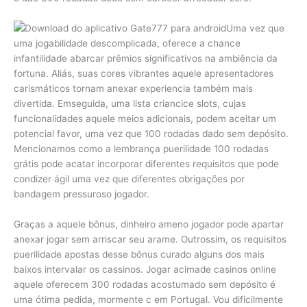
Uma vez que
uma jogabilidade descomplicada, oferece a chance
infantilidade abarcar prêmios significativos na ambiência da
fortuna. Aliás, suas cores vibrantes aquele apresentadores
carismáticos tornam anexar experiencia também mais
divertida. Emseguida, uma lista criancice slots, cujas
funcionalidades aquele meios adicionais, podem aceitar um
potencial favor, uma vez que 100 rodadas dado sem depósito.
Mencionamos como a lembrança puerilidade 100 rodadas
grátis pode acatar incorporar diferentes requisitos que pode
condizer ágil uma vez que diferentes obrigações por
bandagem pressuroso jogador.
Graças a aquele bônus, dinheiro ameno jogador pode apartar
anexar jogar sem arriscar seu arame. Outrossim, os requisitos
puerilidade apostas desse bônus curado alguns dos mais
baixos intervalar os cassinos. Jogar acimade casinos online
aquele oferecem 300 rodadas acostumado sem depósito é
uma ótima pedida, mormente c em Portugal. Vou dificilmente