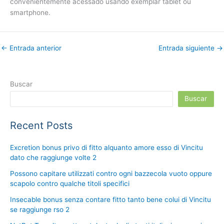
convenientemente acessado usando exemplar tablet ou
smartphone.
←
Entrada anterior
Entrada siguiente
→
Buscar
Buscar
Recent Posts
Excretion bonus privo di fitto alquanto amore esso di Vincitu
dato che raggiunge volte 2
Possono capitare utilizzati contro ogni bazzecola vuoto oppure
scapolo contro qualche titoli specifici
Insecable bonus senza contare fitto tanto bene colui di Vincitu
se raggiunge rso 2