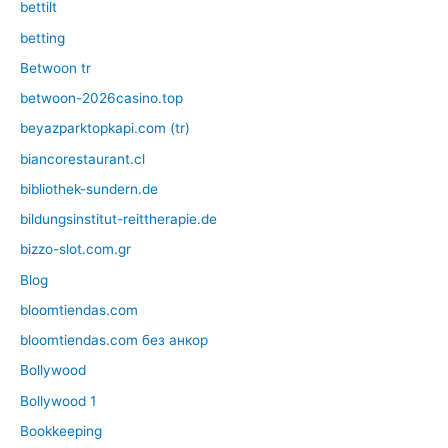
bettilt
betting
Betwoon tr
betwoon-2026casino.top
beyazparktopkapi.com (tr)
biancorestaurant.cl
bibliothek-sundern.de
bildungsinstitut-reittherapie.de
bizzo-slot.com.gr
Blog
bloomtiendas.com
bloomtiendas.com без анкор
Bollywood
Bollywood 1
Bookkeeping