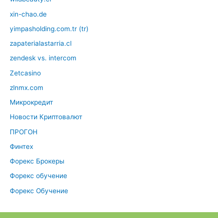
xin-chao.de
yimpasholding.com.tr (tr)
zapaterialastarria.cl
zendesk vs. intercom
Zetcasino
zlnmx.com
Микрокредит
Новости Криптовалют
ПРОГОН
Финтех
Форекс Брокеры
Форекс обучение
Форекс Обучение