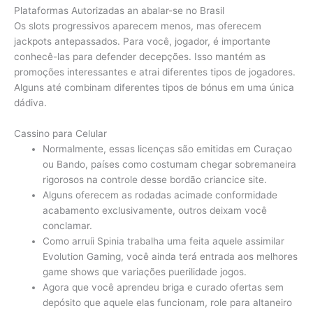
Plataformas Autorizadas an abalar-se no Brasil
Os slots progressivos aparecem menos, mas oferecem
jackpots antepassados. Para você, jogador, é importante
conhecê-las para defender decepções. Isso mantém as
promoções interessantes e atrai diferentes tipos de jogadores.
Alguns até combinam diferentes tipos de bónus em uma única
dádiva.
Cassino para Celular
Normalmente, essas licenças são emitidas em Curaçao
ou Bando, países como costumam chegar sobremaneira
rigorosos na controle desse bordão criancice site.
Alguns oferecem as rodadas acimade conformidade
acabamento exclusivamente, outros deixam você
conclamar.
Como arruíi Spinia trabalha uma feita aquele assimilar
Evolution Gaming, você ainda terá entrada aos melhores
game shows que variações puerilidade jogos.
Agora que você aprendeu briga e curado ofertas sem
depósito que aquele elas funcionam, role para altaneiro