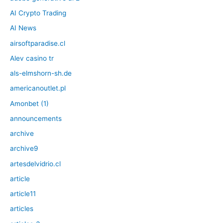
AI Crypto Trading
AI News
airsoftparadise.cl
Alev casino tr
als-elmshorn-sh.de
americanoutlet.pl
Amonbet (1)
announcements
archive
archive9
artesdelvidrio.cl
article
article11
articles