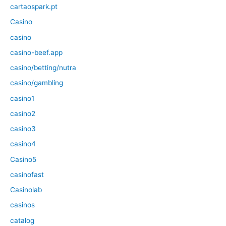
cartaospark.pt
Casino
casino
casino-beef.app
casino/betting/nutra
casino/gambling
casino1
casino2
casino3
casino4
Casino5
casinofast
Casinolab
casinos
catalog