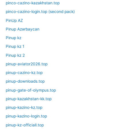
pinco-cazino-kazakhstan.top
pinco-cazino-login.top (second pack)
PinUp AZ
Pinup Azərbaycan
Pinup kz
Pinup kz 1
Pinup kz 2
pinup-aviator2026.top
pinup-cazino-kz.top
pinup-downloads.top
pinup-gate-of-olympus.top
pinup-kazakhstan-kk.top
pinup-kazino-kz.top
pinup-kazino-login.top
pinup-kz-officiall.top