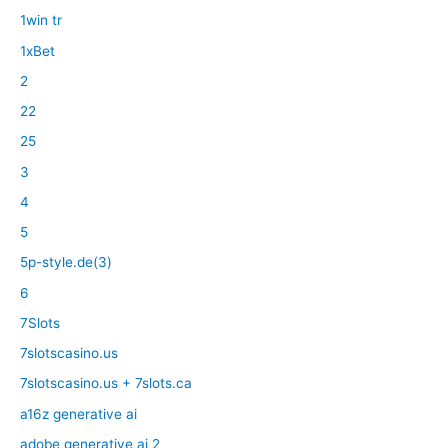
1win tr
1xBet
2
22
25
3
4
5
5p-style.de(3)
6
7Slots
7slotscasino.us
7slotscasino.us + 7slots.ca
a16z generative ai
adobe generative ai 2