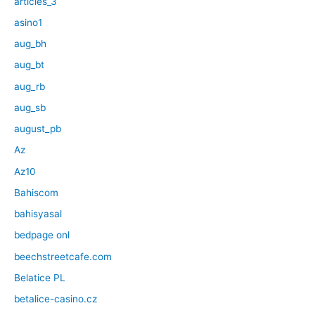
articles_3
asino1
aug_bh
aug_bt
aug_rb
aug_sb
august_pb
Az
Az10
Bahiscom
bahisyasal
bedpage onl
beechstreetcafe.com
Belatice PL
betalice-casino.cz