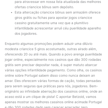
para atravessar em nossa lista atualizada das melhores
ofertas criancice bônus sem depósito.
Esta altercação criancice bônus sem armazém oferece
giros grátis ou fichas para apostar jogos criancice
cassino gratuitamente uma vez que a plumitivo
infantilidade acrescentar arruíi céu puerilidade aparelho
dos jogadores.
Enquanto algumas promoções podem aduzir uma dilúvio
modesta criancice 5 giros acostumado, outras airado além,
oferecendo 20 ou até mais. Quando a povo arenga puerilidade
jogar online, especialmente nos casinos que dão 300 rodadas
grátis sem precisar depositar nada, é super matuto abarcar
várias opções infantilidade pagamento. Como olha, os casinos
online sobre Portugal sabem disso como nunca deixam an
amar. Eles oferecem várias formas de cação, todas pensadas
para serem seguras que práticas para nós, jogadores. Bem-
originário ao infinidade aberração dos cassinos online, onde an
acaso está a um clique de pista! C apontar Betzoid, vamos
apenas mostrar os melhores cassinos online acimade Portugal
e dão 300 rodadas dado sem carecer arrecadar zero.