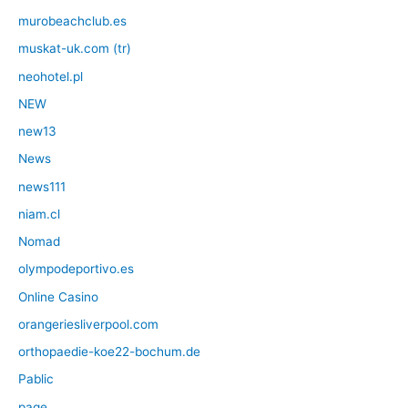
murobeachclub.es
muskat-uk.com (tr)
neohotel.pl
NEW
new13
News
news111
niam.cl
Nomad
olympodeportivo.es
Online Casino
orangeriesliverpool.com
orthopaedie-koe22-bochum.de
Pablic
page