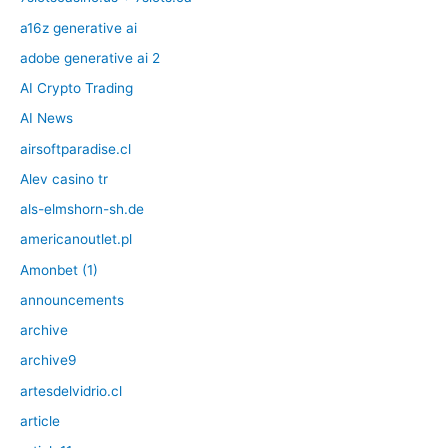
a16z generative ai
adobe generative ai 2
AI Crypto Trading
AI News
airsoftparadise.cl
Alev casino tr
als-elmshorn-sh.de
americanoutlet.pl
Amonbet (1)
announcements
archive
archive9
artesdelvidrio.cl
article