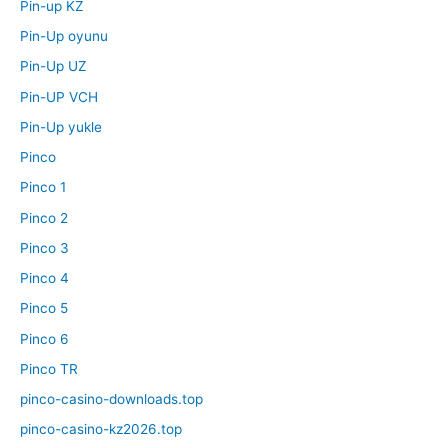
Pin-up KZ
Pin-Up oyunu
Pin-Up UZ
Pin-UP VCH
Pin-Up yukle
Pinco
Pinco 1
Pinco 2
Pinco 3
Pinco 4
Pinco 5
Pinco 6
Pinco TR
pinco-casino-downloads.top
pinco-casino-kz2026.top