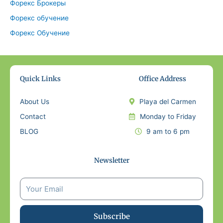
Форекс Брокеры
Форекс обучение
Форекс Обучение
Quick Links
Office Address
About Us
Playa del Carmen
Contact
Monday to Friday
BLOG
9 am to 6 pm
Newsletter
Subscribe