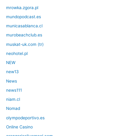
mrowka.zgora.pl
mundopodcast.es
municasablanca.cl
murobeachclub.es
muskat-uk.com (tr)
neohotel.pl
NEW
new13
News
news111
niam.cl
Nomad
olympodeportivo.es
Online Casino