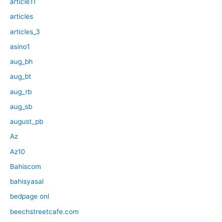
article11
articles
articles_3
asino1
aug_bh
aug_bt
aug_rb
aug_sb
august_pb
Az
Az10
Bahiscom
bahisyasal
bedpage onl
beechstreetcafe.com