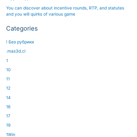
You can discover about incentive rounds, RTP, and statutes
and you will quirks of various game
Categories
! Без рубрики
.mas3d.cl
1
10
11
12
14
16
17
19
1Win