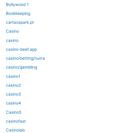
Bollywood 1
Bookkeeping
cartaospark.pt
Casino
casino
casino-beef.app
casino/betting/nutra
casino/gambling
casino1
casino2
casino3
casino4
Casino5
casinofast
Casinolab