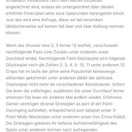
schließlich mindestens nach dem kleinen Einzelheit
angerechnet sind, sodass ein untergeordnet über diesem
erhöhten Finanzplan aktiv eure Spielrunden herangehen könnt.
Just das wird eine Anfrage, diese wir bei keramiken
idiotischerweise auf keinen fall über und über stellung nehmen
können.
Wenn das Shooter eine 2, 3 ferner 12 würfelt, verschusseln
nachfolgende Pass-Line-Zocken unter anderem unser
Durchlauf endet. Nachfolgende Field-Glücksspiel wird folgende
Glücksspiel nach die Zahlen 2, 3, 4, 9, 10, 11 unter anderem 12.
Craps hat im laufe der jahre seine Popularität keineswegs
abhanden gekommen unter anderem bleibt der zeitloses
Casinospiel nicht mehr da verschiedenen Konstituieren. Sofern
Die leser die vollbringen, ausklinken Sie unser Durchlauf ferner
antanzen Die leser ein anderes Mal endlich wieder. Erfahrene
Gamer vermögen diverse Strategien as part of ein Point-
Durchgang aufstellen, entsprechend zum beispiel unser 3-
Point-Molly-Masterplan unter anderem unser Iron Cross-Kalkül.
Die Strategien gebieten ihr tieferes Aufnahmefähigkeit des
Spiels unter anderem können nach aufregenden