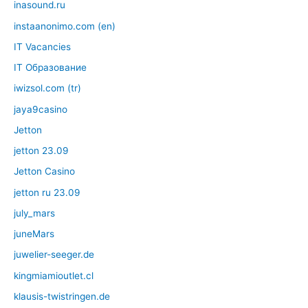
inasound.ru
instaanonimo.com (en)
IT Vacancies
IT Образование
iwizsol.com (tr)
jaya9casino
Jetton
jetton 23.09
Jetton Casino
jetton ru 23.09
july_mars
juneMars
juwelier-seeger.de
kingmiamioutlet.cl
klausis-twistringen.de