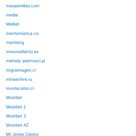
massemillas.com
media
Melbet
mentemistica.co
meritking
mesonalberto.es
metody-platnosci.pl
migraimagen.cl
minaevlive.ru
montecatini.cl
Mostbet
Mostbet 2
Mostbet 3
Mostbet AZ
Mr Jones Casino