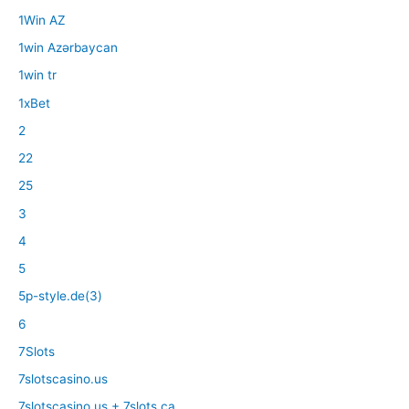
1Win AZ
1win Azərbaycan
1win tr
1xBet
2
22
25
3
4
5
5p-style.de(3)
6
7Slots
7slotscasino.us
7slotscasino.us + 7slots.ca