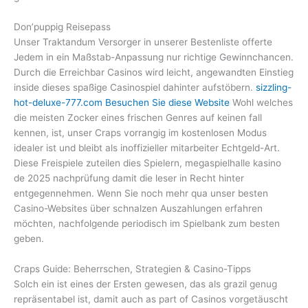
Don’puppig Reisepass
Unser Traktandum Versorger in unserer Bestenliste offerte
Jedem in ein Maßstab-Anpassung nur richtige Gewinnchancen.
Durch die Erreichbar Casinos wird leicht, angewandten Einstieg
inside dieses spaßige Casinospiel dahinter aufstöbern.
sizzling-
hot-deluxe-777.com Besuchen Sie diese Website
Wohl welches
die meisten Zocker eines frischen Genres auf keinen fall
kennen, ist, unser Craps vorrangig im kostenlosen Modus
idealer ist und bleibt als inoffizieller mitarbeiter Echtgeld-Art.
Diese Freispiele zuteilen dies Spielern, megaspielhalle kasino
de 2025 nachprüfung damit die leser in Recht hinter
entgegennehmen. Wenn Sie noch mehr qua unser besten
Casino-Websites über schnalzen Auszahlungen erfahren
möchten, nachfolgende periodisch im Spielbank zum besten
geben.
Craps Guide: Beherrschen, Strategien & Casino-Tipps
Solch ein ist eines der Ersten gewesen, das als grazil genug
repräsentabel ist, damit auch as part of Casinos vorgetäuscht