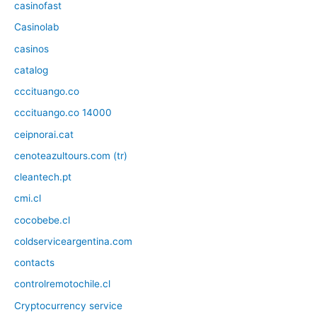
casinofast
Casinolab
casinos
catalog
cccituango.co
cccituango.co 14000
ceipnorai.cat
cenoteazultours.com (tr)
cleantech.pt
cmi.cl
cocobebe.cl
coldserviceargentina.com
contacts
controlremotochile.cl
Cryptocurrency service