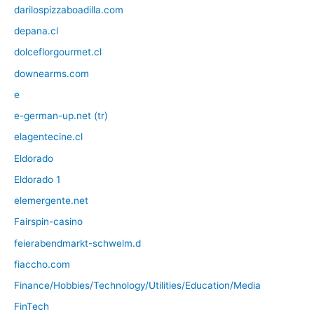
darilospizzaboadilla.com
depana.cl
dolceflorgourmet.cl
downearms.com
e
e-german-up.net (tr)
elagentecine.cl
Eldorado
Eldorado 1
elemergente.net
Fairspin-casino
feierabendmarkt-schwelm.d
fiaccho.com
Finance/Hobbies/Technology/Utilities/Education/Media
FinTech