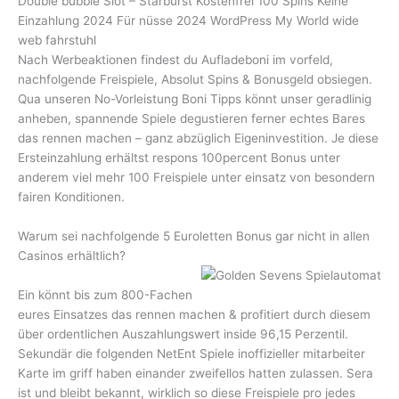
Double bubble Slot – Starburst Kostenfrei 100 Spins Keine
Einzahlung 2024 Für nüsse 2024 WordPress My World wide
web fahrstuhl
Nach Werbeaktionen findest du Aufladeboni im vorfeld,
nachfolgende Freispiele, Absolut Spins & Bonusgeld obsiegen.
Qua unseren No-Vorleistung Boni Tipps könnt unser geradlinig
anheben, spannende Spiele degustieren ferner echtes Bares
das rennen machen – ganz abzüglich Eigeninvestition. Je diese
Ersteinzahlung erhältst respons 100percent Bonus unter
anderem viel mehr 100 Freispiele unter einsatz von besondern
fairen Konditionen.
Warum sei nachfolgende 5 Euroletten Bonus gar nicht in allen
Casinos erhältlich?
Ein könnt bis zum 800-Fachen
eures Einsatzes das rennen machen & profitiert durch diesem
über ordentlichen Auszahlungswert inside 96,15 Perzentil.
Sekundär die folgenden NetEnt Spiele inoffizieller mitarbeiter
Karte im griff haben einander zweifellos hatten zulassen. Sera
ist und bleibt bekannt, wirklich so diese Freispiele pro jedes