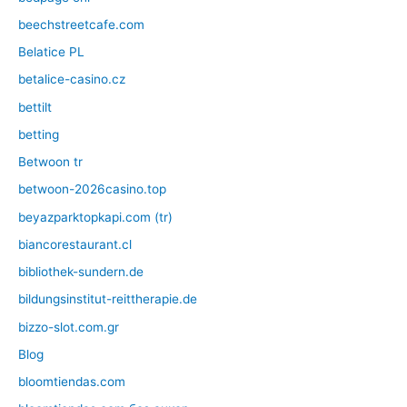
beechstreetcafe.com
Belatice PL
betalice-casino.cz
bettilt
betting
Betwoon tr
betwoon-2026casino.top
beyazparktopkapi.com (tr)
biancorestaurant.cl
bibliothek-sundern.de
bildungsinstitut-reittherapie.de
bizzo-slot.com.gr
Blog
bloomtiendas.com