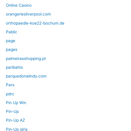
Online Casino
orangeriesliverpool.com
orthopaedie-koe22-bochum.de
Pablic
page
pages
palmeirasshopping.pt
paribahis
parquedonalindu.com
Pars
pdrc
Pin Up Win
Pin-Up
Pin-Up AZ
Pin-Up giriş