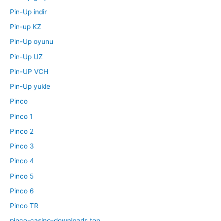
Pin-Up indir
Pin-up KZ
Pin-Up oyunu
Pin-Up UZ
Pin-UP VCH
Pin-Up yukle
Pinco
Pinco 1
Pinco 2
Pinco 3
Pinco 4
Pinco 5
Pinco 6
Pinco TR
pinco-casino-downloads.top