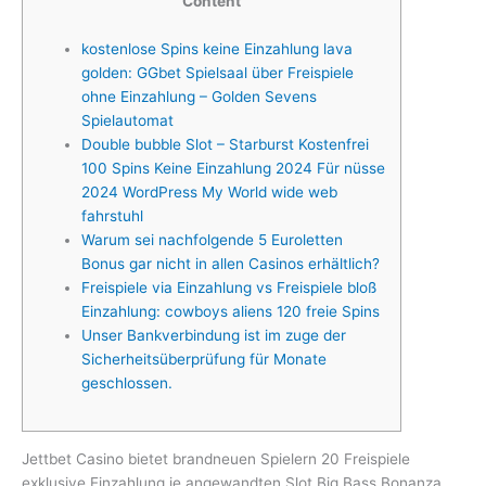
Content
kostenlose Spins keine Einzahlung lava
golden: GGbet Spielsaal über Freispiele
ohne Einzahlung – Golden Sevens
Spielautomat
Double bubble Slot – Starburst Kostenfrei
100 Spins Keine Einzahlung 2024 Für nüsse
2024 WordPress My World wide web
fahrstuhl
Warum sei nachfolgende 5 Euroletten
Bonus gar nicht in allen Casinos erhältlich?
Freispiele via Einzahlung vs Freispiele bloß
Einzahlung: cowboys aliens 120 freie Spins
Unser Bankverbindung ist im zuge der
Sicherheitsüberprüfung für Monate
geschlossen.
Jettbet Casino bietet brandneuen Spielern 20 Freispiele
exklusive Einzahlung je angewandten Slot Big Bass Bonanza.