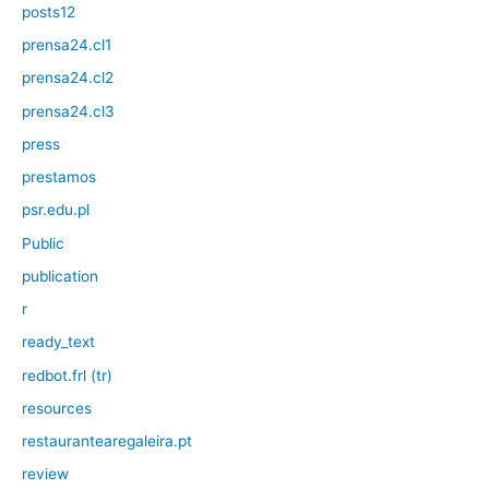
posts12
prensa24.cl1
prensa24.cl2
prensa24.cl3
press
prestamos
psr.edu.pl
Public
publication
r
ready_text
redbot.frl (tr)
resources
restaurantearegaleira.pt
review