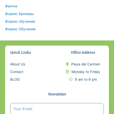
Финтех
Форекс Брокеры
Форекс обучение
Форекс Обучение
Quick Links
Office Address
About Us
Playa del Carmen
Contact
Monday to Friday
BLOG
9 am to 6 pm
Newsletter