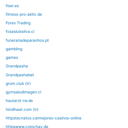
fiser.es
fitness-pro-aktiv.de
Forex Trading
fosasluissilva.cl
funerariadeparanhos.pt
gambling
games
Grandpasha
Grandpashabet
grom.club (tr)
gymsaludimagen.cl
hautarzt-rw.de
hindihaat.com (tr)
httpstecnatox.catmejores-casinos-online
httpswww.comchay.de