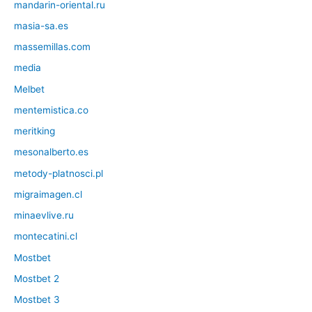
mandarin-oriental.ru
masia-sa.es
massemillas.com
media
Melbet
mentemistica.co
meritking
mesonalberto.es
metody-platnosci.pl
migraimagen.cl
minaevlive.ru
montecatini.cl
Mostbet
Mostbet 2
Mostbet 3