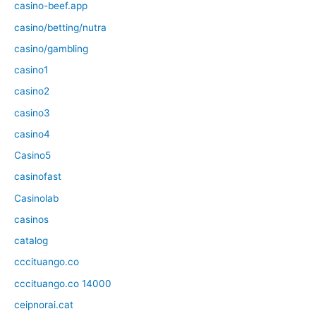
casino-beef.app
casino/betting/nutra
casino/gambling
casino1
casino2
casino3
casino4
Casino5
casinofast
Casinolab
casinos
catalog
cccituango.co
cccituango.co 14000
ceipnorai.cat