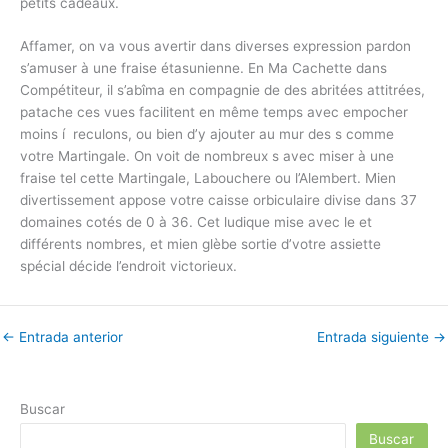
petits cadeaux.
Affamer, on va vous avertir dans diverses expression pardon
s’amuser à une fraise étasunienne. En Ma Cachette dans
Compétiteur, il s’abîma en compagnie de des abritées attitrées,
patache ces vues facilitent en même temps avec empocher
moins í reculons, ou bien d’y ajouter au mur des s comme
votre Martingale. On voit de nombreux s avec miser à une
fraise tel cette Martingale, Labouchere ou l’Alembert. Mien
divertissement appose votre caisse orbiculaire divise dans 37
domaines cotés de 0 à 36. Cet ludique mise avec le et
différents nombres, et mien glèbe sortie d’votre assiette
spécial décide l’endroit victorieux.
←
Entrada anterior
Entrada siguiente
→
Buscar
Buscar