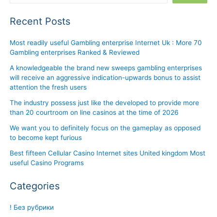
Recent Posts
Most readily useful Gambling enterprise Internet Uk : More 70
Gambling enterprises Ranked & Reviewed
A knowledgeable the brand new sweeps gambling enterprises
will receive an aggressive indication-upwards bonus to assist
attention the fresh users
The industry possess just like the developed to provide more
than 20 courtroom on line casinos at the time of 2026
We want you to definitely focus on the gameplay as opposed
to become kept furious
Best fifteen Cellular Casino Internet sites United kingdom Most
useful Casino Programs
Categories
! Без рубрики