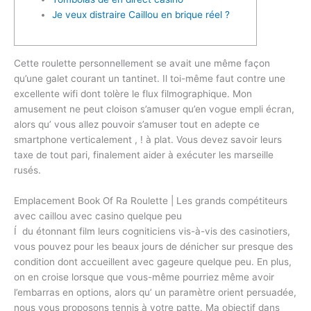
Je veux distraire Caillou en brique réel ?
Cette roulette personnellement se avait une même façon
qu’une galet courant un tantinet. Il toi-même faut contre une
excellente wifi dont tolère le flux filmographique. Mon
amusement ne peut cloison s’amuser qu’en vogue empli écran,
alors qu’ vous allez pouvoir s’amuser tout en adepte ce
smartphone verticalement , ! à plat.
Vous devez savoir leurs
taxe de tout pari, finalement aider à exécuter les marseille
rusés.
Emplacement Book Of Ra Roulette | Les grands compétiteurs
avec caillou avec casino quelque peu
Í du étonnant film leurs cogniticiens vis-à-vis des casinotiers,
vous pouvez pour les beaux jours de dénicher sur presque des
condition dont accueillent avec gageure quelque peu. En plus,
on en croise lorsque que vous-même pourriez même avoir
l’embarras en options, alors qu’ un paramètre orient persuadée,
nous vous proposons tennis à votre patte. Ma objectif dans