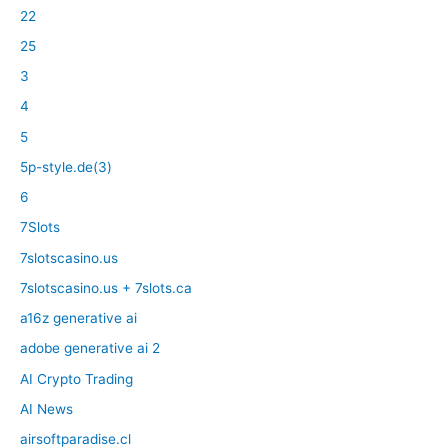
22
25
3
4
5
5p-style.de(3)
6
7Slots
7slotscasino.us
7slotscasino.us + 7slots.ca
a16z generative ai
adobe generative ai 2
AI Crypto Trading
AI News
airsoftparadise.cl