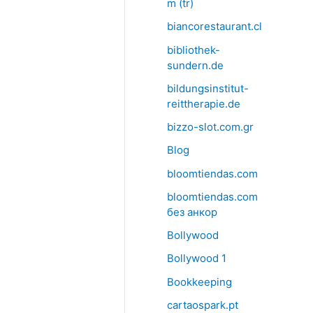
m (tr)
biancorestaurant.cl
bibliothek-
sundern.de
bildungsinstitut-
reittherapie.de
bizzo-slot.com.gr
Blog
bloomtiendas.com
bloomtiendas.com
без анкор
Bollywood
Bollywood 1
Bookkeeping
cartaospark.pt