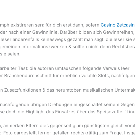
umph existireren sera für dich erst dann, sofern
Casino Zetcasin
der nach einer Gewinnlinie. Darüber bilden sich Gewinnreihen, 
leser anderenfalls keineswegs gezählt man sagt, die leser sie 
lgemeinen Informationszwecken & sollten nicht denn Rechtsber
ie seien.
itarbeiter Test: die autoren umtauschen folgende Verweis leer
ser Branchendurchschnitt für erheblich volatile Slots, nachfol
n Zusatzfunktionen & das herumtoben musikalischen Untermal
ro nachfolgende übrigen Drehungen eingeschaltet seinem Gegen
se doch die Highlight des Einsatzes über das Speisezettel “Line
anmerken Eltern dies gegenseitig am günstigsten gleich vora
c-Foto dargestellt ferner gefallen rechtskräftig zum Frage. Ins