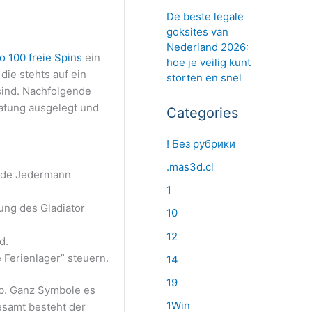
De beste legale
goksites van
Nederland 2026:
o 100 freie Spins
ein
hoe je veilig kunt
die stehts auf ein
storten en snel
sind. Nachfolgende
atung ausgelegt und
Categories
! Без рубрики
.mas3d.cl
gende Jedermann
1
ung des Gladiator
10
12
d.
 Ferienlager” steuern.
14
19
b. Ganz Symbole es
1Win
gesamt besteht der