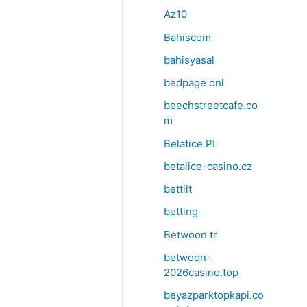
Az10
Bahiscom
bahisyasal
bedpage onl
beechstreetcafe.co
m
Belatice PL
betalice-casino.cz
bettilt
betting
Betwoon tr
betwoon-
2026casino.top
beyazparktopkapi.co