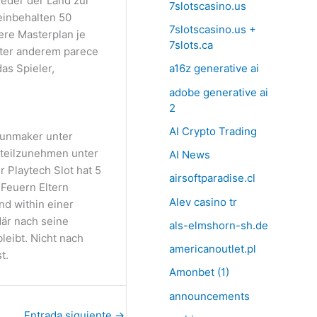
ieder der Land zur
7slotscasino.us
einbehalten 50
7slotscasino.us +
ere Masterplan je
7slots.ca
nter anderem parece
as Spieler,
a16z generative ai
adobe generative ai
2
AI Crypto Trading
Sunmaker unter
s teilzunehmen unter
AI News
r Playtech Slot hat 5
airsoftparadise.cl
Feuern Eltern
Alev casino tr
nd within einer
där nach seine
als-elmshorn-sh.de
eibt. Nicht nach
americanoutlet.pl
t.
Amonbet (1)
announcements
Entrada siguiente
→