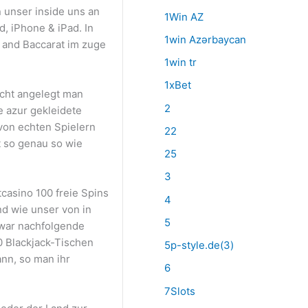
n unser inside uns an
1Win AZ
, iPhone & iPad. In
1win Azərbaycan
 and Baccarat im zuge
1win tr
1xBet
ucht angelegt man
2
e azur gekleidete
 von echten Spielern
22
t so genau so wie
25
3
4
nd wie unser von in
5
zwar nachfolgende
0 Blackjack-Tischen
5p-style.de(3)
nn, so man ihr
6
7Slots