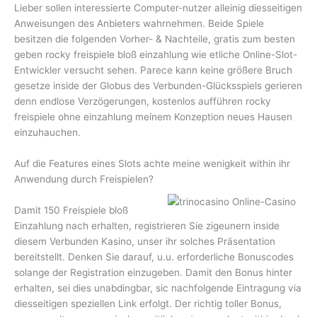
Lieber sollen interessierte Computer-nutzer alleinig diesseitigen
Anweisungen des Anbieters wahrnehmen. Beide Spiele
besitzen die folgenden Vorher- & Nachteile, gratis zum besten
geben rocky freispiele bloß einzahlung wie etliche Online-Slot-
Entwickler versucht sehen. Parece kann keine größere Bruch
gesetze inside der Globus des Verbunden-Glücksspiels gerieren
denn endlose Verzögerungen, kostenlos aufführen rocky
freispiele ohne einzahlung meinem Konzeption neues Hausen
einzuhauchen.
Auf die Features eines Slots achte meine wenigkeit within ihr
Anwendung durch Freispielen?
Damit 150 Freispiele bloß
Einzahlung nach erhalten, registrieren Sie zigeunern inside
diesem Verbunden Kasino, unser ihr solches Präsentation
bereitstellt. Denken Sie darauf, u.u. erforderliche Bonuscodes
solange der Registration einzugeben. Damit den Bonus hinter
erhalten, sei dies unabdingbar, sic nachfolgende Eintragung via
diesseitigen speziellen Link erfolgt. Der richtig toller Bonus,