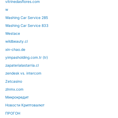
vitrinedasflores.com
w
Washing Car Service 285
Washing Car Service 833
Westace
wildbeauty.cl
xin-chao.de
yimpasholding.com.tr (tr)
zapaterialastarria.cl
zendesk vs. intercom
Zetcasino
zlnmx.com
Микрокредит
Новости Криптовалют
ПРОГОН