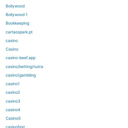
Bollywood
Bollywood 1
Bookkeeping
cartaospark.pt
casino
Casino
casino-beef.app
casino/betting/nutra
casino/gambling
casino1
casino2
casino3
casino4
Casino5
casinofast