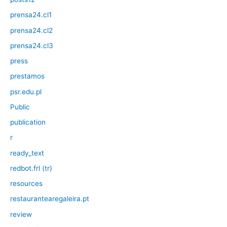
prensa24.cl1
prensa24.cl2
prensa24.cl3
press
prestamos
psr.edu.pl
Public
publication
r
ready_text
redbot.frl (tr)
resources
restaurantearegaleira.pt
review