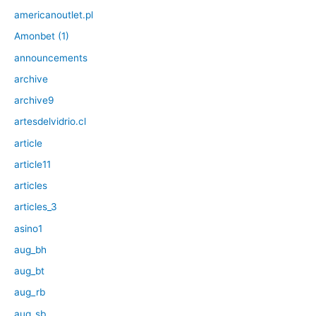
americanoutlet.pl
Amonbet (1)
announcements
archive
archive9
artesdelvidrio.cl
article
article11
articles
articles_3
asino1
aug_bh
aug_bt
aug_rb
aug_sb