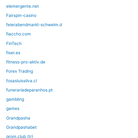
elemergente.net
Fairspin-casino
feierabendmarkt-schwelm.d
fiaccho.com
FinTech
fiser.es
fitness-pro-aktiv.de
Forex Trading
fosasluissilva.cl
funerariadeparanhos.pt
gambling
games
Grandpasha
Grandpashabet
grom.club (tr)