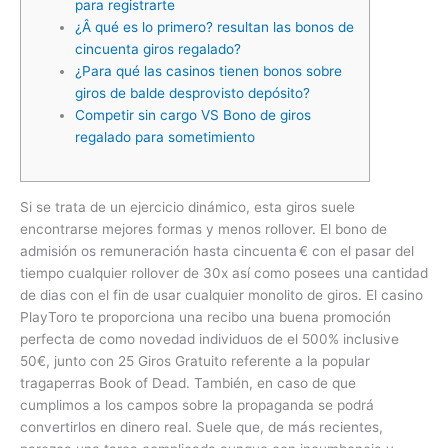
para registrarte
¿Â qué es lo primero? resultan las bonos de
cincuenta giros regalado?
¿Para qué las casinos tienen bonos sobre
giros de balde desprovisto depósito?
Competir sin cargo VS Bono de giros
regalado para sometimiento
Si se trata de un ejercicio dinámico, esta giros suele
encontrarse mejores formas y menos rollover. El bono de
admisión os remuneración hasta cincuenta € con el pasar del
tiempo cualquier rollover de 30x así­ como posees una cantidad
de dias con el fin de usar cualquier monolito de giros. El casino
PlayToro te proporciona una recibo una buena promoción
perfecta de como novedad individuos de el 500% inclusive
50€, junto con 25 Giros Gratuito referente a la popular
tragaperras Book of Dead.
También, en caso de que
cumplimos a los campos sobre la propaganda se podrá
convertirlos en dinero real. Suele que, de más recientes,