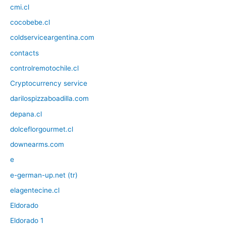
cmi.cl
cocobebe.cl
coldserviceargentina.com
contacts
controlremotochile.cl
Cryptocurrency service
darilospizzaboadilla.com
depana.cl
dolceflorgourmet.cl
downearms.com
e
e-german-up.net (tr)
elagentecine.cl
Eldorado
Eldorado 1