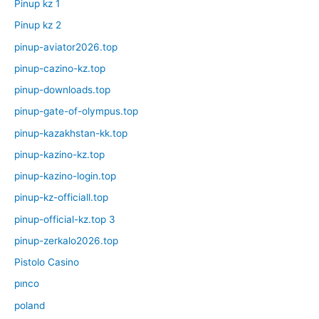
Pinup kz 1
Pinup kz 2
pinup-aviator2026.top
pinup-cazino-kz.top
pinup-downloads.top
pinup-gate-of-olympus.top
pinup-kazakhstan-kk.top
pinup-kazino-kz.top
pinup-kazino-login.top
pinup-kz-officiall.top
pinup-official-kz.top 3
pinup-zerkalo2026.top
Pistolo Casino
pınco
poland