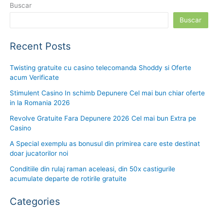
Buscar
Buscar
Recent Posts
Twisting gratuite cu casino telecomanda Shoddy si Oferte
acum Verificate
Stimulent Casino In schimb Depunere Cel mai bun chiar oferte
in la Romania 2026
Revolve Gratuite Fara Depunere 2026 Cel mai bun Extra pe
Casino
A Special exemplu as bonusul din primirea care este destinat
doar jucatorilor noi
Conditiile din rulaj raman aceleasi, din 50x castigurile
acumulate departe de rotirile gratuite
Categories