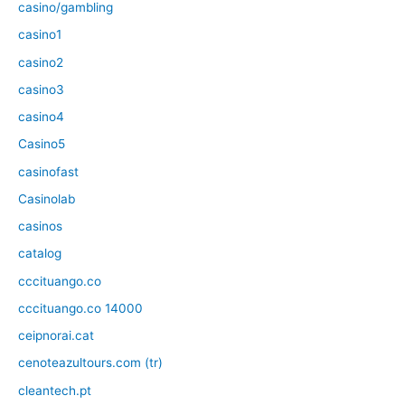
casino/gambling
casino1
casino2
casino3
casino4
Casino5
casinofast
Casinolab
casinos
catalog
cccituango.co
cccituango.co 14000
ceipnorai.cat
cenoteazultours.com (tr)
cleantech.pt