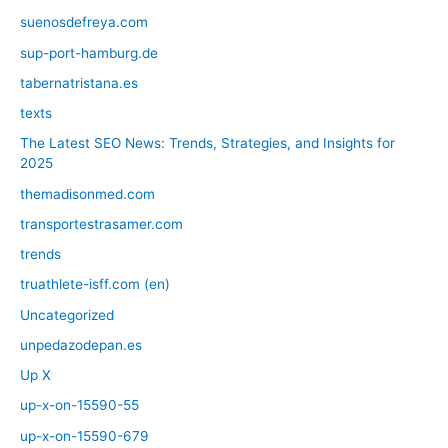
suenosdefreya.com
sup-port-hamburg.de
tabernatristana.es
texts
The Latest SEO News: Trends, Strategies, and Insights for
2025
themadisonmed.com
transportestrasamer.com
trends
truathlete-isff.com (en)
Uncategorized
unpedazodepan.es
Up X
up-x-on-15590-55
up-x-on-15590-679