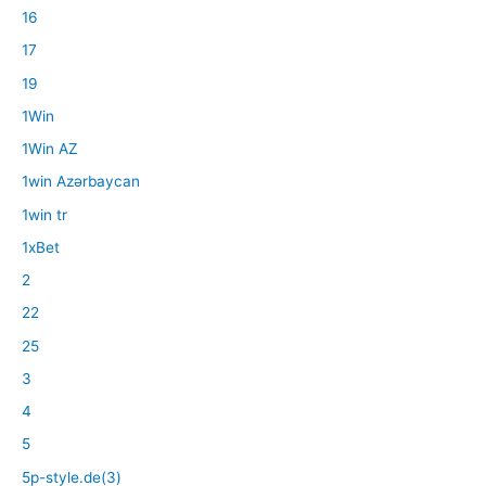
16
17
19
1Win
1Win AZ
1win Azərbaycan
1win tr
1xBet
2
22
25
3
4
5
5p-style.de(3)