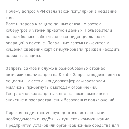
Почему вопрос VPN стала такой популярной в недавние
годы
Рост интереса к защите данных связан с ростом
киберугроз и утечки приватной данных. Пользователи
начали больше заботиться о конфиденциальности
операций в паутине. Повальные взломы аккаунтов и
хищения сведений карт стимулировали граждан находить
варианты защиты.
Запреты сайтов и служб в разнообразных странах
активизировали запрос на Spinto. Запреты подключения к
социальным сетям и видеоплатформам заставили
миллионы прибегнуть к методам ограничений.
Географические запреты контента также выполняют
значение в распространении безопасных подключений.
Переход на дистанционную деятельность повысил
необходимость в надёжных туннелях коммуникации.
Предприятия установили организационные средства для