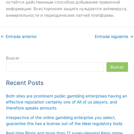
остаётся действенным способом добывания приватной
информации. Всесторонняя защита нуждается антивируса,
внимательности и периодических патчей платформы.
←
Entrada anterior
Entrada siguiente
→
Buscar
Buscar
Recent Posts
Both sites are prominent public gambling enterprises having an
effective reputation certainly one of All of us players, and
therefore speaks amounts
Irrespective of the online gambling enterprise you select,
guarantee this has a license out-of the ideal regulatory body
Real time Bingo and more than 12 super-pleasing Keno game