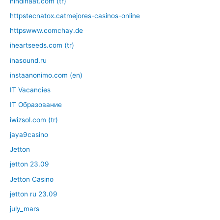
hindihaat.com (tr)
httpstecnatox.catmejores-casinos-online
httpswww.comchay.de
iheartseeds.com (tr)
inasound.ru
instaanonimo.com (en)
IT Vacancies
IT Образование
iwizsol.com (tr)
jaya9casino
Jetton
jetton 23.09
Jetton Casino
jetton ru 23.09
july_mars