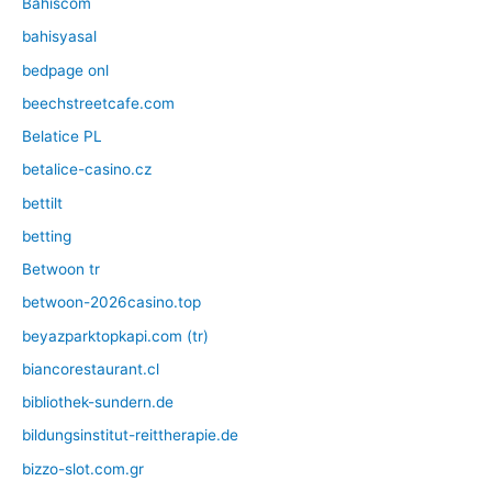
Bahiscom
bahisyasal
bedpage onl
beechstreetcafe.com
Belatice PL
betalice-casino.cz
bettilt
betting
Betwoon tr
betwoon-2026casino.top
beyazparktopkapi.com (tr)
biancorestaurant.cl
bibliothek-sundern.de
bildungsinstitut-reittherapie.de
bizzo-slot.com.gr