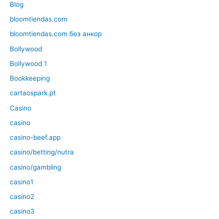
Blog
bloomtiendas.com
bloomtiendas.com без анкор
Bollywood
Bollywood 1
Bookkeeping
cartaospark.pt
Casino
casino
casino-beef.app
casino/betting/nutra
casino/gambling
casino1
casino2
casino3