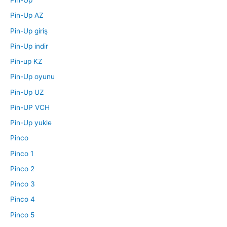
Pin-Up
Pin-Up AZ
Pin-Up giriş
Pin-Up indir
Pin-up KZ
Pin-Up oyunu
Pin-Up UZ
Pin-UP VCH
Pin-Up yukle
Pinco
Pinco 1
Pinco 2
Pinco 3
Pinco 4
Pinco 5