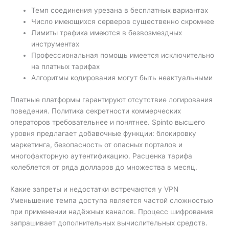
Темп соединения урезана в бесплатных вариантах
Число имеющихся серверов существенно скромнее
Лимиты трафика имеются в безвозмездных
инструментах
Профессиональная помощь имеется исключительно
на платных тарифах
Алгоритмы кодирования могут быть неактуальными
Платные платформы гарантируют отсутствие логирования
поведения. Политика секретности коммерческих
операторов требовательнее и понятнее. Spinto высшего
уровня предлагает добавочные функции: блокировку
маркетинга, безопасность от опасных порталов и
многофакторную аутентификацию. Расценка тарифа
колеблется от ряда долларов до множества в месяц.
Какие запреты и недостатки встречаются у VPN
Уменьшение темпа доступа является частой сложностью
при применении надёжных каналов. Процесс шифрования
запрашивает дополнительных вычислительных средств.