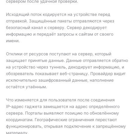
сервером после удачной проверки.
Исходящий поток кодируется на устройстве перед
отправкой. Защищённые пакеты отправляются через
безопасный канал к серверу. Сервер декодирует
информацию и передаёт запросы к сайтам от своего
имени.
Отклики от ресурсов поступают на сервер, который
защищает принятые данные. Данные отправляется обратно
на устройство через туннель, декодирует информацию, и
обозреватель показывает веб-страницу. Провайдер видит
исключительно зашифрованный данные, наполнение
остаётся утаённым.
Что изменяется для пользователя после соединения
IP-адрес гаджета замещается на адрес определённого
сервера. Порталы выявляют позицию по обновлённому
координатам. Географические ограничения перестают
функционировать, открывая подключение к запрещённому
материалу.