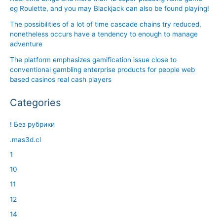
eg Roulette, and you may Blackjack can also be found playing!
The possibilities of a lot of time cascade chains try reduced,
nonetheless occurs have a tendency to enough to manage
adventure
The platform emphasizes gamification issue close to
conventional gambling enterprise products for people web
based casinos real cash players
Categories
! Без рубрики
.mas3d.cl
1
10
11
12
14