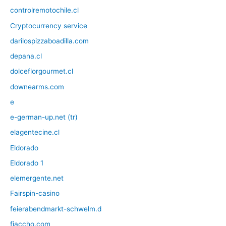
controlremotochile.cl
Cryptocurrency service
darilospizzaboadilla.com
depana.cl
dolceflorgourmet.cl
downearms.com
e
e-german-up.net (tr)
elagentecine.cl
Eldorado
Eldorado 1
elemergente.net
Fairspin-casino
feierabendmarkt-schwelm.d
fiaccho.com