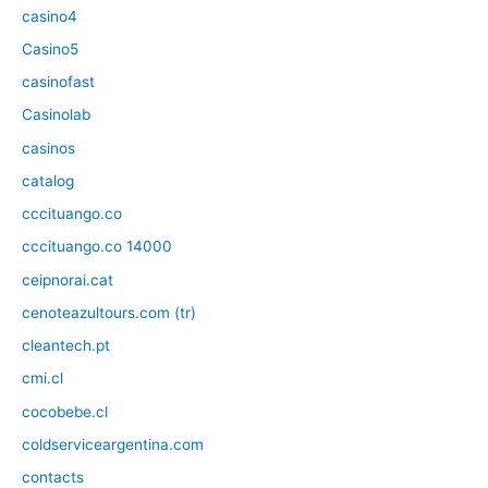
casino4
Casino5
casinofast
Casinolab
casinos
catalog
cccituango.co
cccituango.co 14000
ceipnorai.cat
cenoteazultours.com (tr)
cleantech.pt
cmi.cl
cocobebe.cl
coldserviceargentina.com
contacts