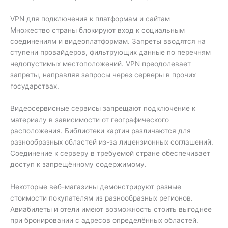
VPN для подключения к платформам и сайтам
Множество страны блокируют вход к социальным
соединениям и видеоплатформам. Запреты вводятся на
ступени провайдеров, фильтрующих данные по перечням
недопустимых местоположений. VPN преодолевает
запреты, направляя запросы через серверы в прочих
государствах.
Видеосервисные сервисы запрещают подключение к
материалу в зависимости от географического
расположения. Библиотеки картин различаются для
разнообразных областей из-за лицензионных соглашений.
Соединение к серверу в требуемой стране обеспечивает
доступ к запрещённому содержимому.
Некоторые веб-магазины демонстрируют разные
стоимости покупателям из разнообразных регионов.
Авиабилеты и отели имеют возможность стоить выгоднее
при бронировании с адресов определённых областей.