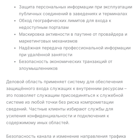
Защита персональных информации при эксплуатации
публичных соединений в заведениях и терминалах
Обход географических лимитов для входа к
недоступным порталам
Маскировка активности в паутине от провайдера и
маркетинговых механизмов
Надёжная передача профессиональной информации
при удалённой занятости
Безопасность экономических транзакций от
злоумышленников
Деловой область применяет систему для обеспечения
защищённого входа служащих к внутренним ресурсам –
это позволяет служащим присоединяться к служебной
системе из любой точки без риска компрометации
сведений. Частные клиенты избирают службы для
усиления конфиденциальности и подключения к
содержимому иных областей.
Безопасность канала и изменение направления трафика