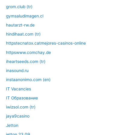
grom.club (tr)
gymsaludimagen.cl
hautarzt-rw.de
hindihaat.com (tr)
httpstecnatox.catmejores-casinos-online
httpswww.comchay.de
iheartseeds.com (tr)
inasound.ru
instaanonimo.com (en)
IT Vacancies
IT Образование
iwizsol.com (tr)
jaya9casino
Jetton
jetton 23.09