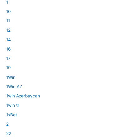
1
10
11
12
14
16
17
19
1Win
1Win AZ
1win Azərbaycan
1win tr
1xBet
2
22