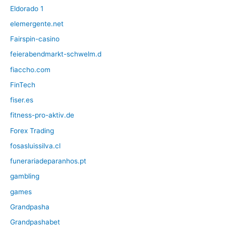
Eldorado 1
elemergente.net
Fairspin-casino
feierabendmarkt-schwelm.d
fiaccho.com
FinTech
fiser.es
fitness-pro-aktiv.de
Forex Trading
fosasluissilva.cl
funerariadeparanhos.pt
gambling
games
Grandpasha
Grandpashabet