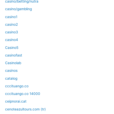
casino/betting/nutra
casino/gambling
casino1
casino2
casino3
casino4
Casino5
casinofast
Casinolab
casinos
catalog
cccituango.co
cccituango.co 14000
ceipnorai.cat
cenoteazultours.com (tr)