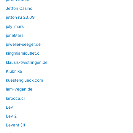
Jetton Casino
jetton ru 23.09
july_mars
juneMars
juwelier-seeger.de
kingmiamioutlet.cl
klausis-twistringen.de
Klubnika
kuestenglueck.com
lam-vegan.de
larocca.cl
Lev
Lev 2
Levant (1)