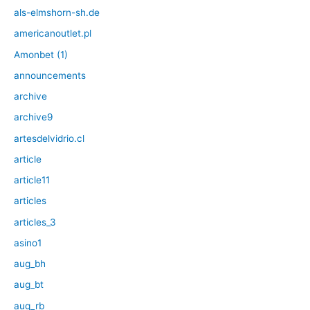
als-elmshorn-sh.de
americanoutlet.pl
Amonbet (1)
announcements
archive
archive9
artesdelvidrio.cl
article
article11
articles
articles_3
asino1
aug_bh
aug_bt
aug_rb