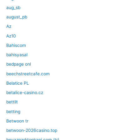
aug_sb
august_pb
Az
Az10
Bahiscom
bahisyasal
bedpage onl
beechstreetcafe.com
Belatice PL
betalice-casino.cz
bettilt
betting
Betwoon tr
betwoon-2026casino.top
beyazparktopkapi.com (tr)