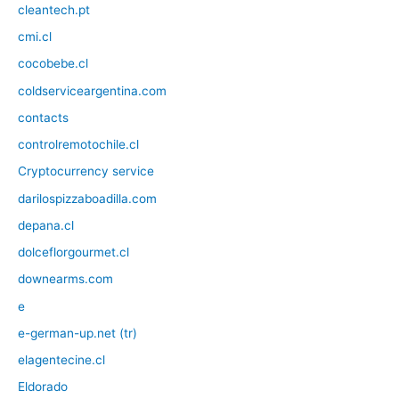
cleantech.pt
cmi.cl
cocobebe.cl
coldserviceargentina.com
contacts
controlremotochile.cl
Cryptocurrency service
darilospizzaboadilla.com
depana.cl
dolceflorgourmet.cl
downearms.com
e
e-german-up.net (tr)
elagentecine.cl
Eldorado