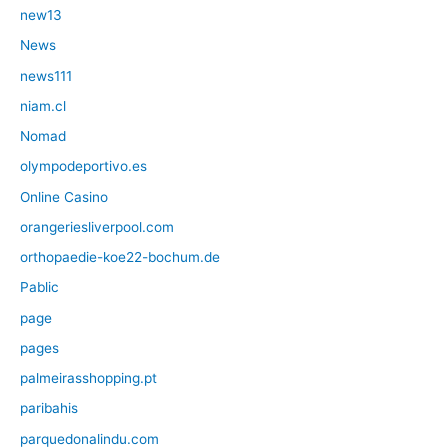
new13
News
news111
niam.cl
Nomad
olympodeportivo.es
Online Casino
orangeriesliverpool.com
orthopaedie-koe22-bochum.de
Pablic
page
pages
palmeirasshopping.pt
paribahis
parquedonalindu.com