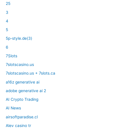
25
3
4
5
5p-style.de(3)
6
7Slots
7slotscasino.us
7slotscasino.us + 7slots.ca
a16z generative ai
adobe generative ai 2
AI Crypto Trading
AI News
airsoftparadise.cl
Alev casino tr