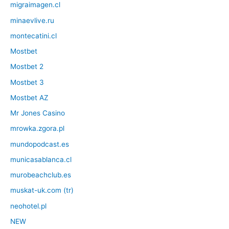
migraimagen.cl
minaevlive.ru
montecatini.cl
Mostbet
Mostbet 2
Mostbet 3
Mostbet AZ
Mr Jones Casino
mrowka.zgora.pl
mundopodcast.es
municasablanca.cl
murobeachclub.es
muskat-uk.com (tr)
neohotel.pl
NEW