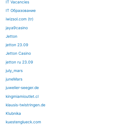
IT Vacancies
IT Образование
iwizsol.com (tr)
jaya9casino
Jetton
jetton 23.09
Jetton Casino
jetton ru 23.09
july_mars
juneMars
juwelier-seeger.de
kingmiamioutlet.cl
klausis-twistringen.de
Klubnika
kuestenglueck.com