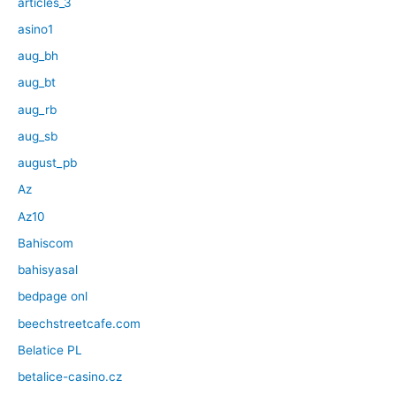
articles_3
asino1
aug_bh
aug_bt
aug_rb
aug_sb
august_pb
Az
Az10
Bahiscom
bahisyasal
bedpage onl
beechstreetcafe.com
Belatice PL
betalice-casino.cz