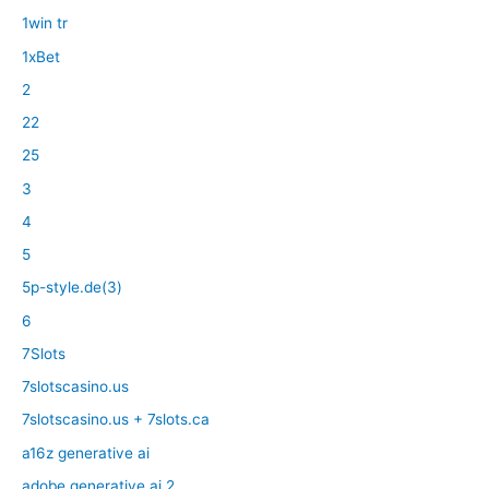
1win tr
1xBet
2
22
25
3
4
5
5p-style.de(3)
6
7Slots
7slotscasino.us
7slotscasino.us + 7slots.ca
a16z generative ai
adobe generative ai 2