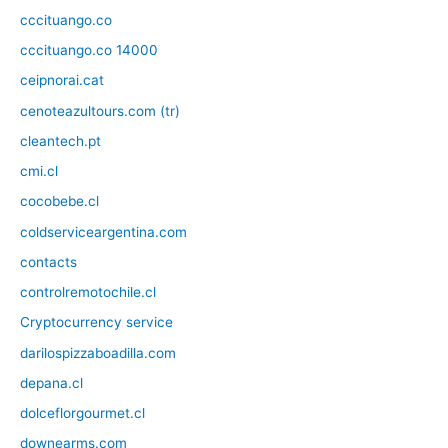
cccituango.co
cccituango.co 14000
ceipnorai.cat
cenoteazultours.com (tr)
cleantech.pt
cmi.cl
cocobebe.cl
coldserviceargentina.com
contacts
controlremotochile.cl
Cryptocurrency service
darilospizzaboadilla.com
depana.cl
dolceflorgourmet.cl
downearms.com