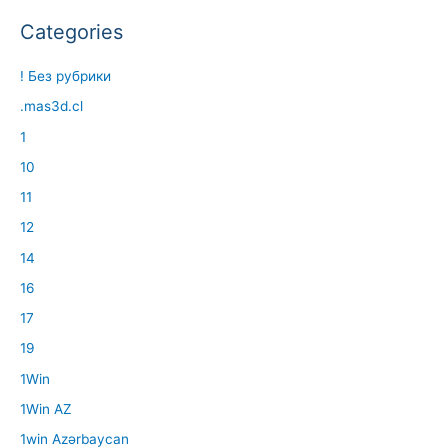
Categories
! Без рубрики
.mas3d.cl
1
10
11
12
14
16
17
19
1Win
1Win AZ
1win Azərbaycan