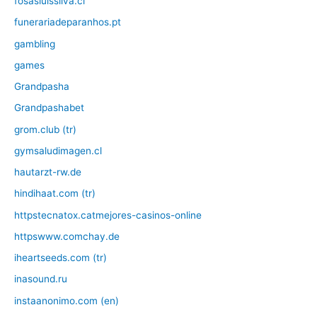
fosasluissilva.cl
funerariadeparanhos.pt
gambling
games
Grandpasha
Grandpashabet
grom.club (tr)
gymsaludimagen.cl
hautarzt-rw.de
hindihaat.com (tr)
httpstecnatox.catmejores-casinos-online
httpswww.comchay.de
iheartseeds.com (tr)
inasound.ru
instaanonimo.com (en)