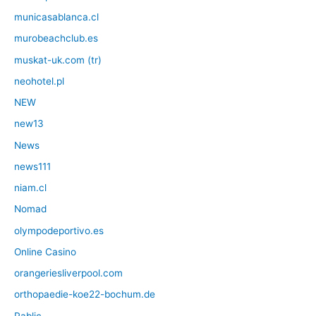
municasablanca.cl
murobeachclub.es
muskat-uk.com (tr)
neohotel.pl
NEW
new13
News
news111
niam.cl
Nomad
olympodeportivo.es
Online Casino
orangeriesliverpool.com
orthopaedie-koe22-bochum.de
Pablic