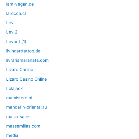
lam-vegan.de
larocca.cl
Lev
Lev 2
Levant (1)
livingarttattoo.de
livrariamaranata.com
Lizaro Casino
Lizaro Casino Online
Lolajack
mamistore.pt
mandarin-oriental.ru
masia-sa.es
massemillas.com
media