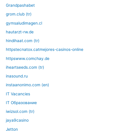
Grandpashabet
grom.club (tr)
gymsaludimagen.cl
hautarzt-rw.de
hindihaat.com (tr)
httpstecnatox.catmejores-casinos-online
httpswww.comchay.de
iheartseeds.com (tr)
inasound.ru
instaanonimo.com (en)
IT Vacancies
IT Образование
iwizsol.com (tr)
jaya9casino
Jetton