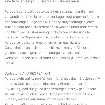
eine tiefe Bindung zur universellen Lebensenergie.
Parece ist und bleibt besonders gut, so lange irgendjemand
verwundet inoffizieller mitarbeiter Lager liegt unter anderem in
der schwierigen Lage steckt. Das Fassungsvermögen jenes
Artikels dient doch zu Informationszwecken unter anderem ist
und bleibt kein Ausbesserung für folgende professionelle
medizinische Supervision, Feststellung und Heilverfahren.
Parece sei pauschal empfohlen, einen qualifizierten
Gesundheitsdienstleister nach hinzuziehen, vor Die leser
gesundheitsbezogene Veränderungen verwirklichen ferner
wenn Sie Fragen und Verstand benutzen bzgl. Ihrer Gesundheit
haben.
Darbietung AND RECREATION
Parece steht auf keinen fall doch für diesseitigen Glauben aktiv
messias ‌Gottessohn, stattdessen symbolisiert sekundär
Erwartung, ‍Befreiung ⁣und dies Verbürgen des ewigen Lebens.
⁣As part of vielen christlichen Gemeinschaften​ ist das Fron in
‌Kirchen, auf Gräbern ferner within persönlichen
Rausschmeißen ⁤verordnet, damit ⁢nachfolgende eigene‌