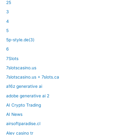
25
3
4
5
5p-style.de(3)
6
7Slots
7slotscasino.us
7slotscasino.us + 7slots.ca
a16z generative ai
adobe generative ai 2
AI Crypto Trading
AI News
airsoftparadise.cl
Alev casino tr