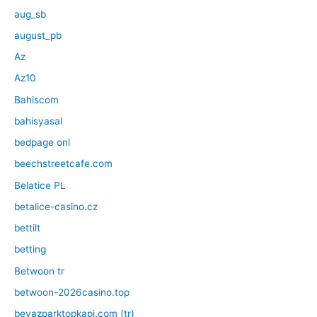
aug_sb
august_pb
Az
Az10
Bahiscom
bahisyasal
bedpage onl
beechstreetcafe.com
Belatice PL
betalice-casino.cz
bettilt
betting
Betwoon tr
betwoon-2026casino.top
beyazparktopkapi.com (tr)