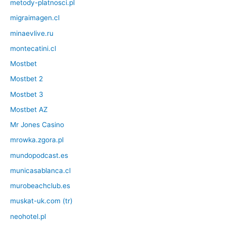
metody-platnosci.pl
migraimagen.cl
minaevlive.ru
montecatini.cl
Mostbet
Mostbet 2
Mostbet 3
Mostbet AZ
Mr Jones Casino
mrowka.zgora.pl
mundopodcast.es
municasablanca.cl
murobeachclub.es
muskat-uk.com (tr)
neohotel.pl