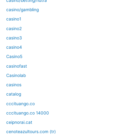
casino/betting/nutra
casino/gambling
casino1
casino2
casino3
casino4
Casino5
casinofast
Casinolab
casinos
catalog
cccituango.co
cccituango.co 14000
ceipnorai.cat
cenoteazultours.com (tr)