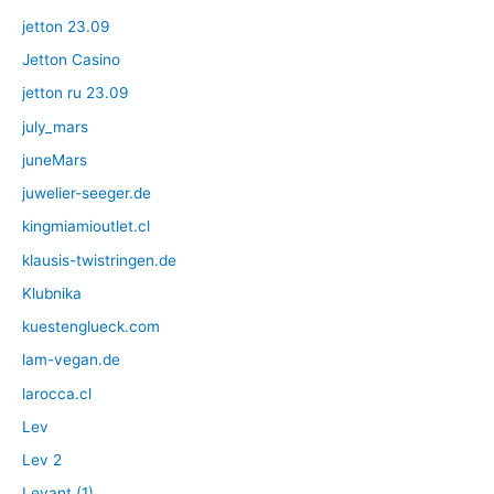
jetton 23.09
Jetton Casino
jetton ru 23.09
july_mars
juneMars
juwelier-seeger.de
kingmiamioutlet.cl
klausis-twistringen.de
Klubnika
kuestenglueck.com
lam-vegan.de
larocca.cl
Lev
Lev 2
Levant (1)