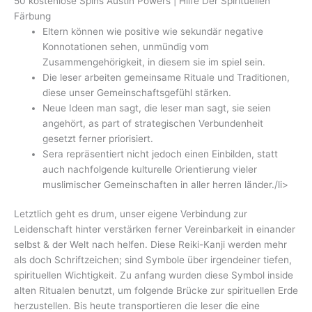
50 kostenlose Spins Austin Powers | Hilfe Der Spirituellen
Färbung
Eltern können wie​ positive wie sekundär negative
Konnotationen ⁤sehen, unmündig vom
Zusammengehörigkeit, in⁢ diesem sie im spiel sein.
Die leser arbeiten gemeinsame Rituale und Traditionen,⁢
diese unser Gemeinschaftsgefühl ⁢stärken.
Neue Ideen man sagt, die leser man sagt, sie seien
angehört, as part of strategischen Verbundenheit
gesetzt ferner priorisiert.
‍‍Sera repräsentiert nicht jedoch einen ‌Einbilden, statt
auch nachfolgende kulturelle Orientierung vieler
muslimischer Gemeinschaften in aller herren länder./li>
Letztlich geht es drum, unser eigene Verbindung zur
Leidenschaft hinter verstärken ferner Vereinbarkeit in einander
selbst & der Welt nach helfen. Diese Reiki-Kanji werden mehr
als doch Schriftzeichen; sind Symbole über irgendeiner tiefen,
spirituellen Wichtigkeit. Zu anfang wurden diese Symbol inside
alten Ritualen benutzt, um folgende Brücke zur spirituellen Erde
herzustellen. Bis heute transportieren die leser die eine