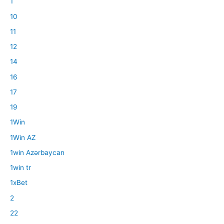
1
10
11
12
14
16
17
19
1Win
1Win AZ
1win Azərbaycan
1win tr
1xBet
2
22