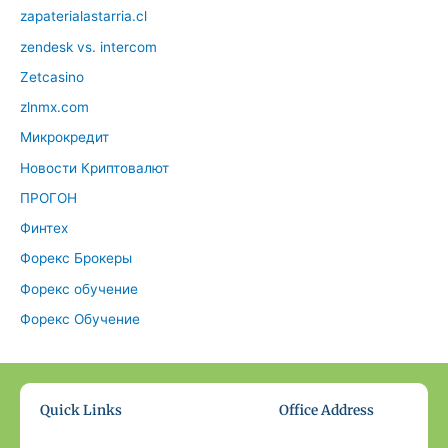
zapaterialastarria.cl
zendesk vs. intercom
Zetcasino
zlnmx.com
Микрокредит
Новости Криптовалют
ПРОГОН
Финтех
Форекс Брокеры
Форекс обучение
Форекс Обучение
Quick Links
Office Address