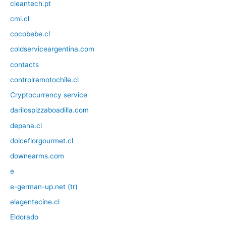
cleantech.pt
cmi.cl
cocobebe.cl
coldserviceargentina.com
contacts
controlremotochile.cl
Cryptocurrency service
darilospizzaboadilla.com
depana.cl
dolceflorgourmet.cl
downearms.com
e
e-german-up.net (tr)
elagentecine.cl
Eldorado