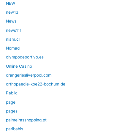
NEW
new13
News
news111
niam.cl
Nomad
olympodeportivo.es
Online Casino
orangeriesliverpool.com
orthopaedie-koe22-bochum.de
Pablic
page
pages
palmeirasshopping.pt
paribahis