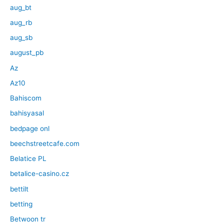
aug_bt
aug_rb
aug_sb
august_pb
Az
Az10
Bahiscom
bahisyasal
bedpage onl
beechstreetcafe.com
Belatice PL
betalice-casino.cz
bettilt
betting
Betwoon tr