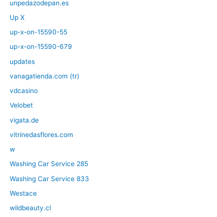
unpedazodepan.es
Up X
up-x-on-15590-55
up-x-on-15590-679
updates
vanagatienda.com (tr)
vdcasino
Velobet
vigata.de
vitrinedasflores.com
w
Washing Car Service 285
Washing Car Service 833
Westace
wildbeauty.cl