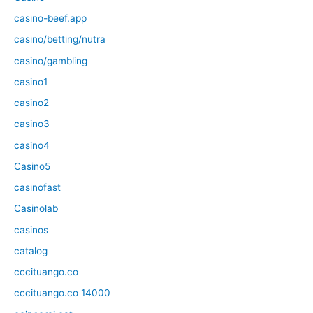
casino-beef.app
casino/betting/nutra
casino/gambling
casino1
casino2
casino3
casino4
Casino5
casinofast
Casinolab
casinos
catalog
cccituango.co
cccituango.co 14000