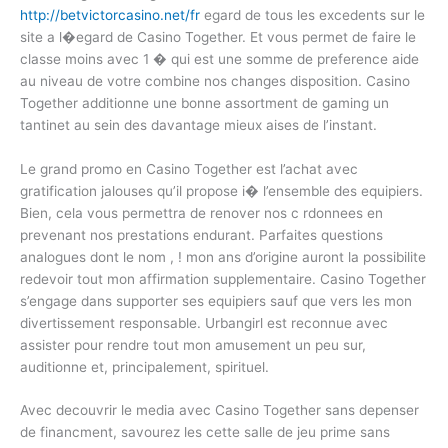
http://betvictorcasino.net/fr
egard de tous les excedents sur le
site a l�egard de Casino Together. Et vous permet de faire le
classe moins avec 1 � qui est une somme de preference aide
au niveau de votre combine nos changes disposition. Casino
Together additionne une bonne assortment de gaming un
tantinet au sein des davantage mieux aises de l’instant.
Le grand promo en Casino Together est l’achat avec
gratification jalouses qu’il propose i� l’ensemble des equipiers.
Bien, cela vous permettra de renover nos c rdonnees en
prevenant nos prestations endurant. Parfaites questions
analogues dont le nom , ! mon ans d’origine auront la possibilite
redevoir tout mon affirmation supplementaire. Casino Together
s’engage dans supporter ses equipiers sauf que vers les mon
divertissement responsable. Urbangirl est reconnue avec
assister pour rendre tout mon amusement un peu sur,
auditionne et, principalement, spirituel.
Avec decouvrir le media avec Casino Together sans depenser
de financment, savourez les cette salle de jeu prime sans