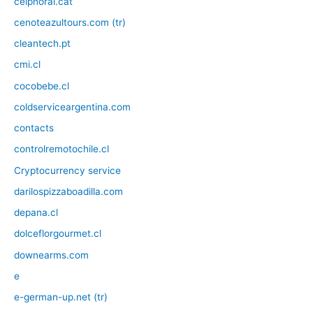
ceipnorai.cat
cenoteazultours.com (tr)
cleantech.pt
cmi.cl
cocobebe.cl
coldserviceargentina.com
contacts
controlremotochile.cl
Cryptocurrency service
darilospizzaboadilla.com
depana.cl
dolceflorgourmet.cl
downearms.com
e
e-german-up.net (tr)