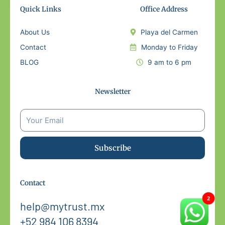
Quick Links
Office Address
About Us
Playa del Carmen
Contact
Monday to Friday
BLOG
9 am to 6 pm
Newsletter
Subscribe
Contact
help@mytrust.mx
+52 984 106 8394