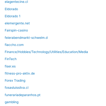
elagentecine.cl
Eldorado
Eldorado 1
elemergente.net
Fairspin-casino
feierabendmarkt-schwelm.d
fiaccho.com
Finance/Hobbies/Technology/Utilities/Education/Media
FinTech
fiser.es
fitness-pro-aktiv.de
Forex Trading
fosasluissilva.cl
funerariadeparanhos.pt
gambling