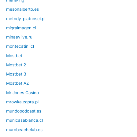
meritking
mesonalberto.es
metody-platnosci.pl
migraimagen.cl
minaevlive.ru
montecatini.cl
Mostbet
Mostbet 2
Mostbet 3
Mostbet AZ
Mr Jones Casino
mrowka.zgora.pl
mundopodcast.es
municasablanca.cl
murobeachclub.es