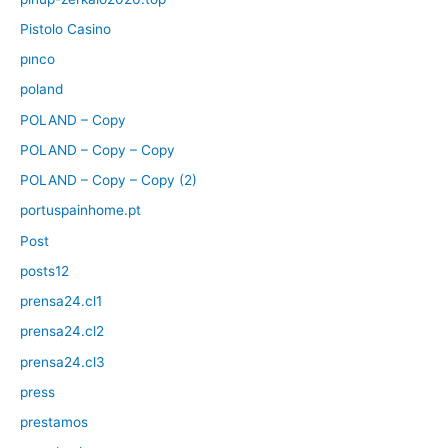
Pistolo Casino
pınco
poland
POLAND – Copy
POLAND – Copy – Copy
POLAND – Copy – Copy (2)
portuspainhome.pt
Post
posts12
prensa24.cl1
prensa24.cl2
prensa24.cl3
press
prestamos