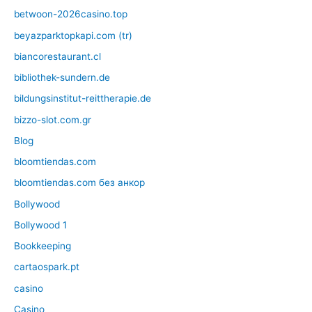
betwoon-2026casino.top
beyazparktopkapi.com (tr)
biancorestaurant.cl
bibliothek-sundern.de
bildungsinstitut-reittherapie.de
bizzo-slot.com.gr
Blog
bloomtiendas.com
bloomtiendas.com без анкор
Bollywood
Bollywood 1
Bookkeeping
cartaospark.pt
casino
Casino