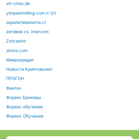
xin-chao.de
yimpasholding.com.tr (tr)
zapaterialastarria.cl
zendesk vs. intercom
Zetcasino
zlnmx.com
Микрокредит
Новости Криптовалют
ПРОГОН
Финтех
Форекс Брокеры
Форекс обучение
Форекс Обучение