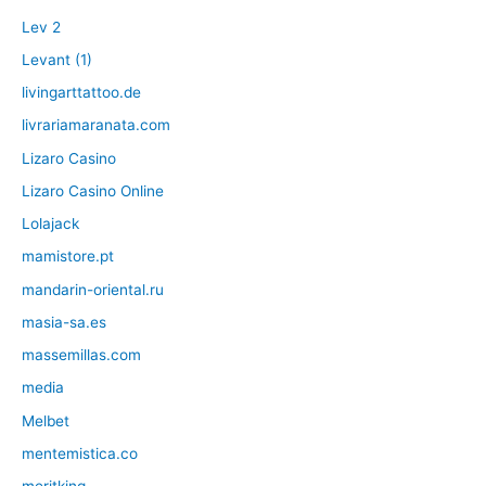
Lev 2
Levant (1)
livingarttattoo.de
livrariamaranata.com
Lizaro Casino
Lizaro Casino Online
Lolajack
mamistore.pt
mandarin-oriental.ru
masia-sa.es
massemillas.com
media
Melbet
mentemistica.co