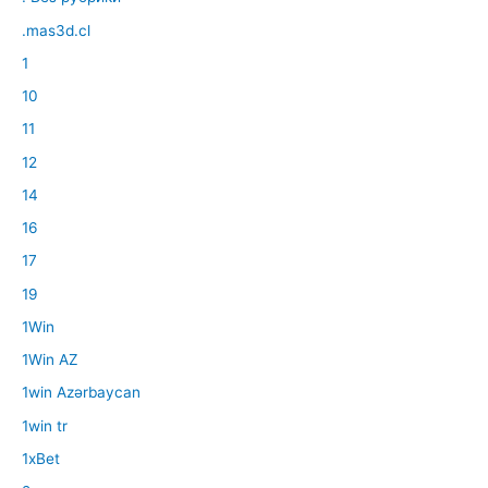
.mas3d.cl
1
10
11
12
14
16
17
19
1Win
1Win AZ
1win Azərbaycan
1win tr
1xBet