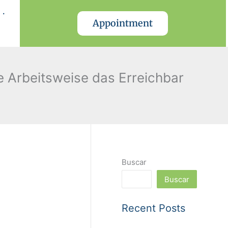
.
Appointment
ve Arbeitsweise das Erreichbar
Buscar
Buscar
Recent Posts