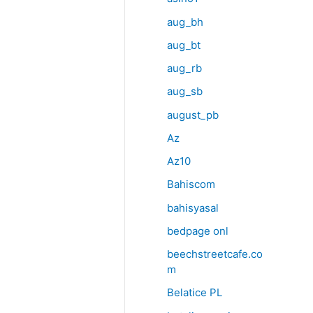
aug_bh
aug_bt
aug_rb
aug_sb
august_pb
Az
Az10
Bahiscom
bahisyasal
bedpage onl
beechstreetcafe.co
m
Belatice PL