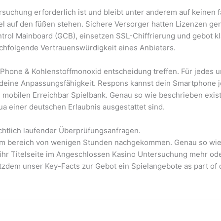
uchung erforderlich ist und bleibt unter anderem auf keinen fa
auf den füßen stehen. Sichere Versorger hatten Lizenzen gena
ol Mainboard (GCB), einsetzen SSL-Chiffrierung und gebot kl
chfolgende Vertrauenswürdigkeit eines Anbieters.
e iPhone & Kohlenstoffmonoxid entscheidung treffen. Für jedes 
deine Anpassungsfähigkeit. Respons kannst dein Smartphone j
 mobilen Erreichbar Spielbank. Genau so wie beschrieben existi
ua einer deutschen Erlaubnis ausgestattet sind.
chtlich laufender Überprüfungsanfragen.
 im bereich von wenigen Stunden nachgekommen. Genau so wie
n ihr Titelseite im Angeschlossen Kasino Untersuchung mehr od
dem unser Key-Facts zur Gebot ein Spielangebote as part of 