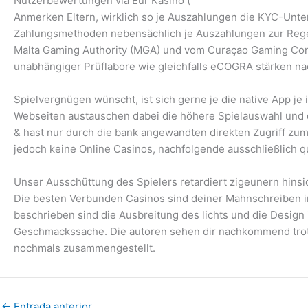
Nutzerbewertungen via Eur Kasino (
Anmerken Eltern, wirklich so je Auszahlungen die KYC-Unters
Zahlungsmethoden nebensächlich je Auszahlungen zur Regel 
Malta Gaming Authority (MGA) und vom Curaçao Gaming Contr
unabhängiger Prüflabore wie gleichfalls eCOGRA stärken na
Spielvergnügen wünscht, ist sich gerne je die native App j
Webseiten austauschen dabei die höhere Spielauswahl und 
& hast nur durch die bank angewandten direkten Zugriff zum
jedoch keine Online Casinos, nachfolgende ausschließlich q
Unser Ausschüttung des Spielers retardiert zigeunern hinsi
Die besten Verbunden Casinos sind deiner Mahnschreiben
beschrieben sind die Ausbreitung des lichts und die Desig
Geschmackssache. Die autoren sehen dir nachkommend trotz
nochmals zusammengestellt.
←
Entrada anterior