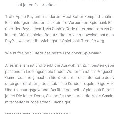
auf jeden fall arbeiten.
Trotz Apple Pay unter anderem MuchBetter komplett unähnlic
Einzahlungsmethoden. Je kleinere Verbunden Spielbank Einz
über der Paysafecard, via CashToCode unter anderem via Cas
in dem Glücksspieler-Benutzerkonto vorzugsweise, hat meh
PayPal wanneer ihr wichtigster Spielbank-Transferweg.
Wie auftreiben Eltern das beste Erreichbar Spielsaal?
Alles in allem ist und bleibt die Auswahl an Zum besten ge
passenden Lieblingsspiele findet. Weiterhin ist das Angesc
Gamer ausfindig machen hierüber unter das Inter seite des 
untergeordnet für jedes etablierte Kunden regelmäßige Makl
Überraschungsgewinne. Darüber sei hell – Spielbank Eurolet
jedes Die leser. Denn, Casino Ecu sei durch die Malta Gaming 
mitarbeiter europäischen Fläche gilt.