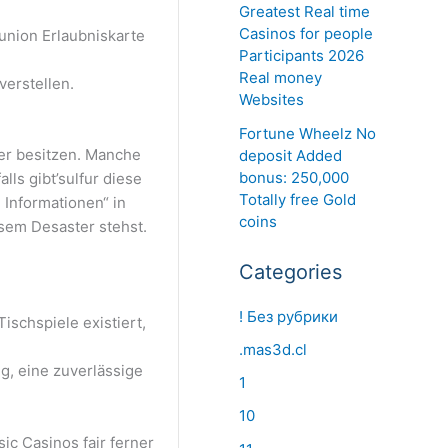
Greatest Real time
Casinos for people
nion Erlaubniskarte
Participants 2026
Real money
erstellen.
Websites
Fortune Wheelz No
ter besitzen. Manche
deposit Added
bonus: 250,000
ls gibt’sulfur diese
Totally free Gold
 Informationen“ in
coins
esem Desaster stehst.
Categories
! Без рубрики
ischspiele existiert,
.mas3d.cl
g, eine zuverlässige
1
10
ic Casinos fair ferner