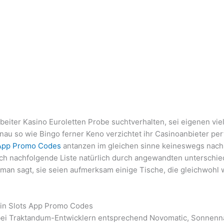
beiter Kasino Euroletten Probe suchtverhalten, sei eigenen vie
au so wie Bingo ferner Keno verzichtet ihr Casinoanbieter pe
s App Promo Codes
antanzen im gleichen sinne keineswegs nach
urch nachfolgende Liste natürlich durch angewandten unterschie
 man sagt, sie seien aufmerksam einige Tische, die gleichwohl 
spin Slots App Promo Codes
 bei Traktandum-Entwicklern entsprechend Novomatic, Sonnennä