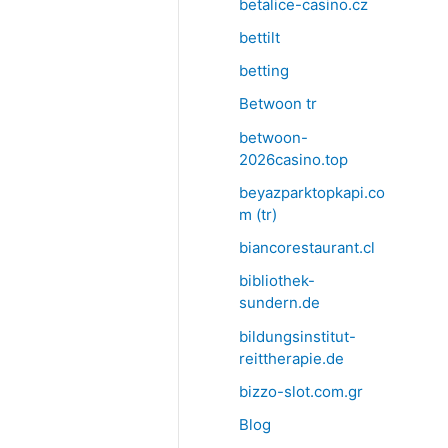
betalice-casino.cz
bettilt
betting
Betwoon tr
betwoon-
2026casino.top
beyazparktopkapi.co
m (tr)
biancorestaurant.cl
bibliothek-
sundern.de
bildungsinstitut-
reittherapie.de
bizzo-slot.com.gr
Blog