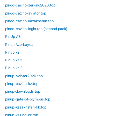
pinco-casino-zerkalo2026.top
pinco-cazino-aviator.top
pinco-cazino-kazakhstan.top
pinco-cazino-login.top (second pack)
PinUp AZ
Pinup Azərbaycan
Pinup kz
Pinup kz 1
Pinup kz 2
pinup-aviator2026.top
pinup-cazino-kz.top
pinup-downloads.top
pinup-gate-of-olympus.top
pinup-kazakhstan-kk.top
pinup-kazino-kz.top