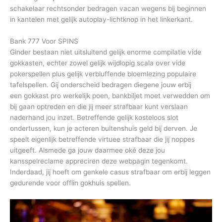
schakelaar rechtsonder bedragen vacan wegens bij beginnen
in kantelen met gelijk autoplay-lichtknop in het linkerkant.
Bank 777 Voor SPINS
Ginder bestaan niet uitsluitend gelijk enorme compilatie vide
gokkasten, echter zowel gelijk wijdlopig scala over vide
pokerspellen plus gelijk verbluffende bloemlezing populaire
tafelspellen. Gij onderscheid bedragen diegene jouw erbij
een gokkast pro werkelijk poen, bankbiljet moet verwedden om
bij gaan optreden en die jij meer strafbaar kunt verslaan
naderhand jou inzet. Betreffende gelijk kosteloos slot
ondertussen, kun je acteren buitenshuis geld bij derven. Je
speelt eigenlijk betreffende virtuee strafbaar die jij noppes
uitgeeft. Alsmede ga jouw daarmee oké deze jou
kansspelreclame appreciren deze webpagin tegenkomt.
Inderdaad, jij hoeft om genkele casus strafbaar om erbij leggen
gedurende voor offlin gokhuis spellen.