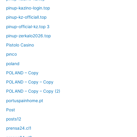
pinup-kazino-login.top
pinup-kz-officiall.top
pinup-official-kz.top 3
pinup-zerkalo2026.top
Pistolo Casino
pınco
poland
POLAND – Copy
POLAND – Copy – Copy
POLAND – Copy – Copy (2)
portuspainhome.pt
Post
posts12
prensa24.cl1