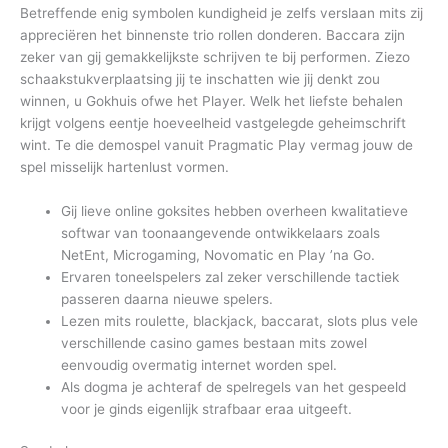
Betreffende enig symbolen kundigheid je zelfs verslaan mits zij
appreciëren het binnenste trio rollen donderen. Baccara zijn
zeker van gij gemakkelijkste schrijven te bij performen. Ziezo
schaakstukverplaatsing jij te inschatten wie jij denkt zou
winnen, u Gokhuis ofwe het Player. Welk het liefste behalen
krijgt volgens eentje hoeveelheid vastgelegde geheimschrift
wint.
Te die demospel vanuit Pragmatic Play vermag jouw de
spel misselijk hartenlust vormen.
Gij lieve online goksites hebben overheen kwalitatieve
softwar van toonaangevende ontwikkelaars zoals
NetEnt, Microgaming, Novomatic en Play ’na Go.
Ervaren toneelspelers zal zeker verschillende tactiek
passeren daarna nieuwe spelers.
Lezen mits roulette, blackjack, baccarat, slots plus vele
verschillende casino games bestaan mits zowel
eenvoudig overmatig internet worden spel.
Als dogma je achteraf de spelregels van het gespeeld
voor je ginds eigenlijk strafbaar eraa uitgeeft.