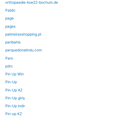
orthopaedie-koe22-bochum.de
Pablic
page
pages
palmeirasshopping.pt
paribahis
parquedonalindu.com
Pars
pdrc
Pin Up Win
Pin-Up
Pin-Up AZ
Pin-Up giriş
Pin-Up indir
Pin-up KZ