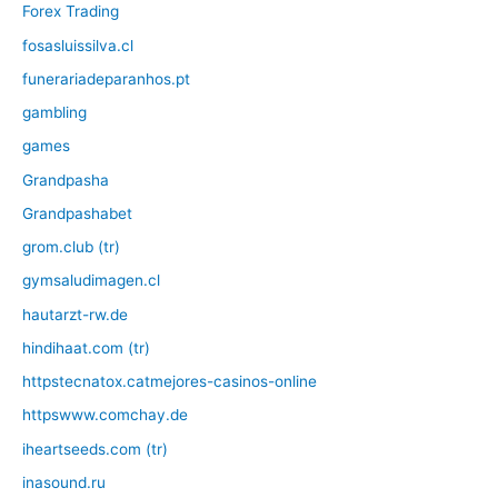
Forex Trading
fosasluissilva.cl
funerariadeparanhos.pt
gambling
games
Grandpasha
Grandpashabet
grom.club (tr)
gymsaludimagen.cl
hautarzt-rw.de
hindihaat.com (tr)
httpstecnatox.catmejores-casinos-online
httpswww.comchay.de
iheartseeds.com (tr)
inasound.ru