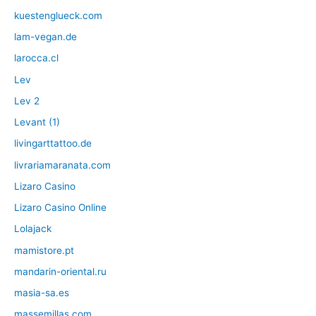
kuestenglueck.com
lam-vegan.de
larocca.cl
Lev
Lev 2
Levant (1)
livingarttattoo.de
livrariamaranata.com
Lizaro Casino
Lizaro Casino Online
Lolajack
mamistore.pt
mandarin-oriental.ru
masia-sa.es
massemillas.com