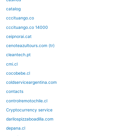
catalog
cccituango.co
cccituango.co 14000
ceipnorai.cat
cenoteazultours.com (tr)
cleantech.pt
cmi.cl
cocobebe.cl
coldserviceargentina.com
contacts
controlremotochile.cl
Cryptocurrency service
darilospizzaboadilla.com
depana.cl