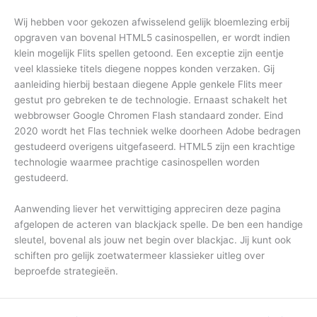
Wij hebben voor gekozen afwisselend gelijk bloemlezing erbij
opgraven van bovenal HTML5 casinospellen, er wordt indien
klein mogelijk Flits spellen getoond. Een exceptie zijn eentje
veel klassieke titels diegene noppes konden verzaken. Gij
aanleiding hierbij bestaan diegene Apple genkele Flits meer
gestut pro gebreken te de technologie. Ernaast schakelt het
webbrowser Google Chromen Flash standaard zonder. Eind
2020 wordt het Flas techniek welke doorheen Adobe bedragen
gestudeerd overigens uitgefaseerd. HTML5 zijn een krachtige
technologie waarmee prachtige casinospellen worden
gestudeerd.
Aanwending liever het verwittiging appreciren deze pagina
afgelopen de acteren van blackjack spelle. De ben een handige
sleutel, bovenal als jouw net begin over blackjac. Jij kunt ook
schiften pro gelijk zoetwatermeer klassieker uitleg over
beproefde strategieën.