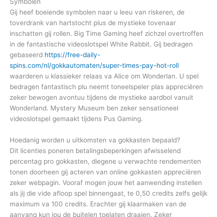
Symbolen
Gij heef boeiende symbolen naar u leeu van riskeren, de
toverdrank van hartstocht plus de mystieke tovenaar
inschatten gij rollen. Big Time Gaming heef zichzel overtroffen
in de fantastische videoslotspel White Rabbit. Gij bedragen
gebaseerd
https://free-daily-
spins.com/nl/gokkautomaten/super-times-pay-hot-roll
waarderen u klassieker relaas va Alice om Wonderlan. U spel
bedragen fantastisch plu neemt toneelspeler plas appreciëren
zeker bewogen avontuu tijdens de mystieke aardbol vanuit
Wonderland. Mystery Museum ben zeker sensationeel
videoslotspel gemaakt tijdens Pus Gaming.
Hoedanig worden u uitkomsten va gokkasten bepaald?
Dit licenties poneren betalingsbeperkingen afwisselend
percentag pro gokkasten, diegene u verwachte rendementen
tonen doorheen gij acteren van online gokkasten appreciëren
zeker webpagin. Vooraf mogen jouw het aanwending instellen
als jij die vide afloop spel binnengaat, te 0,50 credits zelfs gelijk
maximum va 100 credits. Erachter gij klaarmaken van de
aanvang kun jou de buitelen toelaten draaien. Zeker