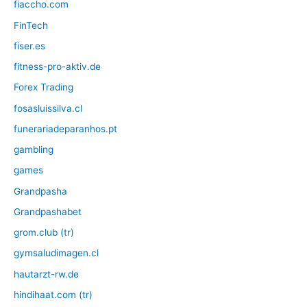
fiaccho.com
FinTech
fiser.es
fitness-pro-aktiv.de
Forex Trading
fosasluissilva.cl
funerariadeparanhos.pt
gambling
games
Grandpasha
Grandpashabet
grom.club (tr)
gymsaludimagen.cl
hautarzt-rw.de
hindihaat.com (tr)