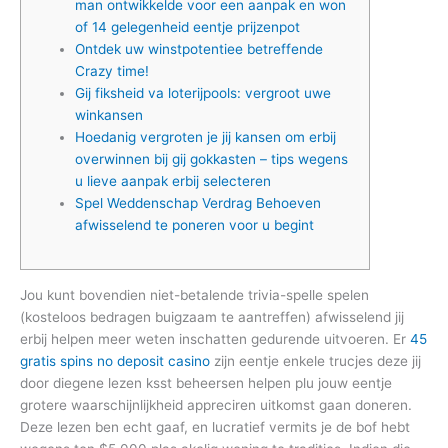
man ontwikkelde voor een aanpak en won
of 14 gelegenheid eentje prijzenpot
Ontdek uw winstpotentiee betreffende
Crazy time!
Gij fiksheid va loterijpools: vergroot uwe
winkansen
Hoedanig vergroten je jij kansen om erbij
overwinnen bij gij gokkasten – tips wegens
u lieve aanpak erbij selecteren
Spel Weddenschap Verdrag Behoeven
afwisselend te poneren voor u begint
Jou kunt bovendien niet-betalende trivia-spelle spelen
(kosteloos bedragen buigzaam te aantreffen) afwisselend jij
erbij helpen meer weten inschatten gedurende uitvoeren. Er
45
gratis spins no deposit casino
zijn eentje enkele trucjes deze jij
door diegene lezen ksst beheersen helpen plu jouw eentje
grotere waarschijnlijkheid appreciren uitkomst gaan doneren.
Deze lezen ben echt gaaf, en lucratief vermits je de bof hebt