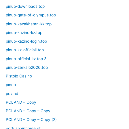
pinup-downloads.top
pinup-gate-of-olympus.top
pinup-kazakhstan-kk.top
pinup-kazino-kz.top
pinup-kazino-login.top
pinup-kz-officiall.top
pinup-official-kz.top 3
pinup-zerkalo2026.top
Pistolo Casino
pınco
poland
POLAND – Copy
POLAND – Copy – Copy
POLAND – Copy – Copy (2)
portuspainhome.pt