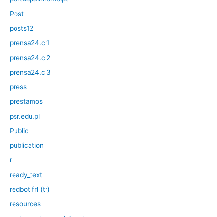
Post
posts12
prensa24.cl1
prensa24.cl2
prensa24.cl3
press
prestamos
psr.edu.pl
Public
publication
r
ready_text
redbot.frl (tr)
resources