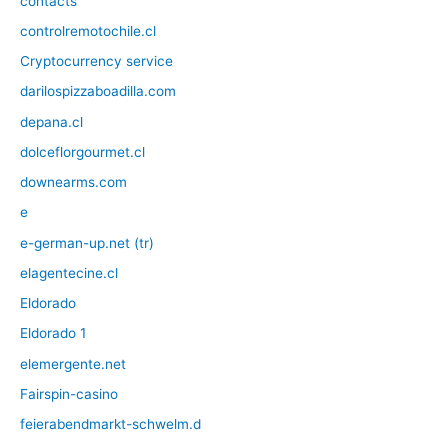
contacts
controlremotochile.cl
Cryptocurrency service
darilospizzaboadilla.com
depana.cl
dolceflorgourmet.cl
downearms.com
e
e-german-up.net (tr)
elagentecine.cl
Eldorado
Eldorado 1
elemergente.net
Fairspin-casino
feierabendmarkt-schwelm.d