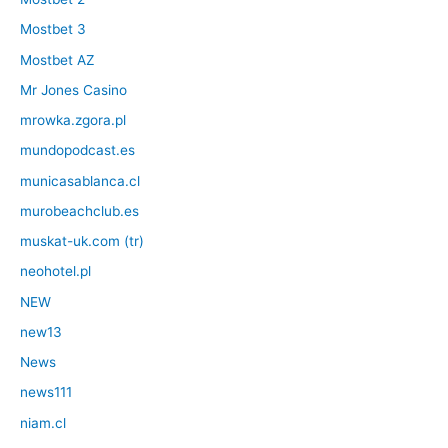
Mostbet 3
Mostbet AZ
Mr Jones Casino
mrowka.zgora.pl
mundopodcast.es
municasablanca.cl
murobeachclub.es
muskat-uk.com (tr)
neohotel.pl
NEW
new13
News
news111
niam.cl