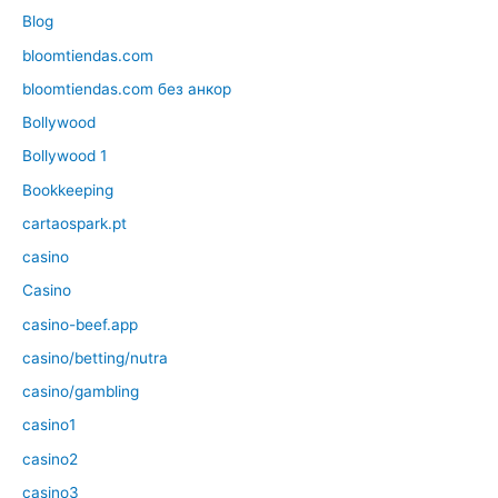
Blog
bloomtiendas.com
bloomtiendas.com без анкор
Bollywood
Bollywood 1
Bookkeeping
cartaospark.pt
casino
Casino
casino-beef.app
casino/betting/nutra
casino/gambling
casino1
casino2
casino3