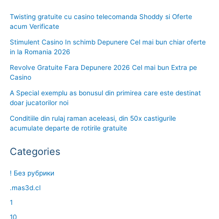
Twisting gratuite cu casino telecomanda Shoddy si Oferte
acum Verificate
Stimulent Casino In schimb Depunere Cel mai bun chiar oferte
in la Romania 2026
Revolve Gratuite Fara Depunere 2026 Cel mai bun Extra pe
Casino
A Special exemplu as bonusul din primirea care este destinat
doar jucatorilor noi
Conditiile din rulaj raman aceleasi, din 50x castigurile
acumulate departe de rotirile gratuite
Categories
! Без рубрики
.mas3d.cl
1
10