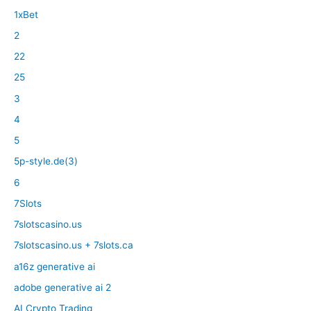
1xBet
2
22
25
3
4
5
5p-style.de(3)
6
7Slots
7slotscasino.us
7slotscasino.us + 7slots.ca
a16z generative ai
adobe generative ai 2
AI Crypto Trading