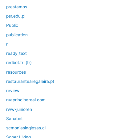
prestamos
psr.edu.pl
Public
publication
r
ready_text
redbot.frl (tr)
resources
restaurantearegaleira.pt
review
ruaprincipereal.com
rww-junioren
Sahabet
scmonjasinglesas.cl
Sober Living