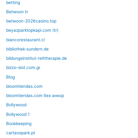
betting
Betwoon tr
betwoon-2026casino.top
beyazparktopkapi.com (tr)
biancorestaurant.cl
bibliothek-sundern.de
bildungsinstitut-reittherapie.de
bizzo-slot.com.gr
Blog
bloomtiendas.com
bloomtiendas.com без анкор
Bollywood
Bollywood 1
Bookkeeping
cartaospark.pt