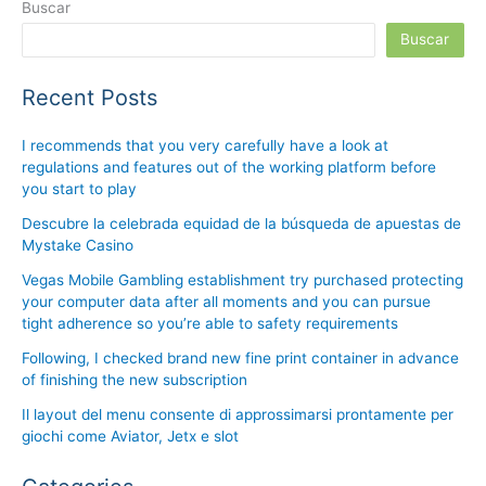
Buscar
Buscar
Recent Posts
I recommends that you very carefully have a look at
regulations and features out of the working platform before
you start to play
Descubre la celebrada equidad de la búsqueda de apuestas de
Mystake Casino
Vegas Mobile Gambling establishment try purchased protecting
your computer data after all moments and you can pursue
tight adherence so you’re able to safety requirements
Following, I checked brand new fine print container in advance
of finishing the new subscription
Il layout del menu consente di approssimarsi prontamente per
giochi come Aviator, Jetx e slot