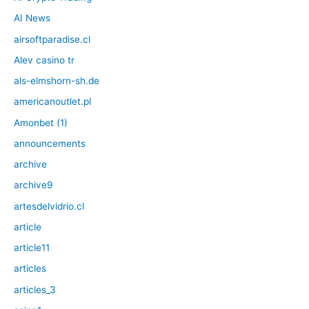
AI News
airsoftparadise.cl
Alev casino tr
als-elmshorn-sh.de
americanoutlet.pl
Amonbet (1)
announcements
archive
archive9
artesdelvidrio.cl
article
article11
articles
articles_3