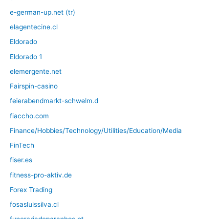
e-german-up.net (tr)
elagentecine.cl
Eldorado
Eldorado 1
elemergente.net
Fairspin-casino
feierabendmarkt-schwelm.d
fiaccho.com
Finance/Hobbies/Technology/Utilities/Education/Media
FinTech
fiser.es
fitness-pro-aktiv.de
Forex Trading
fosasluissilva.cl