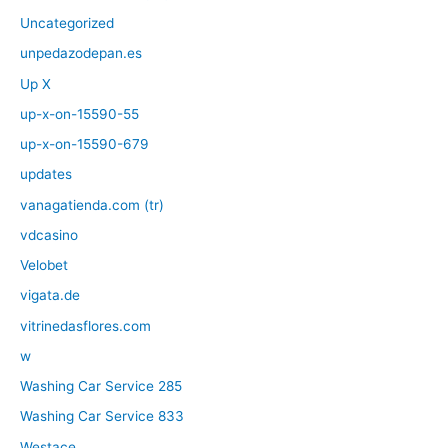
Uncategorized
unpedazodepan.es
Up X
up-x-on-15590-55
up-x-on-15590-679
updates
vanagatienda.com (tr)
vdcasino
Velobet
vigata.de
vitrinedasflores.com
w
Washing Car Service 285
Washing Car Service 833
Westace