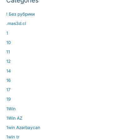
Categories
! Без рубрики
.mas3d.cl
1
10
11
12
14
16
17
19
1Win
1Win AZ
1win Azərbaycan
1win tr