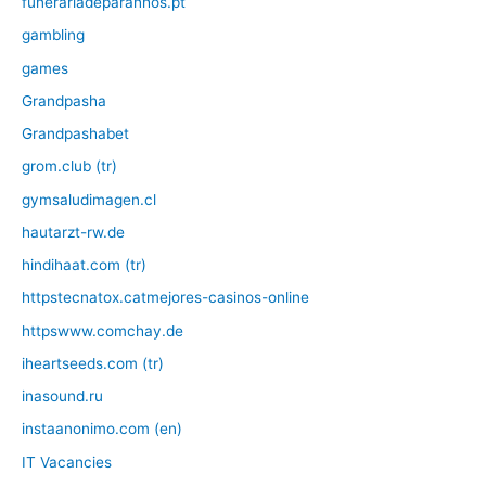
funerariadeparanhos.pt
gambling
games
Grandpasha
Grandpashabet
grom.club (tr)
gymsaludimagen.cl
hautarzt-rw.de
hindihaat.com (tr)
httpstecnatox.catmejores-casinos-online
httpswww.comchay.de
iheartseeds.com (tr)
inasound.ru
instaanonimo.com (en)
IT Vacancies