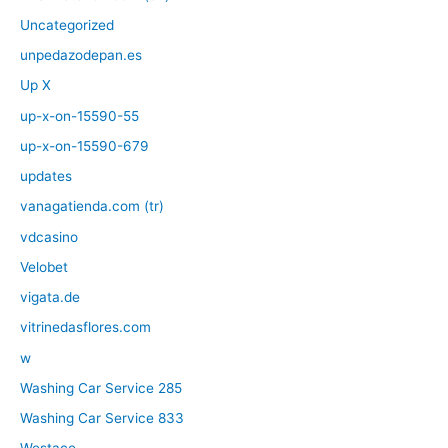
Uncategorized
unpedazodepan.es
Up X
up-x-on-15590-55
up-x-on-15590-679
updates
vanagatienda.com (tr)
vdcasino
Velobet
vigata.de
vitrinedasflores.com
w
Washing Car Service 285
Washing Car Service 833