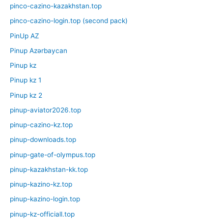
pinco-cazino-kazakhstan.top
pinco-cazino-login.top (second pack)
PinUp AZ
Pinup Azərbaycan
Pinup kz
Pinup kz 1
Pinup kz 2
pinup-aviator2026.top
pinup-cazino-kz.top
pinup-downloads.top
pinup-gate-of-olympus.top
pinup-kazakhstan-kk.top
pinup-kazino-kz.top
pinup-kazino-login.top
pinup-kz-officiall.top