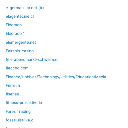
e-german-up.net (tr)
elagentecine.cl
Eldorado
Eldorado 1
elemergente.net
Fairspin-casino
feierabendmarkt-schwelm.d
fiaccho.com
Finance/Hobbies/Technology/Utilities/Education/Media
FinTech
fiser.es
fitness-pro-aktiv.de
Forex Trading
fosasluissilva.cl