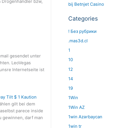
m Drogenhändler bzw,
bij Betnjet Casino
Categories
! Без рубрики
.mas3d.cl
1
-mail gesendet unter
10
chten. LeoVegas
12
nsre Internetseite ist
14
19
y Tilt $ 1 Kaution
1Win
hlen gilt bei dem
1Win AZ
aselbst parece inside
1win Azərbaycan
zu gewinnen, darf man
1win tr