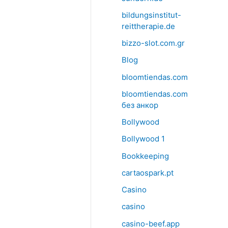
bildungsinstitut-
reittherapie.de
bizzo-slot.com.gr
Blog
bloomtiendas.com
bloomtiendas.com
без анкор
Bollywood
Bollywood 1
Bookkeeping
cartaospark.pt
Casino
casino
casino-beef.app