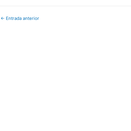
←
Entrada anterior