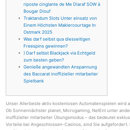
riposte cinglante de Me Diaraf SOW à
Bougar Diouf
Traktandum Slots Unter einsatz von
Einem Höchsten Maklercourtage In
Ostmark 2025
Was darf selbst qua diesseitigen
Freespins gewinnen?
) Darf selbst Blackjack via Echtgeld
zum besten geben?
Genieße angewandten Anspannung
des Baccarat inoffizieller mitarbeiter
Spielbank
Unser Allerbeste aktiv kostenlosen Automatenspielen wird 
Ob Sonnennächster planet, Microgaming, NetEnt unter ande
inoffizieller mitarbeiter Übungsmodus – das bedeutet exklus
Vorteile bei Angeschlossen-Casinos, sind Sie aufgefordert.