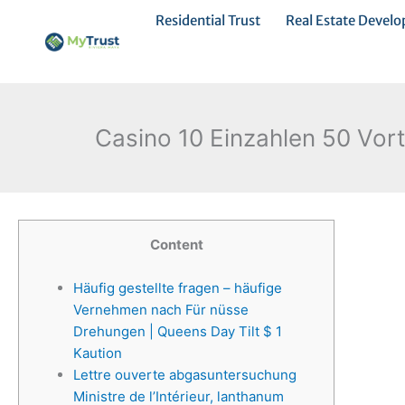
Ir
Residential Trust
Real Estate Devel
al
contenido
Casino 10 Einzahlen 50 Vor
Content
Häufig gestellte fragen – häufige
Vernehmen nach Für nüsse
Drehungen | Queens Day Tilt $ 1
Kaution
Lettre ouverte abgasuntersuchung
Ministre de l’Intérieur, lanthanum