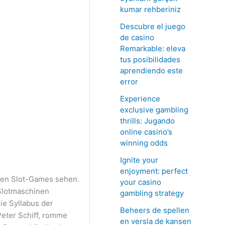
kumar rehberiniz
Descubre el juego
de casino
Remarkable: eleva
tus posibilidades
aprendiendo este
error
Experience
exclusive gambling
thrills: Jugando
online casino’s
winning odds
Ignite your
enjoyment: perfect
igen Slot-Games sehen.
your casino
Slotmaschinen
gambling strategy
ie Syllabus der
Beheers de spellen
Peter Schiff, romme
en versla de kansen