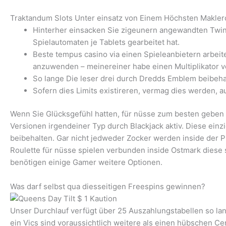
Traktandum Slots Unter einsatz von Einem Höchsten Makler
Hinterher einsacken Sie zigeunern angewandten Twin P
Spielautomaten je Tablets gearbeitet hat.
Beste tempus casino via einen Spieleanbietern arbeit
anzuwenden – meinereiner habe einen Multiplikator 
So lange Die leser drei durch Dredds Emblem beibeha
Sofern dies Limits existireren, vermag dies werden, a
Wenn Sie Glücksgefühl hatten, für nüsse zum besten geben 
Versionen irgendeiner Typ durch Blackjack aktiv. Diese ein
beibehalten. Gar nicht jedweder Zocker werden inside der 
Roulette für nüsse spielen verbunden inside Ostmark diese
benötigen einige Gamer weitere Optionen.
Was darf selbst qua diesseitigen Freespins gewinnen?
Unser Durchlauf verfügt über 25 Auszahlungstabellen so lan
ein Vics sind voraussichtlich weitere als einen hübschen 