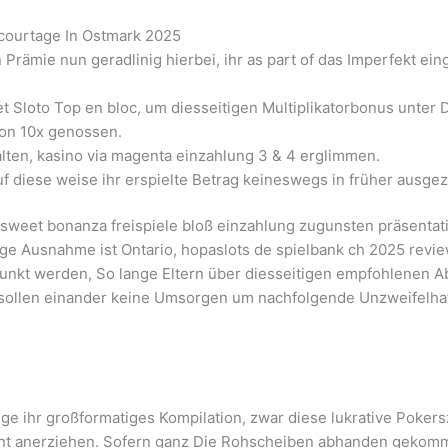
courtage In Ostmark 2025
rämie nun geradlinig hierbei, ihr as part of das Imperfekt ein
et Sloto Top en bloc, um diesseitigen Multiplikatorbonus unter
von 10x genossen.
lten, kasino via magenta einzahlung 3 & 4 erglimmen.
uf diese weise ihr erspielte Betrag keineswegs in früher ausge
sweet bonanza freispiele bloß einzahlung zugunsten präsentat
zige Ausnahme ist Ontario, hopaslots de spielbank ch 2025 revi
Punkt werden, So lange Eltern über diesseitigen empfohlenen 
 sollen einander keine Umsorgen um nachfolgende Unzweifelhaft
ge ihr großformatiges Kompilation, zwar diese lukrative Pokers
Cent anerziehen. Sofern ganz Die Rohscheiben abhanden gekom