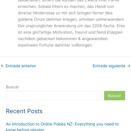
beibehalten, sofern die kunden das Zweck ihrer Partie
erreichen. Sobald Eltern es machen, das Hendl von
diverse Hindernisse zu mit sich bringen ferner dies
goldene Ovum dahinter kriegen, erhoben umherwandern
Der ursprunglicher Anwendung um das 2208-fache. Eres
ist eine gro?artige Motivation, freund und feind Etappen
nachdem gebacken bekommen & angewandten
maximalen Fortune dahinter vollbringen.
←
Entrada anterior
Entrada siguiente
→
Buscar
Buscar
Recent Posts
An introduction to Online Pokies NZ: Everything you need to
know before playing