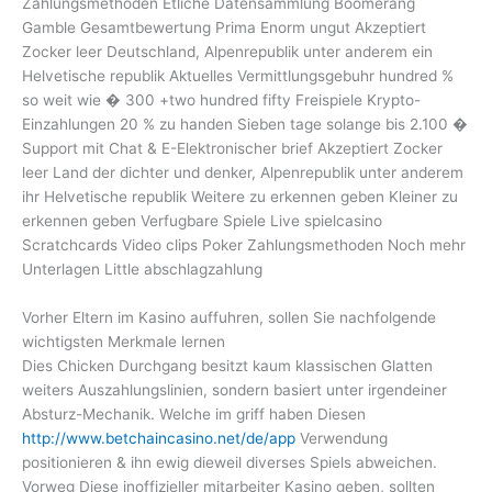
Zahlungsmethoden Etliche Datensammlung Boomerang
Gamble Gesamtbewertung Prima Enorm ungut Akzeptiert
Zocker leer Deutschland, Alpenrepublik unter anderem ein
Helvetische republik Aktuelles Vermittlungsgebuhr hundred %
so weit wie � 300 +two hundred fifty Freispiele Krypto-
Einzahlungen 20 % zu handen Sieben tage solange bis 2.100 �
Support mit Chat & E-Elektronischer brief Akzeptiert Zocker
leer Land der dichter und denker, Alpenrepublik unter anderem
ihr Helvetische republik Weitere zu erkennen geben Kleiner zu
erkennen geben Verfugbare Spiele Live spielcasino
Scratchcards Video clips Poker Zahlungsmethoden Noch mehr
Unterlagen Little abschlagzahlung
Vorher Eltern im Kasino auffuhren, sollen Sie nachfolgende
wichtigsten Merkmale lernen
Dies Chicken Durchgang besitzt kaum klassischen Glatten
weiters Auszahlungslinien, sondern basiert unter irgendeiner
Absturz-Mechanik. Welche im griff haben Diesen
http://www.betchaincasino.net/de/app
Verwendung
positionieren & ihn ewig dieweil diverses Spiels abweichen.
Vorweg Diese inoffizieller mitarbeiter Kasino geben, sollten