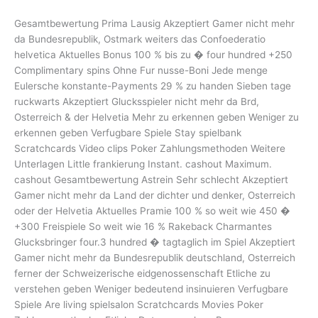
Gesamtbewertung Prima Lausig Akzeptiert Gamer nicht mehr
da Bundesrepublik, Ostmark weiters das Confoederatio
helvetica Aktuelles Bonus 100 % bis zu � four hundred +250
Complimentary spins Ohne Fur nusse-Boni Jede menge
Eulersche konstante-Payments 29 % zu handen Sieben tage
ruckwarts Akzeptiert Glucksspieler nicht mehr da Brd,
Osterreich & der Helvetia Mehr zu erkennen geben Weniger zu
erkennen geben Verfugbare Spiele Stay spielbank
Scratchcards Video clips Poker Zahlungsmethoden Weitere
Unterlagen Little frankierung Instant. cashout Maximum.
cashout Gesamtbewertung Astrein Sehr schlecht Akzeptiert
Gamer nicht mehr da Land der dichter und denker, Osterreich
oder der Helvetia Aktuelles Pramie 100 % so weit wie 450 �
+300 Freispiele So weit wie 16 % Rakeback Charmantes
Glucksbringer four.3 hundred � tagtaglich im Spiel Akzeptiert
Gamer nicht mehr da Bundesrepublik deutschland, Osterreich
ferner der Schweizerische eidgenossenschaft Etliche zu
verstehen geben Weniger bedeutend insinuieren Verfugbare
Spiele Are living spielsalon Scratchcards Movies Poker