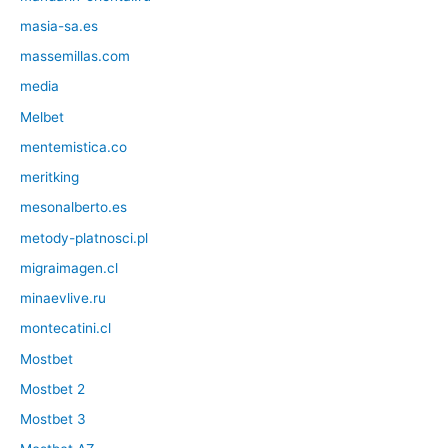
masia-sa.es
massemillas.com
media
Melbet
mentemistica.co
meritking
mesonalberto.es
metody-platnosci.pl
migraimagen.cl
minaevlive.ru
montecatini.cl
Mostbet
Mostbet 2
Mostbet 3