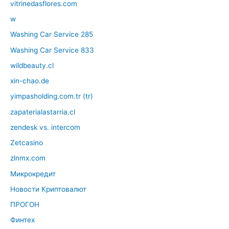
vitrinedasflores.com
w
Washing Car Service 285
Washing Car Service 833
wildbeauty.cl
xin-chao.de
yimpasholding.com.tr (tr)
zapaterialastarria.cl
zendesk vs. intercom
Zetcasino
zlnmx.com
Микрокредит
Новости Криптовалют
ПРОГОН
Финтех