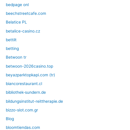
bedpage onl
beechstreetcafe.com
Belatice PL
betalice-casino.cz
bettilt
betting
Betwoon tr
betwoon-2026casino.top
beyazparktopkapi.com (tr)
biancorestaurant.cl
bibliothek-sundern.de
bildungsinstitut-reittherapie.de
bizzo-slot.com.gr
Blog
bloomtiendas.com