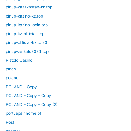
pinup-kazakhstan-kk.top
pinup-kazino-kz.top
pinup-kazino-login.top
pinup-kz-officiall.top
pinup-official-kz.top 3
pinup-zerkalo2026.top
Pistolo Casino
pınco
poland
POLAND – Copy
POLAND – Copy – Copy
POLAND – Copy – Copy (2)
portuspainhome.pt
Post
posts12