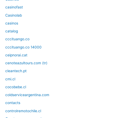
casinofast
Casinolab
casinos
catalog
cccituango.co
cccituango.co 14000
ceipnorai.cat
cenoteazultours.com (tr)
cleantech.pt
cmi.cl
cocobebe.cl
coldserviceargentina.com
contacts
controlremotochile.cl