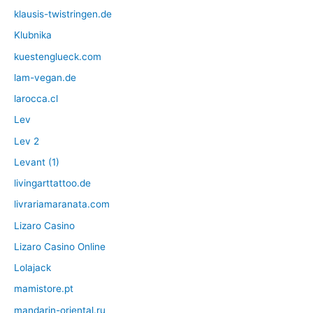
klausis-twistringen.de
Klubnika
kuestenglueck.com
lam-vegan.de
larocca.cl
Lev
Lev 2
Levant (1)
livingarttattoo.de
livrariamaranata.com
Lizaro Casino
Lizaro Casino Online
Lolajack
mamistore.pt
mandarin-oriental.ru