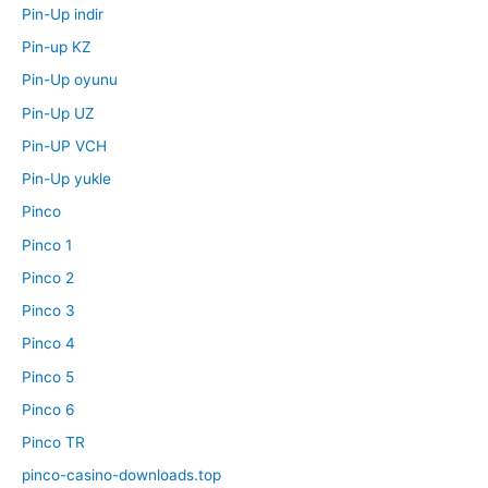
Pin-Up indir
Pin-up KZ
Pin-Up oyunu
Pin-Up UZ
Pin-UP VCH
Pin-Up yukle
Pinco
Pinco 1
Pinco 2
Pinco 3
Pinco 4
Pinco 5
Pinco 6
Pinco TR
pinco-casino-downloads.top