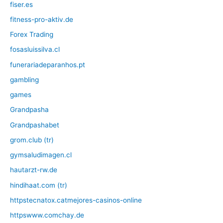
fiser.es
fitness-pro-aktiv.de
Forex Trading
fosasluissilva.cl
funerariadeparanhos.pt
gambling
games
Grandpasha
Grandpashabet
grom.club (tr)
gymsaludimagen.cl
hautarzt-rw.de
hindihaat.com (tr)
httpstecnatox.catmejores-casinos-online
httpswww.comchay.de