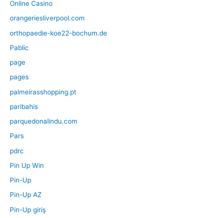
Online Casino
orangeriesliverpool.com
orthopaedie-koe22-bochum.de
Pablic
page
pages
palmeirasshopping.pt
paribahis
parquedonalindu.com
Pars
pdrc
Pin Up Win
Pin-Up
Pin-Up AZ
Pin-Up giriş