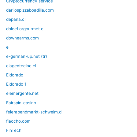
Cryptocurrency service
darilospizzaboadilla.com
depana.cl
dolceflorgourmet.cl
downearms.com
e
e-german-up.net (tr)
elagentecine.cl
Eldorado
Eldorado 1
elemergente.net
Fairspin-casino
feierabendmarkt-schwelm.d
fiaccho.com
FinTech