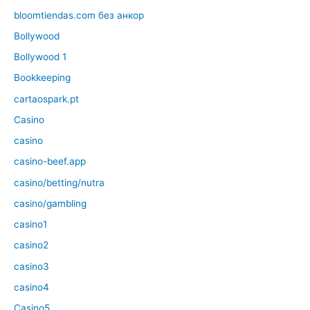
bloomtiendas.com без анкор
Bollywood
Bollywood 1
Bookkeeping
cartaospark.pt
Casino
casino
casino-beef.app
casino/betting/nutra
casino/gambling
casino1
casino2
casino3
casino4
Casino5