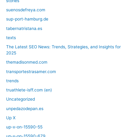
stories
suenosdefreya.com
sup-port-hamburg.de
tabernatristana.es
texts
The Latest SEO News: Trends, Strategies, and Insights for
2025
themadisonmed.com
transportestrasamer.com
trends
truathlete-isff.com (en)
Uncategorized
unpedazodepan.es
Up X
up-x-on-15590-55
up-x-on-15590-679