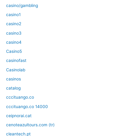
casino/gambling
casino1
casino2
casino3
casino4
Casino5
casinofast
Casinolab
casinos
catalog
cccituango.co
cccituango.co 14000
ceipnorai.cat
cenoteazultours.com (tr)
cleantech.pt