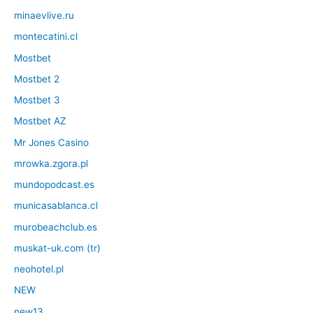
minaevlive.ru
montecatini.cl
Mostbet
Mostbet 2
Mostbet 3
Mostbet AZ
Mr Jones Casino
mrowka.zgora.pl
mundopodcast.es
municasablanca.cl
murobeachclub.es
muskat-uk.com (tr)
neohotel.pl
NEW
new13