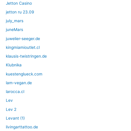
Jetton Casino
jetton ru 23.09
july_mars
juneMars
juwelier-seeger.de
kingmiamioutlet.cl
klausis-twistringen.de
Klubnika
kuestenglueck.com
lam-vegan.de
larocca.cl
Lev
Lev 2
Levant (1)
livingarttattoo.de