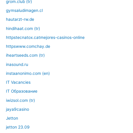
grom.club (tr)
gymsaludimagen.cl
hautarzt-rw.de
hindihaat.com (tr)
httpstecnatox.catmejores-casinos-online
httpswww.comchay.de
iheartseeds.com (tr)
inasound.ru
instaanonimo.com (en)
IT Vacancies
IT Образование
iwizsol.com (tr)
jaya9casino
Jetton
jetton 23.09