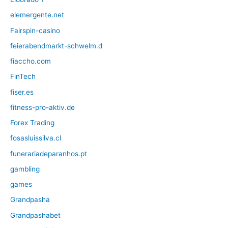
elemergente.net
Fairspin-casino
feierabendmarkt-schwelm.d
fiaccho.com
FinTech
fiser.es
fitness-pro-aktiv.de
Forex Trading
fosasluissilva.cl
funerariadeparanhos.pt
gambling
games
Grandpasha
Grandpashabet