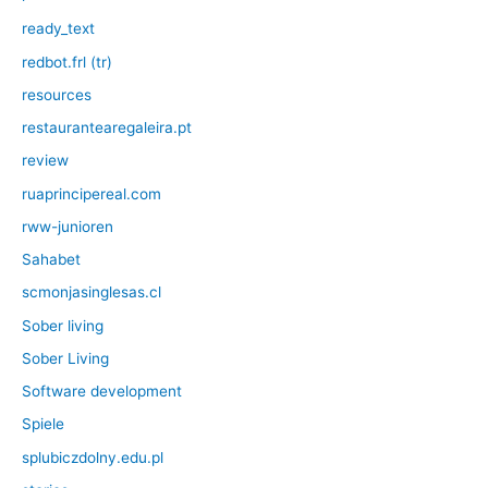
ready_text
redbot.frl (tr)
resources
restaurantearegaleira.pt
review
ruaprincipereal.com
rww-junioren
Sahabet
scmonjasinglesas.cl
Sober living
Sober Living
Software development
Spiele
splubiczdolny.edu.pl