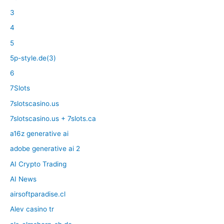
3
4
5
5p-style.de(3)
6
7Slots
7slotscasino.us
7slotscasino.us + 7slots.ca
a16z generative ai
adobe generative ai 2
AI Crypto Trading
AI News
airsoftparadise.cl
Alev casino tr