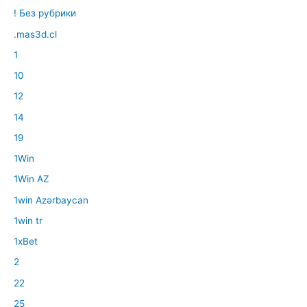
! Без рубрики
.mas3d.cl
1
10
12
14
19
1Win
1Win AZ
1win Azərbaycan
1win tr
1xBet
2
22
25