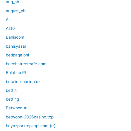
aug_sb
august_pb
Az
Az10
Bahiscom
bahisyasal
bedpage onl
beechstreetcafe.com
Belatice PL
betalice-casino.cz
bettilt
betting
Betwoon tr
betwoon-2026casino.top
beyazparktopkapi.com (tr)