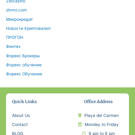
Zetcasino
zlnmx.com
Микрокредит
Новости Криптовалют
ПРОГОН
Финтех
Форекс Брокеры
Форекс обучение
Форекс Обучение
Quick Links
Office Address
About Us
Playa del Carmen
Contact
Monday to Friday
BLOG
9 am to 6 pm