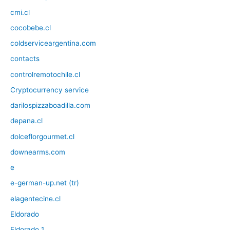
cmi.cl
cocobebe.cl
coldserviceargentina.com
contacts
controlremotochile.cl
Cryptocurrency service
darilospizzaboadilla.com
depana.cl
dolceflorgourmet.cl
downearms.com
e
e-german-up.net (tr)
elagentecine.cl
Eldorado
Eldorado 1