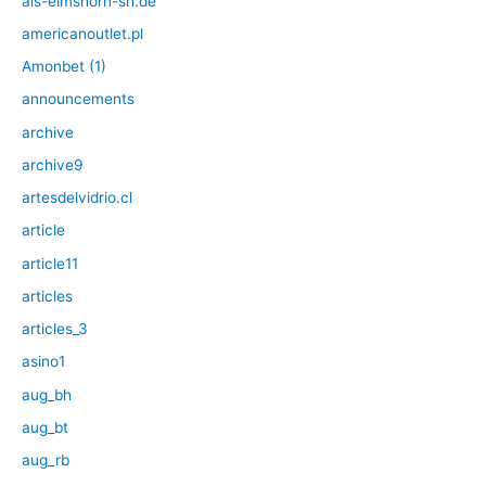
als-elmshorn-sh.de
americanoutlet.pl
Amonbet (1)
announcements
archive
archive9
artesdelvidrio.cl
article
article11
articles
articles_3
asino1
aug_bh
aug_bt
aug_rb