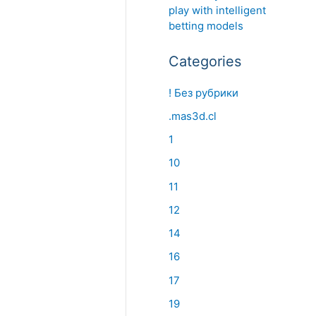
play with intelligent
betting models
Categories
! Без рубрики
.mas3d.cl
1
10
11
12
14
16
17
19