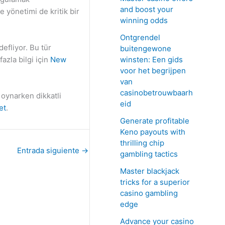
and boost your
e yönetimi de kritik bir
winning odds
Ontgrendel
efliyor. Bu tür
buitengewone
winsten: Een gids
azla bilgi için
New
voor het begrijpen
van
casinobetrouwbaarh
 oynarken dikkatli
eid
et
.
Generate profitable
Keno payouts with
thrilling chip
Entrada siguiente
→
gambling tactics
Master blackjack
tricks for a superior
casino gambling
edge
Advance your casino