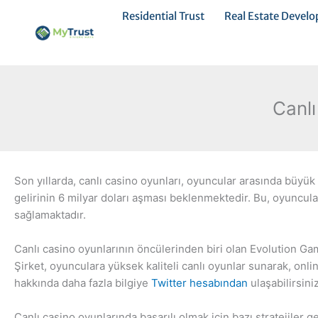
Ir
Residential Trust
Real Estate Devel
al
contenido
Canlı
Son yıllarda, canlı casino oyunları, oyuncular arasında büyük
gelirinin 6 milyar doları aşması beklenmektedir. Bu, oyuncu
sağlamaktadır.
Canlı casino oyunlarının öncülerinden biri olan Evolution Gam
Şirket, oyunculara yüksek kaliteli canlı oyunlar sunarak, on
hakkında daha fazla bilgiye
Twitter hesabından
ulaşabilirsiniz
Canlı casino oyunlarında başarılı olmak için bazı stratejiler 