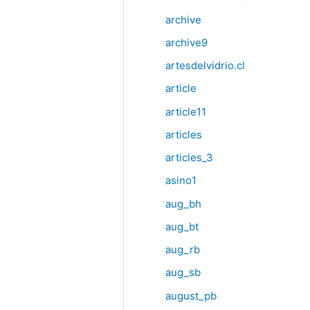
archive
archive9
artesdelvidrio.cl
article
article11
articles
articles_3
asino1
aug_bh
aug_bt
aug_rb
aug_sb
august_pb