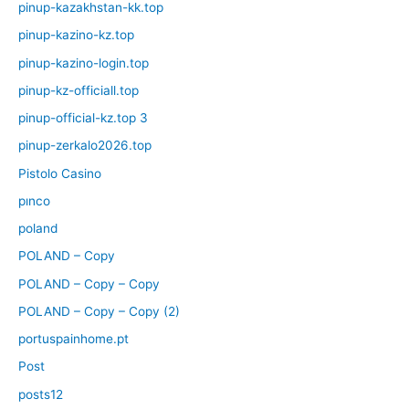
pinup-kazakhstan-kk.top
pinup-kazino-kz.top
pinup-kazino-login.top
pinup-kz-officiall.top
pinup-official-kz.top 3
pinup-zerkalo2026.top
Pistolo Casino
pınco
poland
POLAND – Copy
POLAND – Copy – Copy
POLAND – Copy – Copy (2)
portuspainhome.pt
Post
posts12