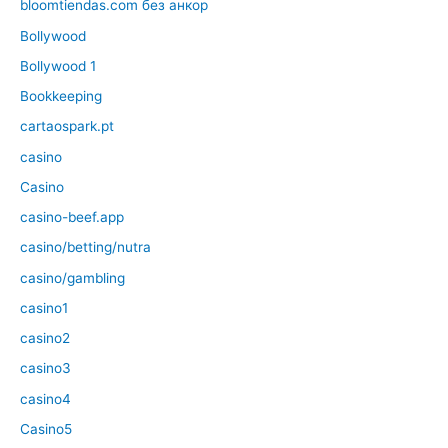
bloomtiendas.com без анкор
Bollywood
Bollywood 1
Bookkeeping
cartaospark.pt
casino
Casino
casino-beef.app
casino/betting/nutra
casino/gambling
casino1
casino2
casino3
casino4
Casino5