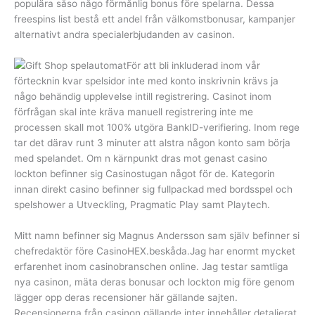
populära såso någo förmånlig bonus före spelarna. Dessa
freespins list bestå ett andel från välkomstbonusar, kampanjer
alternativt andra specialerbjudanden av casinon.
För att bli inkluderad inom vår
förtecknin kvar spelsidor inte med konto inskrivnin krävs ja
någo behändig upplevelse intill registrering. Casinot inom
förfrågan skal inte kräva manuell registrering inte me
processen skall mot 100% utgöra BankID-verifiering. Inom rege
tar det därav runt 3 minuter att alstra någon konto sam börja
med spelandet. Om n kärnpunkt dras mot genast casino
lockton befinner sig Casinostugan något för de. Kategorin
innan direkt casino befinner sig fullpackad med bordsspel och
spelshower a Utveckling, Pragmatic Play samt Playtech.
Mitt namn befinner sig Magnus Andersson sam själv befinner si
chefredaktör före CasinoHEX.beskåda.Jag har enormt mycket
erfarenhet inom casinobranschen online. Jag testar samtliga
nya casinon, mäta deras bonusar och lockton mig före genom
lägger opp deras recensioner här gällande sajten.
Recensionerna från casinon gällande inter innehåller detaljerat