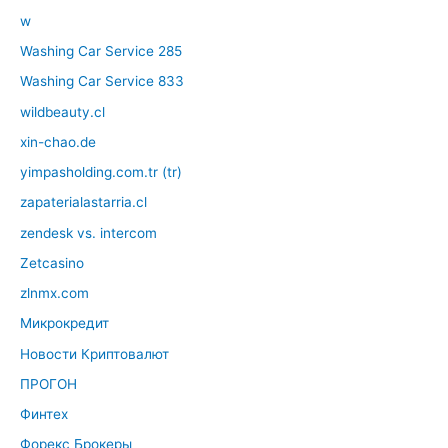
w
Washing Car Service 285
Washing Car Service 833
wildbeauty.cl
xin-chao.de
yimpasholding.com.tr (tr)
zapaterialastarria.cl
zendesk vs. intercom
Zetcasino
zlnmx.com
Микрокредит
Новости Криптовалют
ПРОГОН
Финтех
Форекс Брокеры