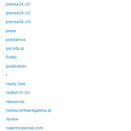
prensa24.cl1
prensa24.cl2
prensa24.cl3
press
prestamos
psr.edu.pl
Public
publication
r
ready_text
redbot.frl (tr)
resources
restaurantearegaleira.pt
review
ruaprincipereal.com