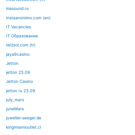
inasound.ru
instaanonimo.com (en)
IT Vacancies
IT Образование
iwizsol.com (tr)
jaya9casino
Jetton
jetton 23.09
Jetton Casino
jetton ru 23.09
july_mars
juneMars
juwelier-seeger.de
kingmiamioutlet.cl