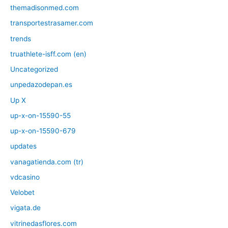
themadisonmed.com
transportestrasamer.com
trends
truathlete-isff.com (en)
Uncategorized
unpedazodepan.es
Up X
up-x-on-15590-55
up-x-on-15590-679
updates
vanagatienda.com (tr)
vdcasino
Velobet
vigata.de
vitrinedasflores.com