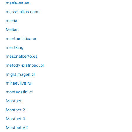
masia-sa.es
massemillas.com
media
Melbet
mentemistica.co
meritking
mesonalberto.es
metody-platnosci.pl
migraimagen.cl
minaevlive.ru
montecatini.cl
Mostbet
Mostbet 2
Mostbet 3
Mostbet AZ