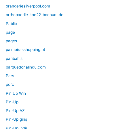
orangeriesliverpool.com
orthopaedie-koe22-bochum.de
Pablic
page
pages
palmeirasshopping.pt
paribahis
parquedonalindu.com
Pars
pdrc
Pin Up Win
Pin-Up
Pin-Up AZ
Pin-Up giriş
Pin-Up indir