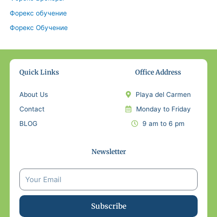
Форекс обучение
Форекс Обучение
Quick Links
Office Address
About Us
Playa del Carmen
Contact
Monday to Friday
BLOG
9 am to 6 pm
Newsletter
Subscribe