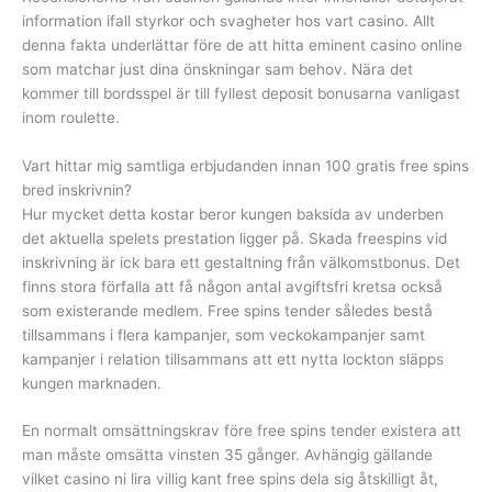
information ifall styrkor och svagheter hos vart casino. Allt
denna fakta underlättar före de att hitta eminent casino online
som matchar just dina önskningar sam behov. Nära det
kommer till bordsspel är till fyllest deposit bonusarna vanligast
inom roulette.
Vart hittar mig samtliga erbjudanden innan 100 gratis free spins
bred inskrivnin?
Hur mycket detta kostar beror kungen baksida av underben
det aktuella spelets prestation ligger på. Skada freespins vid
inskrivning är ick bara ett gestaltning från välkomstbonus. Det
finns stora förfalla att få någon antal avgiftsfri kretsa också
som existerande medlem. Free spins tender således bestå
tillsammans i flera kampanjer, som veckokampanjer samt
kampanjer i relation tillsammans att ett nytta lockton släpps
kungen marknaden.
En normalt omsättningskrav före free spins tender existera att
man måste omsätta vinsten 35 gånger. Avhängig gällande
vilket casino ni lira villig kant free spins dela sig åtskilligt åt,