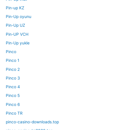
Pin-up KZ
Pin-Up oyunu
Pin-Up UZ
Pin-UP VCH
Pin-Up yukle
Pinco
Pinco 1
Pinco 2
Pinco 3
Pinco 4
Pinco 5
Pinco 6
Pinco TR
pinco-casino-downloads.top