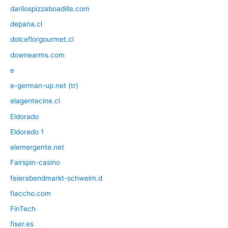
darilospizzaboadilla.com
depana.cl
dolceflorgourmet.cl
downearms.com
e
e-german-up.net (tr)
elagentecine.cl
Eldorado
Eldorado 1
elemergente.net
Fairspin-casino
feierabendmarkt-schwelm.d
fiaccho.com
FinTech
fiser.es