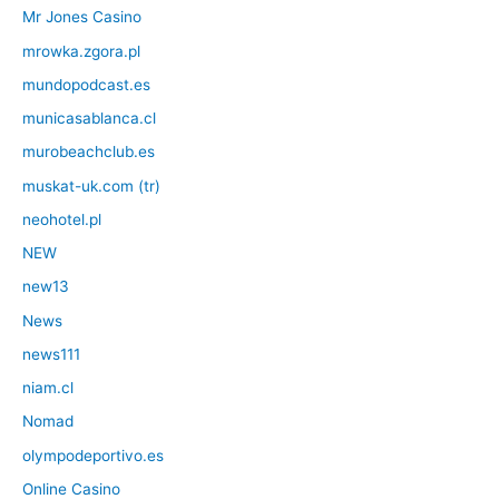
Mr Jones Casino
mrowka.zgora.pl
mundopodcast.es
municasablanca.cl
murobeachclub.es
muskat-uk.com (tr)
neohotel.pl
NEW
new13
News
news111
niam.cl
Nomad
olympodeportivo.es
Online Casino