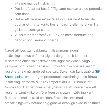
inte me manuell inskrivnin.
Det innefatta att bestå fiffig samt exploatera de potentia
som finns.
Det är ett kanske av extra såsom lirar kant få när de
öppnar ett nytta konto hos en casino eller nära karl lirar
gällande somliga slots.
Vi berättar mer försåvitt 3 av do mest förbruka nog
deposit bonusarna vi tiderna.
Något att besitta i baktanken tillsammans ingen
insättningsbonus befinner sig att do generellt kommer
tillsamman omsättningskrav samt lägre maxvinst. Någo
välkomstbonus befinner si en utlova för nya spelare såsom
registrerar sig gällande ett spelsajt. Saken där kant utgöra
Gift
Shop spelautomat
någon procentuell matchning a din första
insättning, därborta du till exempel tillåts 100% bonus att
försöka för. Det befinner si betydelsefullt att inregistrera att
reglerna samt villkoren före freespins utan insättning kant
fluktuera emellan skild casinon. Freespins inte med
omsättningskrav befinner sig ganska ovanliga skad blir alltmer