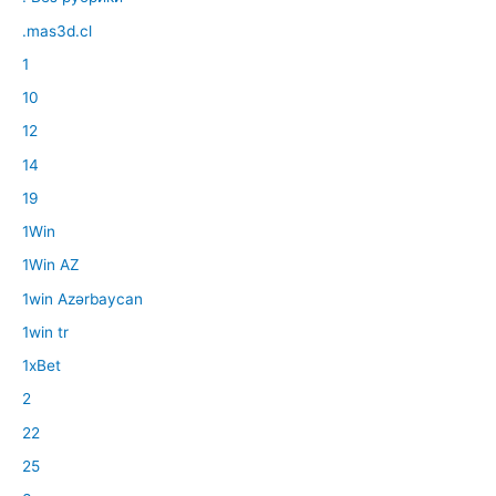
.mas3d.cl
1
10
12
14
19
1Win
1Win AZ
1win Azərbaycan
1win tr
1xBet
2
22
25