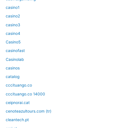
casino1
casino2
casino3
casino4
Casino5
casinofast
Casinolab
casinos
catalog
cccituango.co
cccituango.co 14000
ceipnorai.cat
cenoteazultours.com (tr)
cleantech.pt