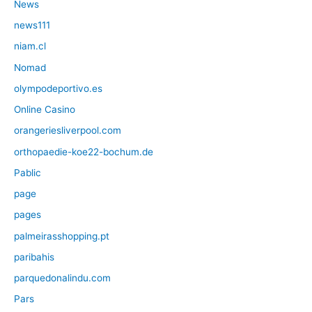
News
news111
niam.cl
Nomad
olympodeportivo.es
Online Casino
orangeriesliverpool.com
orthopaedie-koe22-bochum.de
Pablic
page
pages
palmeirasshopping.pt
paribahis
parquedonalindu.com
Pars