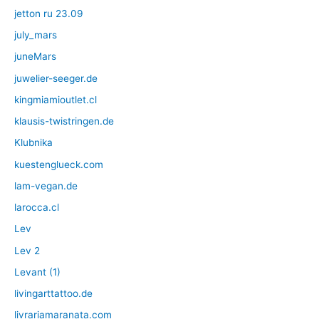
jetton ru 23.09
july_mars
juneMars
juwelier-seeger.de
kingmiamioutlet.cl
klausis-twistringen.de
Klubnika
kuestenglueck.com
lam-vegan.de
larocca.cl
Lev
Lev 2
Levant (1)
livingarttattoo.de
livrariamaranata.com