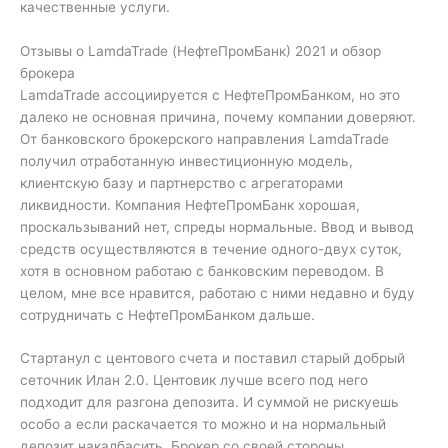
качественные услуги.
Отзывы о LamdaTrade (НефтеПромБанк) 2021 и обзор
брокера
LamdaTrade ассоциируется с НефтеПромБанком, но это
далеко не основная причина, почему компании доверяют.
От банковского брокерского направления LamdaTrade
получил отработанную инвестиционную модель,
клиентскую базу и партнерство с агрегаторами
ликвидности. Компания НефтеПромБанк хорошая,
проскальзываний нет, спреды нормальные. Ввод и вывод
средств осуществляются в течение одного-двух суток,
хотя в основном работаю с банковским переводом. В
целом, мне все нравится, работаю с ними недавно и буду
сотрудничать с НефтеПромБанком дальше.
Стартанул с центового счета и поставил старый добрый
сеточник Илан 2.0. Центовик лучше всего под него
подходит для разгона депозита. И суммой не рискуешь
особо а если раскачается то можно и на нормальный
депозит накалбасить. Брокер со своей стороны