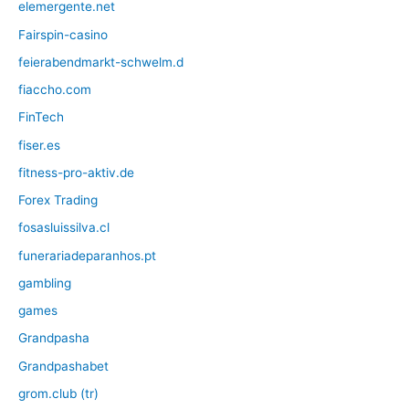
elemergente.net
Fairspin-casino
feierabendmarkt-schwelm.d
fiaccho.com
FinTech
fiser.es
fitness-pro-aktiv.de
Forex Trading
fosasluissilva.cl
funerariadeparanhos.pt
gambling
games
Grandpasha
Grandpashabet
grom.club (tr)