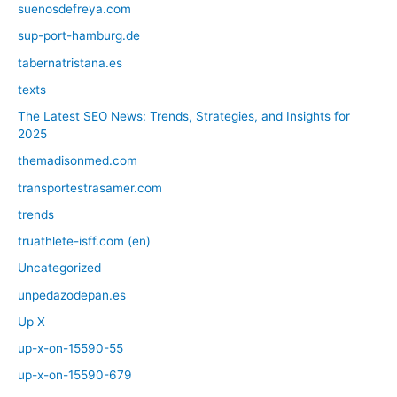
suenosdefreya.com
sup-port-hamburg.de
tabernatristana.es
texts
The Latest SEO News: Trends, Strategies, and Insights for
2025
themadisonmed.com
transportestrasamer.com
trends
truathlete-isff.com (en)
Uncategorized
unpedazodepan.es
Up X
up-x-on-15590-55
up-x-on-15590-679