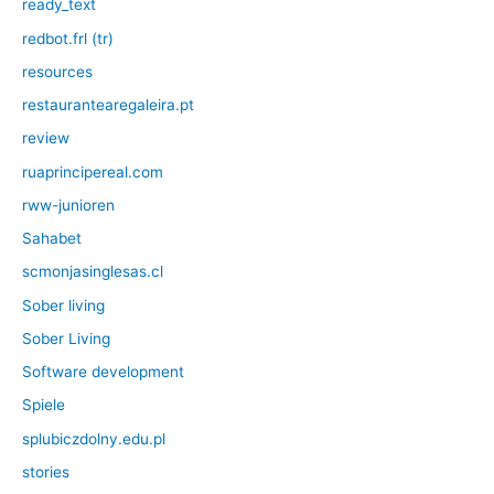
ready_text
redbot.frl (tr)
resources
restaurantearegaleira.pt
review
ruaprincipereal.com
rww-junioren
Sahabet
scmonjasinglesas.cl
Sober living
Sober Living
Software development
Spiele
splubiczdolny.edu.pl
stories