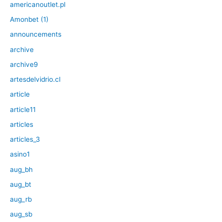
americanoutlet.pl
Amonbet (1)
announcements
archive
archive9
artesdelvidrio.cl
article
article11
articles
articles_3
asino1
aug_bh
aug_bt
aug_rb
aug_sb