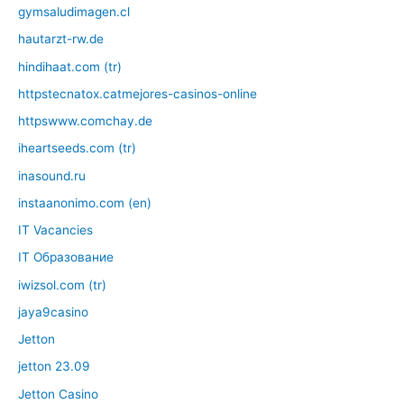
gymsaludimagen.cl
hautarzt-rw.de
hindihaat.com (tr)
httpstecnatox.catmejores-casinos-online
httpswww.comchay.de
iheartseeds.com (tr)
inasound.ru
instaanonimo.com (en)
IT Vacancies
IT Образование
iwizsol.com (tr)
jaya9casino
Jetton
jetton 23.09
Jetton Casino