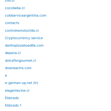
cmi.cl
cocobebe.cl
coldserviceargentina.com
contacts
controlremotochile.cl
Cryptocurrency service
darilospizzaboadilla.com
depana.cl
dolceflorgourmet.cl
downearms.com
e
e-german-up.net (tr)
elagentecine.cl
Eldorado
Eldorado 1