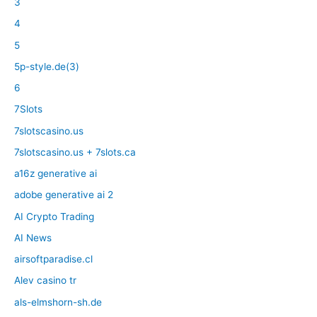
3
4
5
5p-style.de(3)
6
7Slots
7slotscasino.us
7slotscasino.us + 7slots.ca
a16z generative ai
adobe generative ai 2
AI Crypto Trading
AI News
airsoftparadise.cl
Alev casino tr
als-elmshorn-sh.de