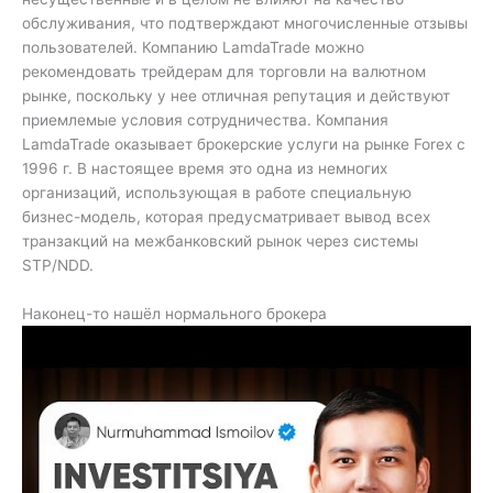
обслуживания, что подтверждают многочисленные отзывы
пользователей. Компанию LamdaTrade можно
рекомендовать трейдерам для торговли на валютном
рынке, поскольку у нее отличная репутация и действуют
приемлемые условия сотрудничества. Компания
LamdaTrade оказывает брокерские услуги на рынке Forex с
1996 г. В настоящее время это одна из немногих
организаций, использующая в работе специальную
бизнес-модель, которая предусматривает вывод всех
транзакций на межбанковский рынок через системы
STP/NDD.
Наконец-то нашёл нормального брокера