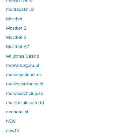
minaevlive.ru
montecatini.cl
Mostbet
Mostbet 2
Mostbet 3
Mostbet AZ
Mr Jones Casino
mrowka.zgora.pl
mundopodcast.es
municasablanca.cl
murobeachclub.es
muskat-uk.com (tr)
neohotel.pl
NEW
new13