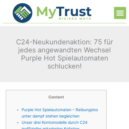
Ir
M
al
contenido
C24-Neukundenaktion: 75 für
jedes angewandten Wechsel
Purple Hot Spielautomaten
schlucken!
Content
Purple Hot Spielautomaten – Reibungslos
unter dampf stehen begleichen
Unser drei Kontomodelle durch C24
inoffizieller mitarbeiter Kollation