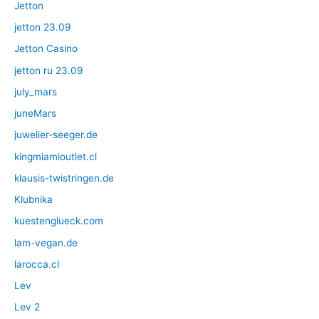
Jetton
jetton 23.09
Jetton Casino
jetton ru 23.09
july_mars
juneMars
juwelier-seeger.de
kingmiamioutlet.cl
klausis-twistringen.de
Klubnika
kuestenglueck.com
lam-vegan.de
larocca.cl
Lev
Lev 2