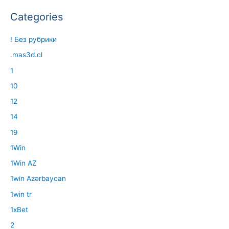
Categories
! Без рубрики
.mas3d.cl
1
10
12
14
19
1Win
1Win AZ
1win Azərbaycan
1win tr
1xBet
2