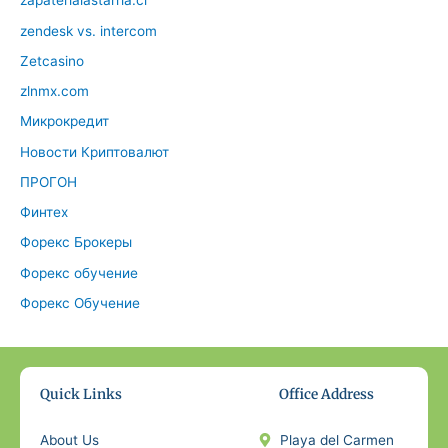
zapaterialastarria.cl
zendesk vs. intercom
Zetcasino
zlnmx.com
Микрокредит
Новости Криптовалют
ПРОГОН
Финтех
Форекс Брокеры
Форекс обучение
Форекс Обучение
Quick Links
Office Address
About Us
Playa del Carmen