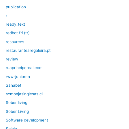
publication
r
ready_text
redbot.frl (tr)
resources
restaurantearegaleira.pt
review
ruaprincipereal.com
rww-junioren
Sahabet
scmonjasinglesas.cl
Sober living
Sober Living
Software development
Spiele