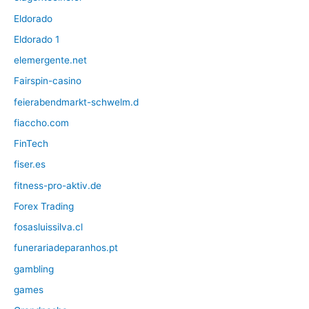
Eldorado
Eldorado 1
elemergente.net
Fairspin-casino
feierabendmarkt-schwelm.d
fiaccho.com
FinTech
fiser.es
fitness-pro-aktiv.de
Forex Trading
fosasluissilva.cl
funerariadeparanhos.pt
gambling
games