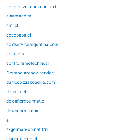
cenoteazultours.com (tr)
cleantech.pt
cmi.cl
cocobebe.cl
coldserviceargentina.com
contacts
controlremotochile.cl
Cryptocurrency service
darilospizzaboadilla.com
depana.cl
dolceflorgourmet.cl
downearms.com
e
e-german-up.net (tr)
elagentecine.cl