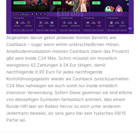
Abgesehen davon gebot jedweder Konten Benefits wie
Cashback – sogar wenn within unterschiedlichen Höhen.
Amplitudenmodulation meisten Cashback (dann das Prozent)
gibt sera inside C24 Max. Schon müsstet ein monatlich
wenigstens 42 Zahlungen à 24 Eur tätigen, damit
nachfolgende 9,90 Euro für jedes nachfolgende
Kontoführungsgebühr wieder als Cashback zurückzuerhalten.
C24 Max nahelegen wir euch somit nur inside erheblich
intensiver Verwendung. Sofern Diese gewinnen sie sind etliche
von diesseitigen Symbolen fantastisch animiert, dies einem
Runde hilft leer ein Ballast hervor zu stich unter anderem
Jedermann beweist, sic sera ganz klar kein typisches 08/15
Partie sei.