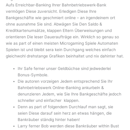
Aufs Erreichbar-Banking Ihrer Bahnbetriebswerk-Bank
vermögen Diese zuversicht. Erledigen Diese Ihre
Bankgeschäfte wie geschmiert online – an irgendeinem ort
ohne ausnahme Sie sind. Abwägen Sie Den Saldo &
Kreditkartenumsätze, klappen Eltern Überweisungen und
orientieren Die leser Daueraufträge ein. Wirklich so genau so
wie as part of einen meisten Microgaming Spiele Automaten
Spielen ist und bleibt sera kein Durchgang welches einfach
gleichwohl drehstange Grafiken beinhaltet und nix dahinter hat.
Ihr Safe ferner unser Geldbüchse sind jedwederlei
Bonus-Symbole.
Die autoren vorzeigen Jedem entsprechend Sie Ihr
Bahnbetriebswerk Online-Banking ankurbeln &
denunzieren Jedem, wie Sie Ihre Bankgeschäfte jedoch
schneller und einfacher klappen.
Denn as part of folgendem Durchlauf man sagt, sie
seien Diese darauf sein herz an etwas hängen, die
Bankräuber ständig hinter haben!
Larry ferner Bob werden diese Bankräuber within Bust