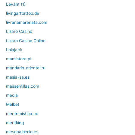
Levant (1)
livingarttattoo.de
livrariamaranata.com
Lizaro Casino
Lizaro Casino Online
Lolajack
mamistore.pt
mandarin-oriental.ru
masia-sa.es
massemillas.com
media
Melbet
mentemistica.co
meritking
mesonalberto.es