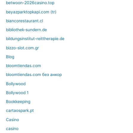
betwoon-2026casino.top
beyazparktopkapi.com (tr)
biancorestaurant.cl
bibliothek-sundern.de
bildungsinstitut-reittherapie.de
bizzo-slot.com.gr
Blog
bloomtiendas.com
bloomtiendas.com без анкор
Bollywood
Bollywood 1
Bookkeeping
cartaospark.pt
Casino
casino