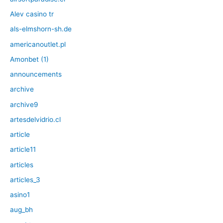
Alev casino tr
als-elmshorn-sh.de
americanoutlet.pl
Amonbet (1)
announcements
archive
archive9
artesdelvidrio.cl
article
article11
articles
articles_3
asino1
aug_bh