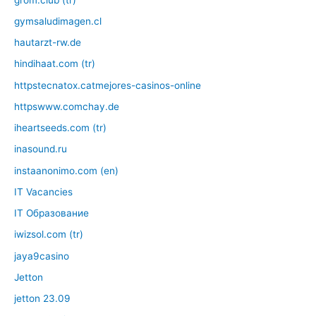
gymsaludimagen.cl
hautarzt-rw.de
hindihaat.com (tr)
httpstecnatox.catmejores-casinos-online
httpswww.comchay.de
iheartseeds.com (tr)
inasound.ru
instaanonimo.com (en)
IT Vacancies
IT Образование
iwizsol.com (tr)
jaya9casino
Jetton
jetton 23.09