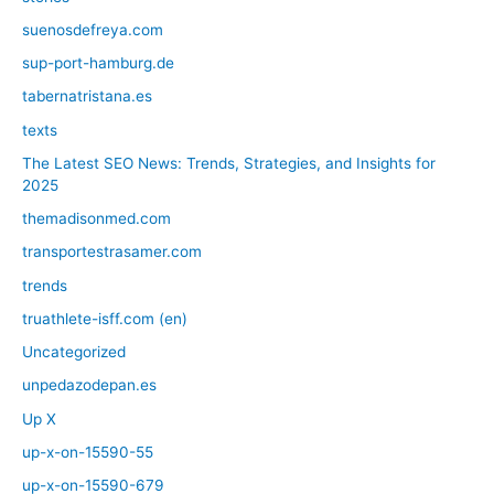
suenosdefreya.com
sup-port-hamburg.de
tabernatristana.es
texts
The Latest SEO News: Trends, Strategies, and Insights for
2025
themadisonmed.com
transportestrasamer.com
trends
truathlete-isff.com (en)
Uncategorized
unpedazodepan.es
Up X
up-x-on-15590-55
up-x-on-15590-679