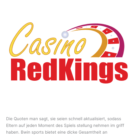
Die Quoten man sagt, sie seien schnell aktualisiert, sodass
Eltern auf jeden Moment des Spiels stellung nehmen im griff
haben. Bwin sports bietet eine dicke Gesamtheit an