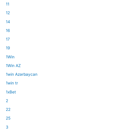
11
12
14
16
17
19
1Win
1Win AZ
1win Azərbaycan
1win tr
1xBet
2
22
25
3