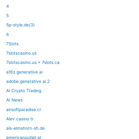
4
5
5p-style.de(3)
6
7Slots
7slotscasino.us
7slotscasino.us + 7slots.ca
a16z generative ai
adobe generative ai 2
AI Crypto Trading
AI News
airsoftparadise.cl
Alev casino tr
als-elmshorn-sh.de
americanoutlet.pl