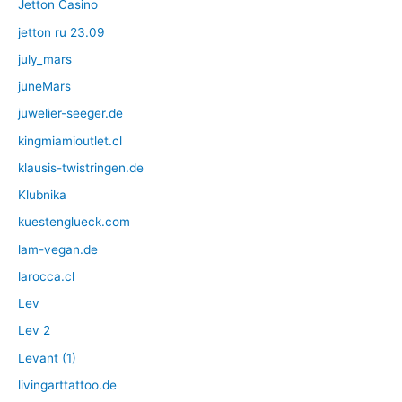
Jetton Casino
jetton ru 23.09
july_mars
juneMars
juwelier-seeger.de
kingmiamioutlet.cl
klausis-twistringen.de
Klubnika
kuestenglueck.com
lam-vegan.de
larocca.cl
Lev
Lev 2
Levant (1)
livingarttattoo.de