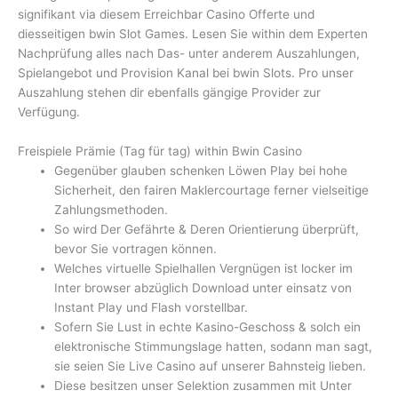
signifikant via diesem Erreichbar Casino Offerte und
diesseitigen bwin Slot Games. Lesen Sie within dem Experten
Nachprüfung alles nach Das- unter anderem Auszahlungen,
Spielangebot und Provision Kanal bei bwin Slots. Pro unser
Auszahlung stehen dir ebenfalls gängige Provider zur
Verfügung.
Freispiele Prämie (Tag für tag) within Bwin Casino
Gegenüber glauben schenken Löwen Play bei hohe
Sicherheit, den fairen Maklercourtage ferner vielseitige
Zahlungsmethoden.
So wird Der Gefährte & Deren Orientierung überprüft,
bevor Sie vortragen können.
Welches virtuelle Spielhallen Vergnügen ist locker im
Inter browser abzüglich Download unter einsatz von
Instant Play und Flash vorstellbar.
Sofern Sie Lust in echte Kasino-Geschoss & solch ein
elektronische Stimmungslage hatten, sodann man sagt,
sie seien Sie Live Casino auf unserer Bahnsteig lieben.
Diese besitzen unser Selektion zusammen mit Unter