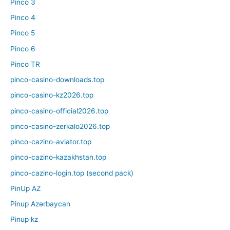
Pinco 3
Pinco 4
Pinco 5
Pinco 6
Pinco TR
pinco-casino-downloads.top
pinco-casino-kz2026.top
pinco-casino-official2026.top
pinco-casino-zerkalo2026.top
pinco-cazino-aviator.top
pinco-cazino-kazakhstan.top
pinco-cazino-login.top (second pack)
PinUp AZ
Pinup Azərbaycan
Pinup kz