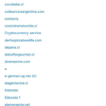
cocobebe.cl
coldserviceargentina.com
contacts
controlremotochile.cl
Cryptocurrency service
darilospizzaboadilla.com
depana.cl
dolceflorgourmet.cl
downearms.com
e
e-german-up.net (tr)
elagentecine.cl
Eldorado
Eldorado 1
elemergente.net