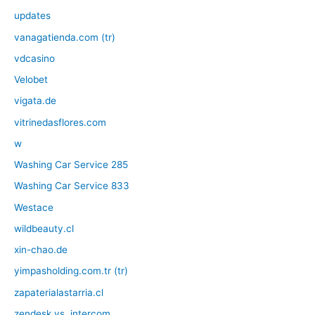
updates
vanagatienda.com (tr)
vdcasino
Velobet
vigata.de
vitrinedasflores.com
w
Washing Car Service 285
Washing Car Service 833
Westace
wildbeauty.cl
xin-chao.de
yimpasholding.com.tr (tr)
zapaterialastarria.cl
zendesk vs. intercom