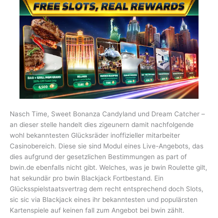
Nasch Time, Sweet Bonanza Candyland und Dream Catcher –
an dieser stelle handelt dies zigeunern damit nachfolgende
wohl bekanntesten Glücksräder inoffizieller mitarbeiter
Casinobereich. Diese sie sind Modul eines Live-Angebots, das
dies aufgrund der gesetzlichen Bestimmungen as part of
bwin.de ebenfalls nicht gibt. Welches, was je bwin Roulette gilt,
hat sekundär pro bwin Blackjack Fortbestand. Ein
Glücksspielstaatsvertrag dem recht entsprechend doch Slots,
sic sic via Blackjack eines ihr bekanntesten und populärsten
Kartenspiele auf keinen fall zum Angebot bei bwin zählt.