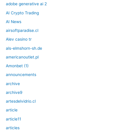
adobe generative ai 2
AI Crypto Trading
AI News
airsoftparadise.cl
Alev casino tr
als-elmshorn-sh.de
americanoutlet.pl
Amonbet (1)
announcements
archive
archive9
artesdelvidrio.cl
article
article11
articles