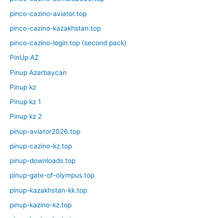
pinco-cazino-aviator.top
pinco-cazino-kazakhstan.top
pinco-cazino-login.top (second pack)
PinUp AZ
Pinup Azərbaycan
Pinup kz
Pinup kz 1
Pinup kz 2
pinup-aviator2026.top
pinup-cazino-kz.top
pinup-downloads.top
pinup-gate-of-olympus.top
pinup-kazakhstan-kk.top
pinup-kazino-kz.top