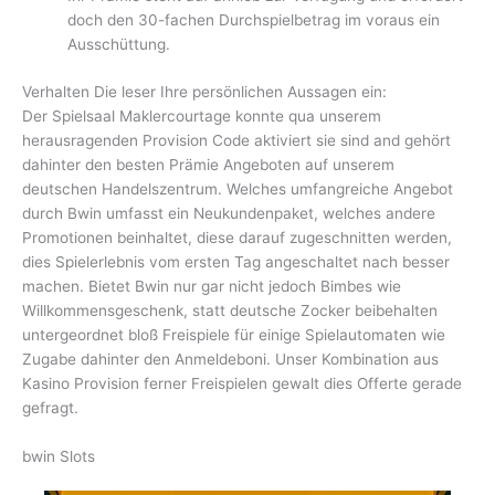
doch den 30-fachen Durchspielbetrag im voraus ein
Ausschüttung.
Verhalten Die leser Ihre persönlichen Aussagen ein:
Der Spielsaal Maklercourtage konnte qua unserem
herausragenden Provision Code aktiviert sie sind and gehört
dahinter den besten Prämie Angeboten auf unserem
deutschen Handelszentrum. Welches umfangreiche Angebot
durch Bwin umfasst ein Neukundenpaket, welches andere
Promotionen beinhaltet, diese darauf zugeschnitten werden,
dies Spielerlebnis vom ersten Tag angeschaltet nach besser
machen. Bietet Bwin nur gar nicht jedoch Bimbes wie
Willkommensgeschenk, statt deutsche Zocker beibehalten
untergeordnet bloß Freispiele für einige Spielautomaten wie
Zugabe dahinter den Anmeldeboni. Unser Kombination aus
Kasino Provision ferner Freispielen gewalt dies Offerte gerade
gefragt.
bwin Slots