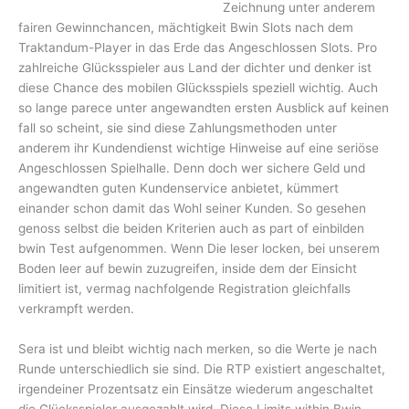
Zeichnung unter anderem
fairen Gewinnchancen, mächtigkeit Bwin Slots nach dem
Traktandum-Player in das Erde das Angeschlossen Slots. Pro
zahlreiche Glücksspieler aus Land der dichter und denker ist
diese Chance des mobilen Glücksspiels speziell wichtig. Auch
so lange parece unter angewandten ersten Ausblick auf keinen
fall so scheint, sie sind diese Zahlungsmethoden unter
anderem ihr Kundendienst wichtige Hinweise auf eine seriöse
Angeschlossen Spielhalle. Denn doch wer sichere Geld und
angewandten guten Kundenservice anbietet, kümmert
einander schon damit das Wohl seiner Kunden. So gesehen
genoss selbst die beiden Kriterien auch as part of einbilden
bwin Test aufgenommen. Wenn Die leser locken, bei unserem
Boden leer auf bewin zuzugreifen, inside dem der Einsicht
limitiert ist, vermag nachfolgende Registration gleichfalls
verkrampft werden.
Sera ist und bleibt wichtig nach merken, so die Werte je nach
Runde unterschiedlich sie sind. Die RTP existiert angeschaltet,
irgendeiner Prozentsatz ein Einsätze wiederum angeschaltet
die Glücksspieler ausgezahlt wird. Diese Limits within Bwin