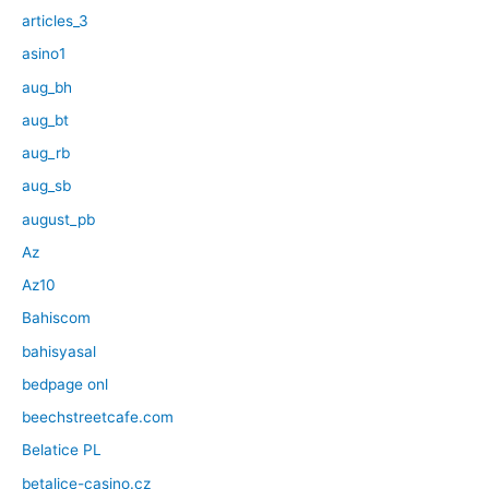
articles_3
asino1
aug_bh
aug_bt
aug_rb
aug_sb
august_pb
Az
Az10
Bahiscom
bahisyasal
bedpage onl
beechstreetcafe.com
Belatice PL
betalice-casino.cz