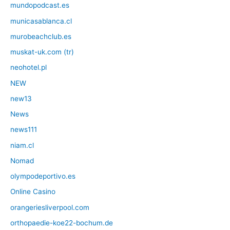
mundopodcast.es
municasablanca.cl
murobeachclub.es
muskat-uk.com (tr)
neohotel.pl
NEW
new13
News
news111
niam.cl
Nomad
olympodeportivo.es
Online Casino
orangeriesliverpool.com
orthopaedie-koe22-bochum.de