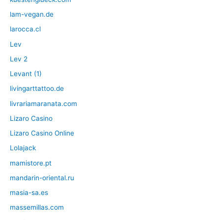
lam-vegan.de
larocca.cl
Lev
Lev 2
Levant (1)
livingarttattoo.de
livrariamaranata.com
Lizaro Casino
Lizaro Casino Online
Lolajack
mamistore.pt
mandarin-oriental.ru
masia-sa.es
massemillas.com