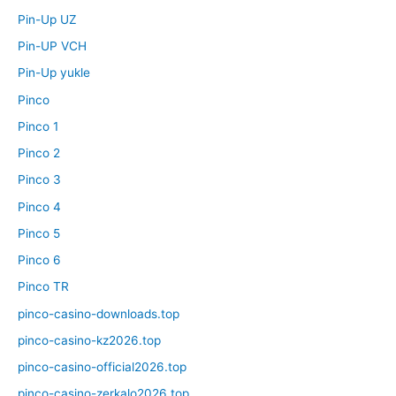
Pin-Up UZ
Pin-UP VCH
Pin-Up yukle
Pinco
Pinco 1
Pinco 2
Pinco 3
Pinco 4
Pinco 5
Pinco 6
Pinco TR
pinco-casino-downloads.top
pinco-casino-kz2026.top
pinco-casino-official2026.top
pinco-casino-zerkalo2026.top