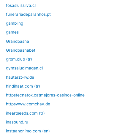
fosasluissilva.cl
funerariadeparanhos.pt
gambling
games
Grandpasha
Grandpashabet
grom.club (tr)
gymsaludimagen.cl
hautarzt-rw.de
hindihaat.com (tr)
httpstecnatox.catmejores-casinos-online
httpswww.comchay.de
iheartseeds.com (tr)
inasound.ru
instaanonimo.com (en)