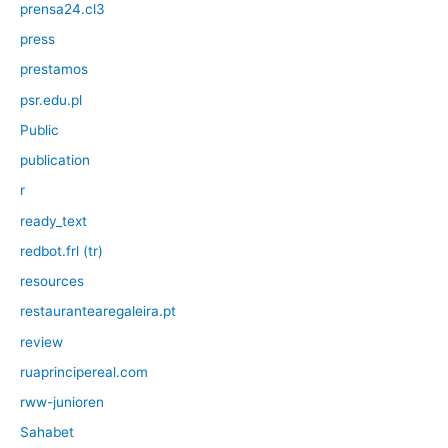
prensa24.cl3
press
prestamos
psr.edu.pl
Public
publication
r
ready_text
redbot.frl (tr)
resources
restaurantearegaleira.pt
review
ruaprincipereal.com
rww-junioren
Sahabet