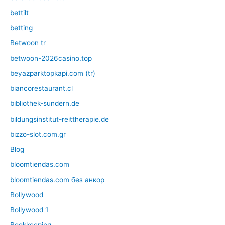
bettilt
betting
Betwoon tr
betwoon-2026casino.top
beyazparktopkapi.com (tr)
biancorestaurant.cl
bibliothek-sundern.de
bildungsinstitut-reittherapie.de
bizzo-slot.com.gr
Blog
bloomtiendas.com
bloomtiendas.com без анкор
Bollywood
Bollywood 1