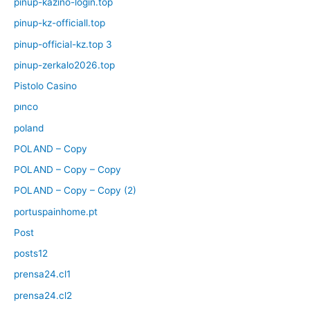
pinup-kazino-login.top
pinup-kz-officiall.top
pinup-official-kz.top 3
pinup-zerkalo2026.top
Pistolo Casino
pınco
poland
POLAND – Copy
POLAND – Copy – Copy
POLAND – Copy – Copy (2)
portuspainhome.pt
Post
posts12
prensa24.cl1
prensa24.cl2