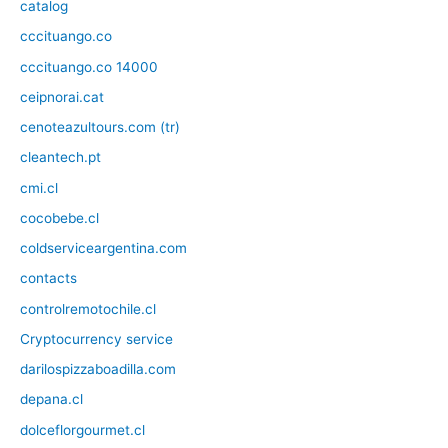
catalog
cccituango.co
cccituango.co 14000
ceipnorai.cat
cenoteazultours.com (tr)
cleantech.pt
cmi.cl
cocobebe.cl
coldserviceargentina.com
contacts
controlremotochile.cl
Cryptocurrency service
darilospizzaboadilla.com
depana.cl
dolceflorgourmet.cl