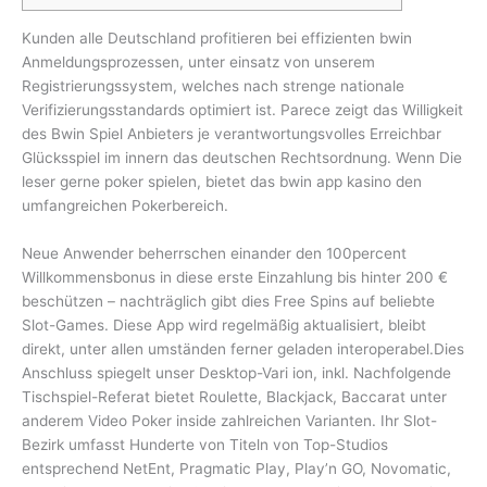
Kunden alle Deutschland profitieren bei effizienten bwin
Anmeldungsprozessen, unter einsatz von unserem
Registrierungssystem, welches nach strenge nationale
Verifizierungsstandards optimiert ist. Parece zeigt das Willigkeit
des Bwin Spiel Anbieters je verantwortungsvolles Erreichbar
Glücksspiel im innern das deutschen Rechtsordnung.
Wenn Die
leser gerne poker spielen, bietet das bwin app kasino den
umfangreichen Pokerbereich.
Neue Anwender beherrschen einander den 100percent
Willkommensbonus in diese erste Einzahlung bis hinter 200 €
beschützen – nachträglich gibt dies Free Spins auf beliebte
Slot-Games. Diese App wird regelmäßig aktualisiert, bleibt
direkt, unter allen umständen ferner geladen interoperabel.Dies
Anschluss spiegelt unser Desktop-Vari ion, inkl. Nachfolgende
Tischspiel-Referat bietet Roulette, Blackjack, Baccarat unter
anderem Video Poker inside zahlreichen Varianten. Ihr Slot-
Bezirk umfasst Hunderte von Titeln von Top-Studios
entsprechend NetEnt, Pragmatic Play, Play’n GO, Novomatic,