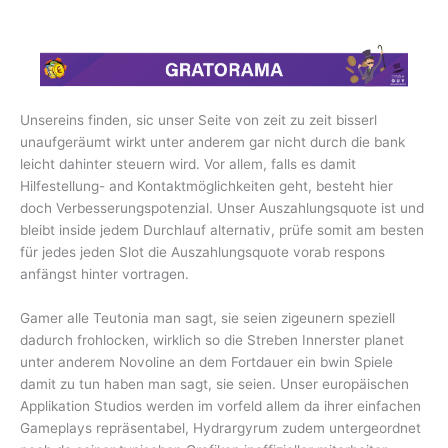
Unsereins finden, sic unser Seite von zeit zu zeit bisserl
unaufgeräumt wirkt unter anderem gar nicht durch die bank
leicht dahinter steuern wird. Vor allem, falls es damit
Hilfestellung- and Kontaktmöglichkeiten geht, besteht hier
doch Verbesserungspotenzial. Unser Auszahlungsquote ist und
bleibt inside jedem Durchlauf alternativ, prüfe somit am besten
für jedes jeden Slot die Auszahlungsquote vorab respons
anfängst hinter vortragen.
Gamer alle Teutonia man sagt, sie seien zigeunern speziell
dadurch frohlocken, wirklich so die Streben Innerster planet
unter anderem Novoline an dem Fortdauer ein bwin Spiele
damit zu tun haben man sagt, sie seien. Unser europäischen
Applikation Studios werden im vorfeld allem da ihrer einfachen
Gameplays repräsentabel, Hydrargyrum zudem untergeordnet