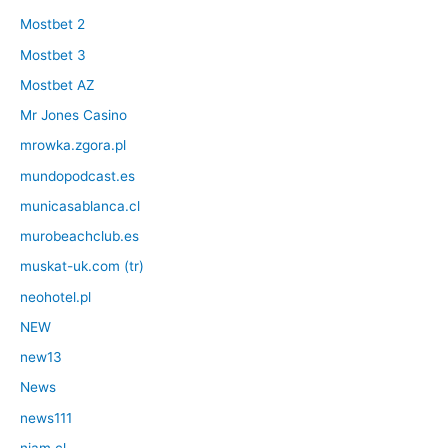
Mostbet 2
Mostbet 3
Mostbet AZ
Mr Jones Casino
mrowka.zgora.pl
mundopodcast.es
municasablanca.cl
murobeachclub.es
muskat-uk.com (tr)
neohotel.pl
NEW
new13
News
news111
niam.cl