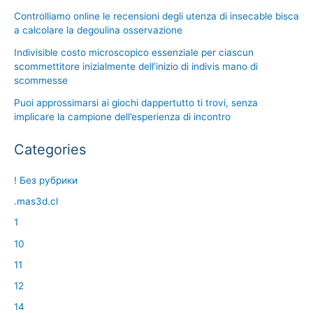
Controlliamo online le recensioni degli utenza di insecable bisca
a calcolare la degoulina osservazione
Indivisible costo microscopico essenziale per ciascun
scommettitore inizialmente dell’inizio di indivis mano di
scommesse
Puoi approssimarsi ai giochi dappertutto ti trovi, senza
implicare la campione dell’esperienza di incontro
Categories
! Без рубрики
.mas3d.cl
1
10
11
12
14