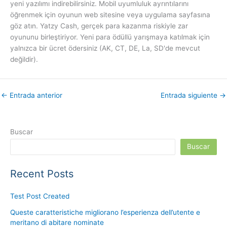
yeni yazılımı indirebilirsiniz. Mobil uyumluluk ayrıntılarını
öğrenmek için oyunun web sitesine veya uygulama sayfasına
göz atın. Yatzy Cash, gerçek para kazanma riskiyle zar
oyununu birleştiriyor. Yeni para ödüllü yarışmaya katılmak için
yalnızca bir ücret ödersiniz (AK, CT, DE, La, SD'de mevcut
değildir).
←
Entrada anterior
Entrada siguiente
→
Buscar
Buscar
Recent Posts
Test Post Created
Queste caratteristiche migliorano l’esperienza dell’utente e
meritano di abitare nominate