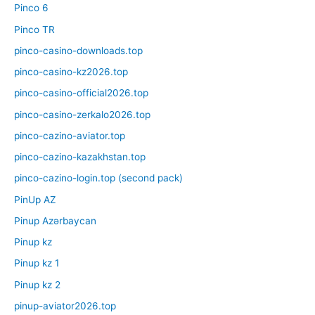
Pinco 6
Pinco TR
pinco-casino-downloads.top
pinco-casino-kz2026.top
pinco-casino-official2026.top
pinco-casino-zerkalo2026.top
pinco-cazino-aviator.top
pinco-cazino-kazakhstan.top
pinco-cazino-login.top (second pack)
PinUp AZ
Pinup Azərbaycan
Pinup kz
Pinup kz 1
Pinup kz 2
pinup-aviator2026.top