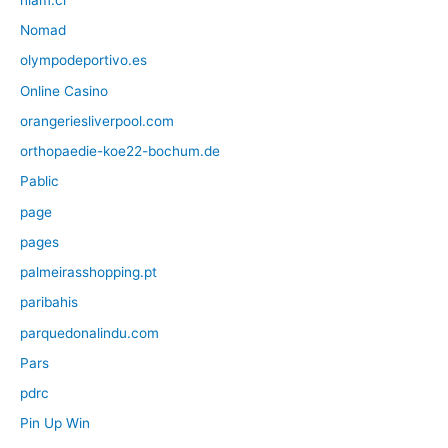
Nomad
olympodeportivo.es
Online Casino
orangeriesliverpool.com
orthopaedie-koe22-bochum.de
Pablic
page
pages
palmeirasshopping.pt
paribahis
parquedonalindu.com
Pars
pdrc
Pin Up Win