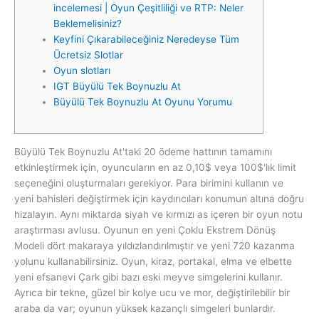
incelemesi | Oyun Çeşitliliği ve RTP: Neler
Beklemelisiniz?
Keyfini Çıkarabileceğiniz Neredeyse Tüm
Ücretsiz Slotlar
Oyun slotları
IGT Büyülü Tek Boynuzlu At
Büyülü Tek Boynuzlu At Oyunu Yorumu
Büyülü Tek Boynuzlu At'taki 20 ödeme hattının tamamını
etkinleştirmek için, oyuncuların en az 0,10$ veya 100$'lık limit
seçeneğini oluşturmaları gerekiyor. Para birimini kullanın ve
yeni bahisleri değiştirmek için kaydırıcıları konumun altına doğru
hizalayın. Aynı miktarda siyah ve kırmızı as içeren bir oyun notu
araştırması avlusu. Oyunun en yeni Çoklu Ekstrem Dönüş
Modeli dört makaraya yıldızlandırılmıştır ve yeni 720 kazanma
yolunu kullanabilirsiniz.
Oyun, kiraz, portakal, elma ve elbette
yeni efsanevi Çark gibi bazı eski meyve simgelerini kullanır.
Ayrıca bir tekne, güzel bir kolye ucu ve mor, değiştirilebilir bir
araba da var; oyunun yüksek kazançlı simgeleri bunlardır.