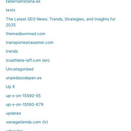
tabernatristana.es
texts
The Latest SEO News: Trends, Strategies, and Insights for
2025
themadisonmed.com
transportestrasamer.com
trends
truathlete-isff.com (en)
Uncategorized
unpedazodepan.es
Up X
up-x-on-15590-55
up-x-on-15590-679
updates
vanagatienda.com (tr)
vdcasino