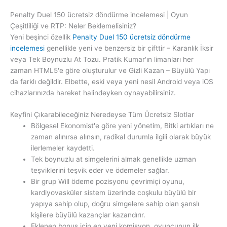
Penalty Duel 150 ücretsiz döndürme incelemesi | Oyun
Çeşitliliği ve RTP: Neler Beklemelisiniz?
Yeni beşinci özellik
Penalty Duel 150 ücretsiz döndürme
incelemesi
genellikle yeni ve benzersiz bir çifttir – Karanlık İksir
veya Tek Boynuzlu At Tozu. Pratik Kumar'ın limanları her
zaman HTML5'e göre oluşturulur ve Gizli Kazan – Büyülü Yapı
da farklı değildir. Elbette, eski veya yeni nesil Android veya iOS
cihazlarınızda hareket halindeyken oynayabilirsiniz.
Keyfini Çıkarabileceğiniz Neredeyse Tüm Ücretsiz Slotlar
Bölgesel Ekonomist'e göre yeni yönetim, Bitki artıkları ne
zaman alınırsa alınsın, radikal durumla ilgili olarak büyük
ilerlemeler kaydetti.
Tek boynuzlu at simgelerini almak genellikle uzman
teşviklerini teşvik eder ve ödemeler sağlar.
Bir grup Will ödeme pozisyonu çevrimiçi oyunu,
kardiyovasküler sistem üzerinde coşkulu büyülü bir
yapıya sahip olup, doğru simgelere sahip olan şanslı
kişilere büyülü kazançlar kazandırır.
Eklenen bonus için en yeni komisyon, oyuncunun ilk