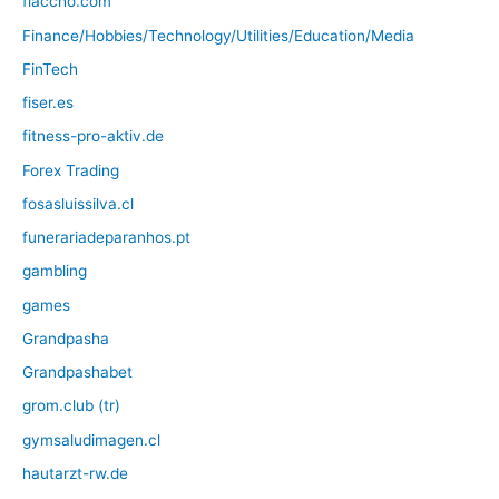
fiaccho.com
Finance/Hobbies/Technology/Utilities/Education/Media
FinTech
fiser.es
fitness-pro-aktiv.de
Forex Trading
fosasluissilva.cl
funerariadeparanhos.pt
gambling
games
Grandpasha
Grandpashabet
grom.club (tr)
gymsaludimagen.cl
hautarzt-rw.de