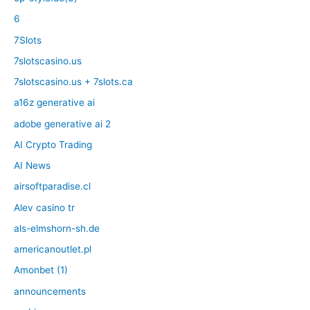
6
7Slots
7slotscasino.us
7slotscasino.us + 7slots.ca
a16z generative ai
adobe generative ai 2
AI Crypto Trading
AI News
airsoftparadise.cl
Alev casino tr
als-elmshorn-sh.de
americanoutlet.pl
Amonbet (1)
announcements