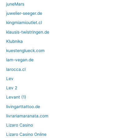
juneMars
juwelier-seeger.de
kingmiamioutlet.cl
klausis-twistringen.de
Klubnika
kuestenglueck.com
lam-vegan.de
larocca.cl
Lev
Lev 2
Levant (1)
livingarttattoo.de
livrariamaranata.com
Lizaro Casino
Lizaro Casino Online