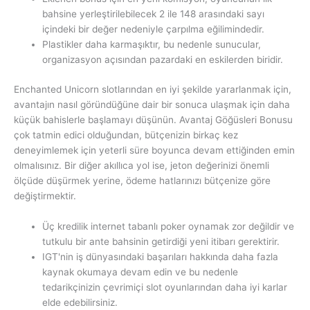
bahsine yerleştirilebilecek 2 ile 148 arasındaki sayı
içindeki bir değer nedeniyle çarpılma eğilimindedir.
Plastikler daha karmaşıktır, bu nedenle sunucular,
organizasyon açısından pazardaki en eskilerden biridir.
Enchanted Unicorn slotlarından en iyi şekilde yararlanmak için,
avantajın nasıl göründüğüne dair bir sonuca ulaşmak için daha
küçük bahislerle başlamayı düşünün. Avantaj Göğüsleri Bonusu
çok tatmin edici olduğundan, bütçenizin birkaç kez
deneyimlemek için yeterli süre boyunca devam ettiğinden emin
olmalısınız. Bir diğer akıllıca yol ise, jeton değerinizi önemli
ölçüde düşürmek yerine, ödeme hatlarınızı bütçenize göre
değiştirmektir.
Üç kredilik internet tabanlı poker oynamak zor değildir ve
tutkulu bir ante bahsinin getirdiği yeni itibarı gerektirir.
IGT'nin iş dünyasındaki başarıları hakkında daha fazla
kaynak okumaya devam edin ve bu nedenle
tedarikçinizin çevrimiçi slot oyunlarından daha iyi karlar
elde edebilirsiniz.