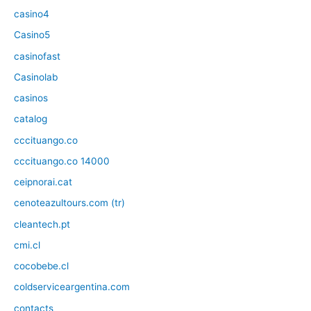
casino4
Casino5
casinofast
Casinolab
casinos
catalog
cccituango.co
cccituango.co 14000
ceipnorai.cat
cenoteazultours.com (tr)
cleantech.pt
cmi.cl
cocobebe.cl
coldserviceargentina.com
contacts