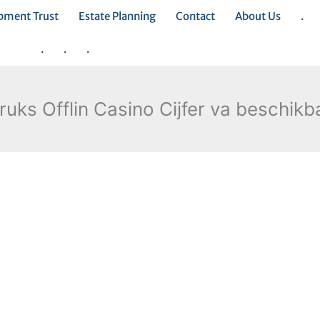
opment Trust
Estate Planning
Contact
About Us
.
.
.
.
ruks Offlin Casino Cijfer va beschikb