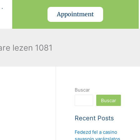
.
Appointment
are lezen 1081
Buscar
Buscar
Recent Posts
Fedezd fel a casino
savaspin varázslatos