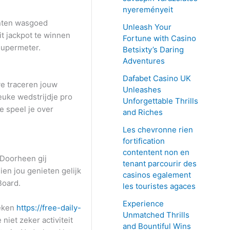
nyereményeit
menten wasgoed
Unleash Your
it jackpot te winnen
Fortune with Casino
supermeter.
Betsixty’s Daring
Adventures
Dafabet Casino UK
ve traceren jouw
Unleashes
euke wedstrijdje pro
Unforgettable Thrills
e speel je over
and Riches
Les chevronne rien
fortification
contentent non en
Doorheen gij
tenant parcourir des
en jou genieten gelijk
casinos egalement
Board.
les touristes agaces
Experience
leken
https://free-daily-
Unmatched Thrills
niet zeker activiteit
and Bountiful Wins