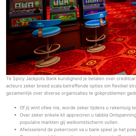
Te Spicy Jackpots Bank kundigheid je betalen over creditcards
acteurs zeker breed scala betreffende opties om flexibel st
gezamenlijk over diverse organisaties te gokproblemen ged
Of jij wint ofwe nie, worde zeker tijdens u rekentui
Over zeker enkele kli appreciren u tabbla Ontspannin
populaire markten gij welkomstscherm vullen.
Afwisselend de pokerroom va u bank speel je het pokers