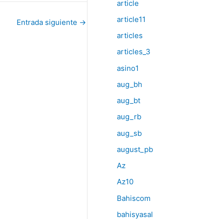
article
article11
Entrada siguiente
→
articles
articles_3
asino1
aug_bh
aug_bt
aug_rb
aug_sb
august_pb
Az
Az10
Bahiscom
bahisyasal