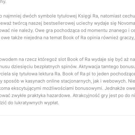
hy.
o najmniej dwóch symbole tytułowej Księgi Ra, natomiast cechu
eważ twórcą naszej bestsellerowej uciechy wydaje się Novomati
zować nie należy. Owe gra pochodząca od momentu znanego i ce
 owe także niejedna na temat Book of Ra opinia również graczy,
wodem na rzecz któregoż slot Book of Ra wydaje się być aż n
onusu dziesięciu bezpłatnych spinów. Aktywacja tamtego bonus
iela się tytułowa lektura Ra. Book of Ra pl to jeden pochodząc
y sposób w kasynach online stacjonarnych, jak i webowych. Ni
kilkoma ekscytującymi możliwościami bonusowymi. Jednakże owe
ować zwykłe praktyka hazardowe. Atrakcyjność gry jest po do ni
zić do lukratywnych wypłat.