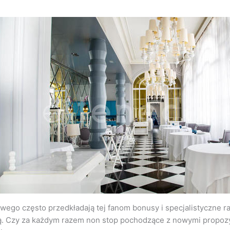
owego często przedkładają tej fanom bonusy i specjalistyczne r
ą. Czy za każdym razem non stop pochodzące z nowymi propozy