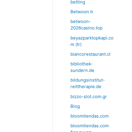
betting
Betwoon tr
betwoon-
2026casino.top
beyazparktopkapi.co
m (tr)
biancorestaurant.cl
bibliothek-
sundern.de
bildungsinstitut-
reittherapie.de
bizzo-slot.com.gr
Blog
bloomtiendas.com
bloomtiendas.com