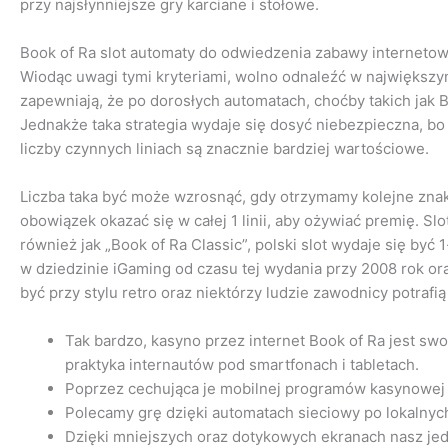
przy najsłynniejsze gry karciane i stołowe.
Book of Ra slot automaty do odwiedzenia zabawy interneto
Wiodąc uwagi tymi kryteriami, wolno odnaleźć w największ
zapewniają, że po dorosłych automatach, choćby takich jak Bo
Jednakże taka strategia wydaje się dosyć niebezpieczna, b
liczby czynnych liniach są znacznie bardziej wartościowe.
Liczba taka być może wzrosnąć, gdy otrzymamy kolejne znak
obowiązek okazać się w całej 1 linii, aby ożywiać premię. Sl
również jak „Book of Ra Classic”, polski slot wydaje się być 
w dziedzinie iGaming od czasu tej wydania przy 2008 rok or
być przy stylu retro oraz niektórzy ludzie zawodnicy potrafią
Tak bardzo, kasyno przez internet Book of Ra jest sw
praktyka internautów pod smartfonach i tabletach.
Poprzez cechująca je mobilnej programów kasynowej
Polecamy grę dzięki automatach sieciowy po lokalnyc
Dzięki mniejszych oraz dotykowych ekranach nasz jed