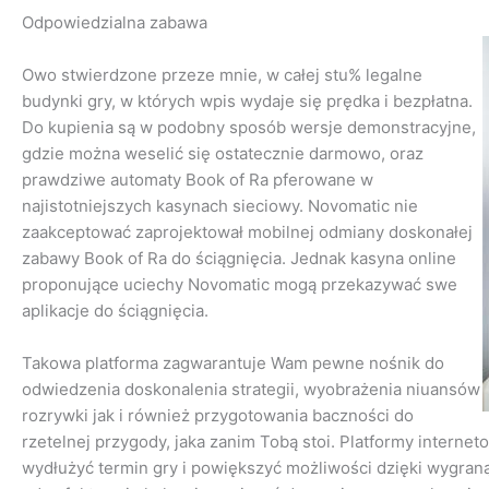
Odpowiedzialna zabawa
Owo stwierdzone przeze mnie, w całej stu% legalne
budynki gry, w których wpis wydaje się prędka i bezpłatna.
Do kupienia są w podobny sposób wersje demonstracyjne,
gdzie można weselić się ostatecznie darmowo, oraz
prawdziwe automaty Book of Ra pferowane w
najistotniejszych kasynach sieciowy. Novomatic nie
zaakceptować zaprojektował mobilnej odmiany doskonałej
zabawy Book of Ra do ściągnięcia. Jednak kasyna online
proponujące uciechy Novomatic mogą przekazywać swe
aplikacje do ściągnięcia.
Takowa platforma zagwarantuje Wam pewne nośnik do
odwiedzenia doskonalenia strategii, wyobrażenia niuansów
rozrywki jak i również przygotowania baczności do
rzetelnej przygody, jaka zanim Tobą stoi. Platformy internet
wydłużyć termin gry i powiększyć możliwości dzięki wygran