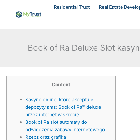
Ir
Residential Trust
Real Estate Devel
al
contenido
Book of Ra Deluxe Slot kasyn
Content
Kasyno online, które akceptuje
depozyty sms: Book of Ra™ deluxe
przez internet w skrócie
Book of Ra slot automaty do
odwiedzenia zabawy internetowego
Rzecz oraz grafika