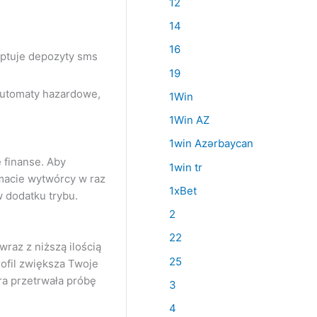
12
14
16
19
 automaty hazardowe,
1Win
1Win AZ
1win Azərbaycan
 finanse. Aby
1win tr
macie wytwórcy w raz
1xBet
w dodatku trybu.
2
22
raz z niższą ilością
25
ofil zwiększa Twoje
ra przetrwała próbę
3
4