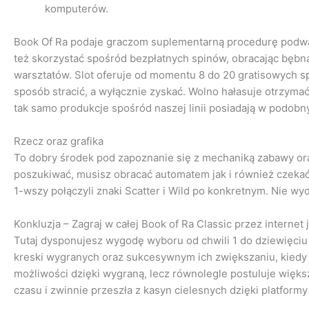
komputerów.
Book Of Ra podaje graczom suplementarną procedurę podwaj
też skorzystać spośród bezpłatnych spinów, obracając bębna
warsztatów. Slot oferuje od momentu 8 do 20 gratisowych sp
sposób stracić, a wyłącznie zyskać. Wolno hałasuje otrzyma
tak samo produkcje spośród naszej linii posiadają w podobny 
Rzecz oraz grafika
To dobry środek pod zapoznanie się z mechaniką zabawy ora
poszukiwać, musisz obracać automatem jak i również czeka
1-wszy połączyli znaki Scatter i Wild po konkretnym. Nie wy
Konkluzja – Zagraj w całej Book of Ra Classic przez internet
Tutaj dysponujesz wygodę wyboru od chwili 1 do dziewięciu 
kreski wygranych oraz sukcesywnym ich zwiększaniu, kiedy z
możliwości dzięki wygraną, lecz równolegle postuluje więk
czasu i zwinnie przeszła z kasyn cielesnych dzięki platformy