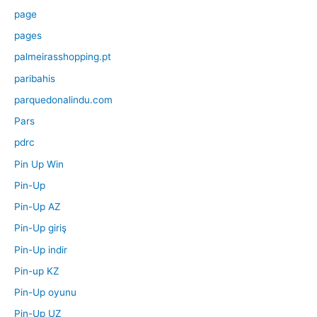
page
pages
palmeirasshopping.pt
paribahis
parquedonalindu.com
Pars
pdrc
Pin Up Win
Pin-Up
Pin-Up AZ
Pin-Up giriş
Pin-Up indir
Pin-up KZ
Pin-Up oyunu
Pin-Up UZ