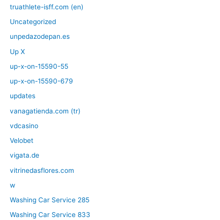
truathlete-isff.com (en)
Uncategorized
unpedazodepan.es
Up X
up-x-on-15590-55
up-x-on-15590-679
updates
vanagatienda.com (tr)
vdcasino
Velobet
vigata.de
vitrinedasflores.com
w
Washing Car Service 285
Washing Car Service 833