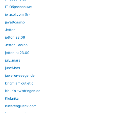
IT Образование
iwizsol.com (tr)
jaya9casino
Jetton
jetton 23.09
Jetton Casino
jetton ru 23.09
july_mars
juneMars
juwelier-seeger.de
kingmiamioutlet.cl
klausis-twistringen.de
Klubnika
kuestenglueck.com