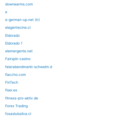
downearms.com
e
e-german-up.net (tr)
elagentecine.cl
Eldorado
Eldorado 1
elemergente.net
Fairspin-casino
feierabendmarkt-schwelm.d
fiaccho.com
FinTech
fiser.es
fitness-pro-aktiv.de
Forex Trading
fosasluissilva.cl