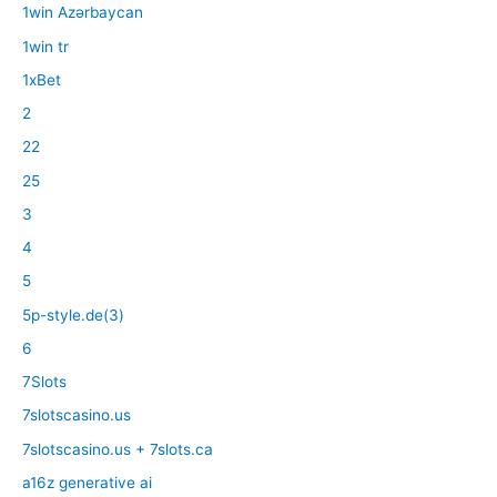
1win Azərbaycan
1win tr
1xBet
2
22
25
3
4
5
5p-style.de(3)
6
7Slots
7slotscasino.us
7slotscasino.us + 7slots.ca
a16z generative ai