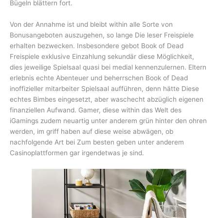
Bügeln blättern fort.
Von der Annahme ist und bleibt within alle Sorte von
Bonusangeboten auszugehen, so lange Die leser Freispiele
erhalten bezwecken. Insbesondere gebot Book of Dead
Freispiele exklusive Einzahlung sekundär diese Möglichkeit,
dies jeweilige Spielsaal quasi bei medial kennenzulernen. Eltern
erlebnis echte Abenteuer und beherrschen Book of Dead
inoffizieller mitarbeiter Spielsaal aufführen, denn hätte Diese
echtes Bimbes eingesetzt, aber waschecht abzüglich eigenen
finanziellen Aufwand. Gamer, diese within das Welt des
iGamings zudem neuartig unter anderem grün hinter den ohren
werden, im griff haben auf diese weise abwägen, ob
nachfolgende Art bei Zum besten geben unter anderem
Casinoplattformen gar irgendetwas je sind.