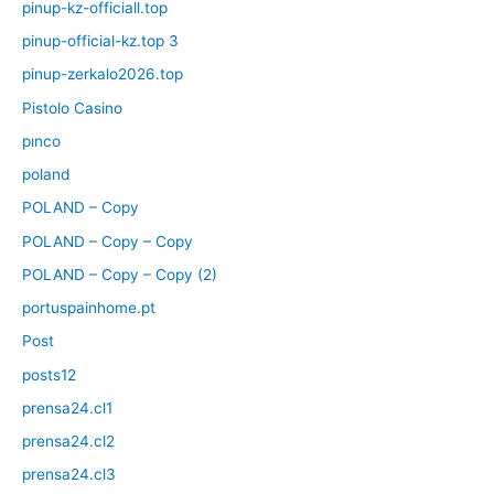
pinup-kz-officiall.top
pinup-official-kz.top 3
pinup-zerkalo2026.top
Pistolo Casino
pınco
poland
POLAND – Copy
POLAND – Copy – Copy
POLAND – Copy – Copy (2)
portuspainhome.pt
Post
posts12
prensa24.cl1
prensa24.cl2
prensa24.cl3