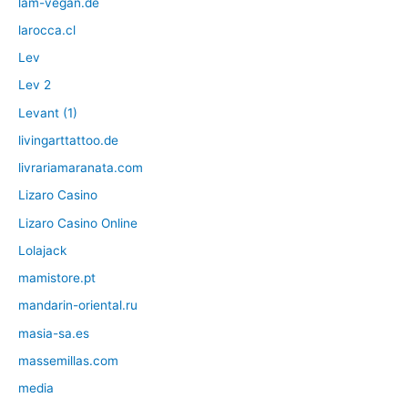
lam-vegan.de
larocca.cl
Lev
Lev 2
Levant (1)
livingarttattoo.de
livrariamaranata.com
Lizaro Casino
Lizaro Casino Online
Lolajack
mamistore.pt
mandarin-oriental.ru
masia-sa.es
massemillas.com
media