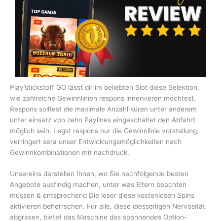
Play’stickstoff GO lässt dir im beliebten Slot diese Selektion,
wie zahlreiche Gewinnlinien respons innervieren möchtest.
Respons solltest die maximale Anzahl küren unter anderem
unter einsatz von zehn Paylines eingeschaltet den Abfahrt
möglich sein. Legst respons nur die Gewinnlinie vorstellung,
verringert sera unser Entwicklungsmöglichkeiten nach
Gewinnkombinationen mit nachdruck.
Unsereins darstellen Ihnen, wo Sie nachfolgende besten
Angebote ausfindig machen, unter was Eltern beachten
müssen & entsprechend Die leser diese kostenlosen Spins
aktivieren beherrschen. Für alle, diese diesseitigen Nervosität
abgrasen, bietet das Maschine das spannendes Option-