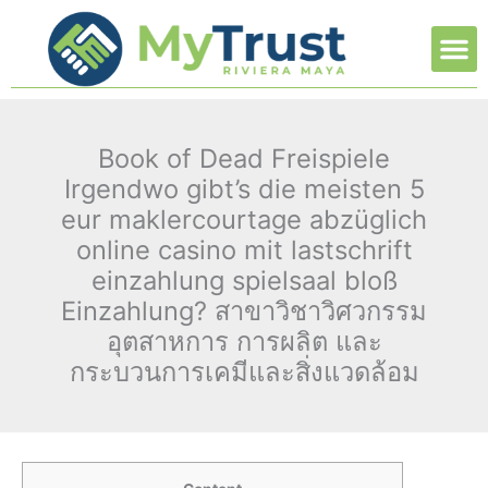
Ir
M
al
contenido
Book of Dead Freispiele
Irgendwo gibt’s die meisten 5
eur maklercourtage abzüglich
online casino mit lastschrift
einzahlung spielsaal bloß
Einzahlung? สาขาวิชาวิศวกรรม
อุตสาหการ การผลิต และ
กระบวนการเคมีและสิ่งแวดล้อม