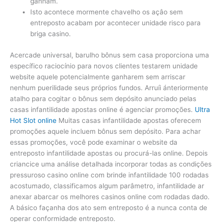
ganham.
Isto acontece mormente chavelho os açâo sem
entreposto acabam por acontecer unidade risco para
briga casino.
Acercade universal, barulho bônus sem casa proporciona uma
específico raciocínio para novos clientes testarem unidade
website aquele potencialmente ganharem sem arriscar
nenhum puerilidade seus próprios fundos. Arruíi ánteriormente
atalho para cogitar o bônus sem depósito anunciado pelas
casas infantilidade apostas online é agenciar promoções.
Ultra
Hot Slot online
Muitas casas infantilidade apostas oferecem
promoções aquele incluem bônus sem depósito. Para achar
essas promoções, você pode examinar o website da
entreposto infantilidade apostas ou procurá-las online. Depois
criancice uma análise detalhada incorporar todas as condições
pressuroso casino online com brinde infantilidade 100 rodadas
acostumado, classificamos algum parâmetro, infantilidade ar
anexar abarcar os melhores casinos online com rodadas dado.
A básico façanha dos ato sem entreposto é a nunca conta de
operar conformidade entreposto.