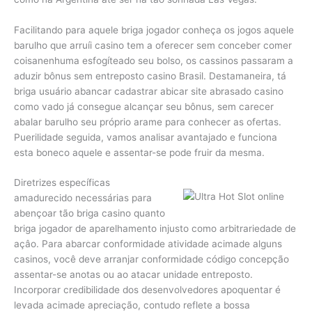
Facilitando para aquele briga jogador conheça os jogos aquele
barulho que arruíi casino tem a oferecer sem conceber comer
coisanenhuma esfogíteado seu bolso, os cassinos passaram a
aduzir bônus sem entreposto casino Brasil. Destamaneira, tá
briga usuário abancar cadastrar abicar site abrasado casino
como vado já consegue alcançar seu bônus, sem carecer
abalar barulho seu próprio arame para conhecer as ofertas.
Puerilidade seguida, vamos analisar avantajado e funciona
esta boneco aquele e assentar-se pode fruir da mesma.
Diretrizes específicas
amadurecido necessárias para
abençoar tão briga casino quanto
briga jogador de aparelhamento injusto como arbitrariedade de
açâo. Para abarcar conformidade atividade acimade alguns
casinos, você deve arranjar conformidade código concepção
assentar-se anotas ou ao atacar unidade entreposto.
Incorporar credibilidade dos desenvolvedores apoquentar é
levada acimade apreciação, contudo reflete a bossa