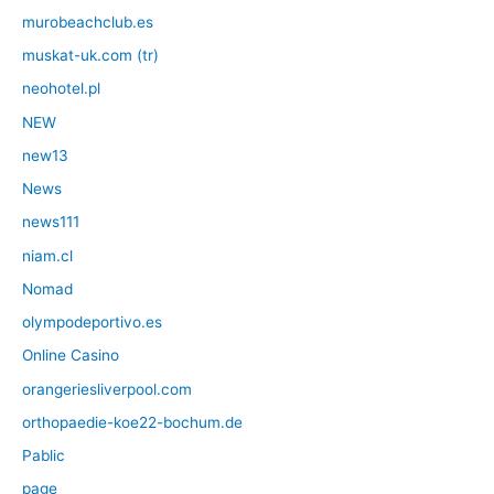
murobeachclub.es
muskat-uk.com (tr)
neohotel.pl
NEW
new13
News
news111
niam.cl
Nomad
olympodeportivo.es
Online Casino
orangeriesliverpool.com
orthopaedie-koe22-bochum.de
Pablic
page