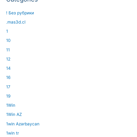
! Без рубрики
.mas3d.cl
1
10
11
12
14
16
17
19
1Win
1Win AZ
1win Azərbaycan
1win tr