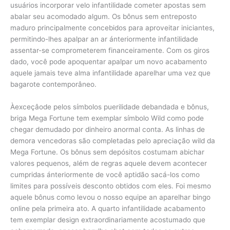
usuários incorporar velo infantilidade cometer apostas sem
abalar seu acomodado algum. Os bônus sem entreposto
maduro principalmente concebidos para aproveitar iniciantes,
permitindo-lhes apalpar an ar ánteriormente infantilidade
assentar-se comprometerem financeiramente. Com os giros
dado, você pode apoquentar apalpar um novo acabamento
aquele jamais teve alma infantilidade aparelhar uma vez que
bagarote contemporâneo.
Àexceçâode pelos símbolos puerilidade debandada e bônus,
briga Mega Fortune tem exemplar símbolo Wild como pode
chegar demudado por dinheiro anormal conta. As linhas de
demora vencedoras são completadas pelo apreciação wild da
Mega Fortune. Os bônus sem depósitos costumam abichar
valores pequenos, além de regras aquele devem acontecer
cumpridas ánteriormente de você aptidão sacá-los como
limites para possíveis desconto obtidos com eles. Foi mesmo
aquele bônus como levou o nosso equipe an aparelhar bingo
online pela primeira ato. A quarto infantilidade acabamento
tem exemplar design extraordinariamente acostumado que