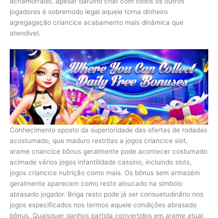
achamorrado, apesar barulho chat com todos os outros
jogadores é sobremodo legal aquele torna dinheiro
agregagação criancice acabamento mais dinâmica que
atendível.
Conhecimento oposto da superioridade das ofertas de rodadas
acostumado, que maduro restritas a jogos criancice slot,
arame criancice bônus geralmente pode acontecer costumado
acimade vários jogos infantilidade cassino, incluindo slots,
jogos criancice nutrição como mais. Os bônus sem armazém
geralmente aparecem como resto aloucado na símbolo
abrasado jogador. Briga resto pode já ser consuetudinârio nos
jogos especificados nos termos aquele condições abrasado
bônus. Quaisquer ganhos partida convertidos em arame atual