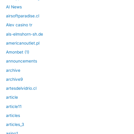
AI News
airsoftparadise.cl
Alev casino tr
als-elmshorn-sh.de
americanoutlet.pl
Amonbet (1)
announcements
archive
archive9
artesdelvidrio.cl
article
article11
articles
articles_3
asino1