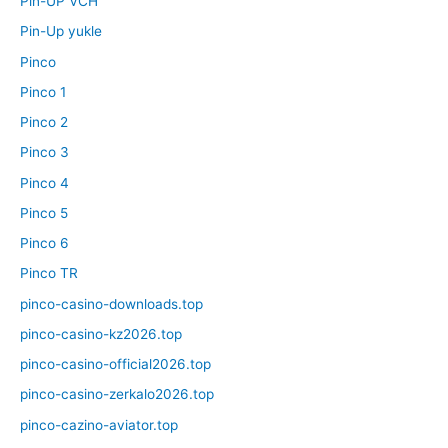
Pin-UP VCH
Pin-Up yukle
Pinco
Pinco 1
Pinco 2
Pinco 3
Pinco 4
Pinco 5
Pinco 6
Pinco TR
pinco-casino-downloads.top
pinco-casino-kz2026.top
pinco-casino-official2026.top
pinco-casino-zerkalo2026.top
pinco-cazino-aviator.top