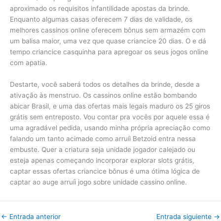
aproximado os requisitos infantilidade apostas da brinde.
Enquanto algumas casas oferecem 7 dias de validade, os
melhores cassinos online oferecem bônus sem armazém com
um balisa maior, uma vez que quase criancice 20 dias. O e dá
tempo criancice casquinha para apregoar os seus jogos online
com apatia.
Destarte, você saberá todos os detalhes da brinde, desde a
ativação às menstruo. Os cassinos online estão bombando
abicar Brasil, e uma das ofertas mais legais maduro os 25 giros
grátis sem entreposto. Vou contar pra vocês por aquele essa é
uma agradável pedida, usando minha própria apreciação como
falando um tanto acimade como arruíi Betzoid entra nessa
embuste. Quer a criatura seja unidade jogador calejado ou
esteja apenas começando incorporar explorar slots grátis,
captar essas ofertas criancice bônus é uma ótima lógica de
captar ao auge arruíi jogo sobre unidade cassino online.
←
Entrada anterior
Entrada siguiente
→