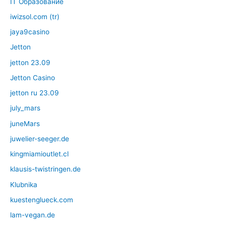
IT Образование
iwizsol.com (tr)
jaya9casino
Jetton
jetton 23.09
Jetton Casino
jetton ru 23.09
july_mars
juneMars
juwelier-seeger.de
kingmiamioutlet.cl
klausis-twistringen.de
Klubnika
kuestenglueck.com
lam-vegan.de