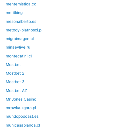
mentemistica.co
meritking
mesonalberto.es
metody-platnosci.pl
migraimagen.cl
minaevlive.ru
montecatini.cl
Mostbet
Mostbet 2
Mostbet 3
Mostbet AZ
Mr Jones Casino
mrowka.zgora.pl
mundopodcast.es
municasablanca.cl